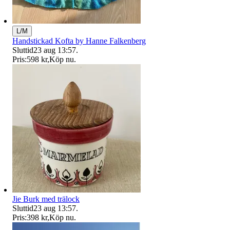
L/M
Handstickad Kofta by Hanne Falkenberg
Sluttid
23 aug 13:57
.
Pris:
598 kr
,
Köp nu
.
Jie Burk med trälock
Sluttid
23 aug 13:57
.
Pris:
398 kr
,
Köp nu
.