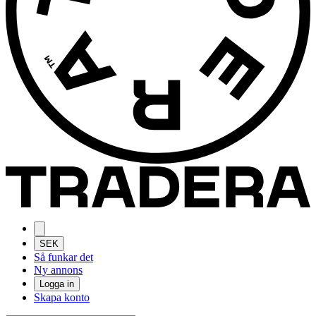
SEK
Så funkar det
Ny annons
Logga in
Skapa konto