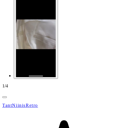
1
/
4
TantNiinisRetro