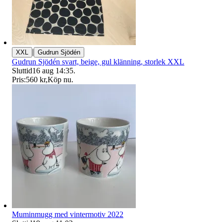
|
XXL
Gudrun Sjödén
Gudrun Sjödén svart, beige, gul klänning, storlek XXL
Sluttid
16 aug 14:35
.
Pris:
560 kr
,
Köp nu
.
Muminmugg med vintermotiv 2022