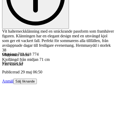
Vit halterneckklänning med en smickrande passform som framhäver
figuren. Klänningen har en elegant design med en utsvängd kjol
som ger ett vackert fall. Perfekt för sommarens alla tillfällen, från
avslappnade dagar till festligare evenemang. Hemmasydd i storlek
38
Objektnr
733 818 774
Midjemått 68cm
Kjollängd från midjan 71 cm
Visningar
63
Fint klockad
Publicerad
29 maj 06:50
Anmäl
Sälj liknande