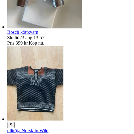
Bosch köttkvarn
Sluttid
23 aug 13:57
.
Pris:
399 kr
,
Köp nu
.
S
ulltröja Norsk In Wild