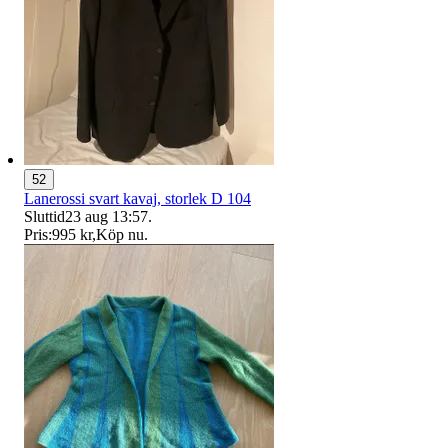
52
Lanerossi svart kavaj, storlek D 104
Sluttid
23 aug 13:57
.
Pris:
995 kr
,
Köp nu
.