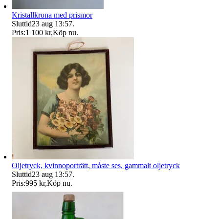
Kristallkrona med prismor
Sluttid
23 aug 13:57
.
Pris:
1 100 kr
,
Köp nu
.
Oljetryck, kvinnoporträtt, måste ses, gammalt oljetryck
Sluttid
23 aug 13:57
.
Pris:
995 kr
,
Köp nu
.