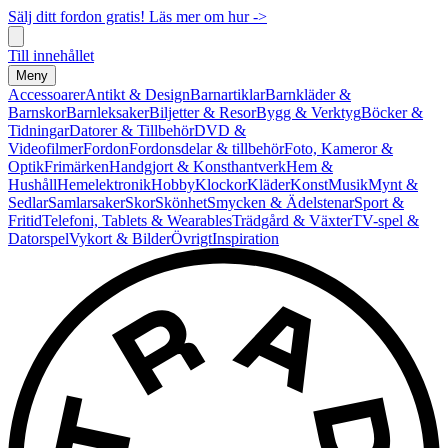
Sälj ditt fordon gratis! Läs mer om hur ->
Till innehållet
Meny
Accessoarer
Antikt & Design
Barnartiklar
Barnkläder &
Barnskor
Barnleksaker
Biljetter & Resor
Bygg & Verktyg
Böcker &
Tidningar
Datorer & Tillbehör
DVD &
Videofilmer
Fordon
Fordonsdelar & tillbehör
Foto, Kameror &
Optik
Frimärken
Handgjort & Konsthantverk
Hem &
Hushåll
Hemelektronik
Hobby
Klockor
Kläder
Konst
Musik
Mynt &
Sedlar
Samlarsaker
Skor
Skönhet
Smycken & Ädelstenar
Sport &
Fritid
Telefoni, Tablets & Wearables
Trädgård & Växter
TV-spel &
Datorspel
Vykort & Bilder
Övrigt
Inspiration