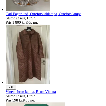
Carl Fagerlund, Orrefors taklampa, Orrefors lampa
Sluttid
23 aug 13:57
.
Pris:
1 800 kr
,
Köp nu
.
L/XL
Vinetta brun kappa, Retro Vinetta
Sluttid
23 aug 13:57
.
Pris:
598 kr
,
Köp nu
.