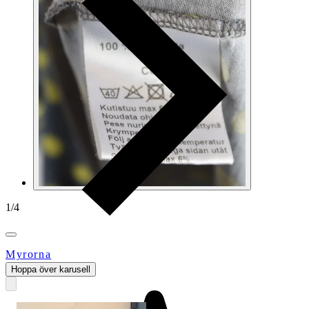
1
/
4
Myrorna
Hoppa över karusell