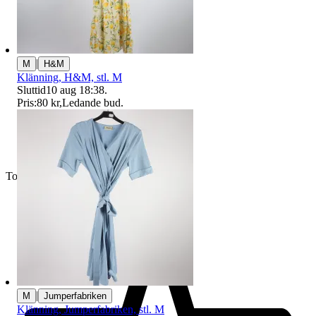
|
M
H&M
Klänning, H&M, stl. M
Sluttid
10 aug 18:38
.
Pris:
80 kr
,
Ledande bud
.
Toppsäljare
|
M
Jumperfabriken
Klänning, Jumperfabriken, stl. M