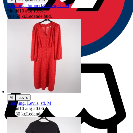
Klänning, Jumperfabriken, stl. M
Sluttid
10 aug 19:57
.
Pris:
68 kr
,
Ledande bud
.
|
M
Levi's
Klänning, Levi's, stl. M
Sluttid
10 aug 20:06
.
Pris:
30 kr
,
Ledande bud
.