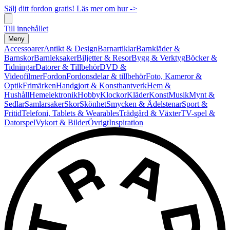
Sälj ditt fordon gratis! Läs mer om hur ->
Till innehållet
Meny
Accessoarer
Antikt & Design
Barnartiklar
Barnkläder &
Barnskor
Barnleksaker
Biljetter & Resor
Bygg & Verktyg
Böcker &
Tidningar
Datorer & Tillbehör
DVD &
Videofilmer
Fordon
Fordonsdelar & tillbehör
Foto, Kameror &
Optik
Frimärken
Handgjort & Konsthantverk
Hem &
Hushåll
Hemelektronik
Hobby
Klockor
Kläder
Konst
Musik
Mynt &
Sedlar
Samlarsaker
Skor
Skönhet
Smycken & Ädelstenar
Sport &
Fritid
Telefoni, Tablets & Wearables
Trädgård & Växter
TV-spel &
Datorspel
Vykort & Bilder
Övrigt
Inspiration