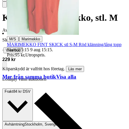
Klänning, Marimekko, stl. M
Avslutad
14 jun 19:54
|
M/S
Marimekko
Slutpris
MARIMEKKO FINT SKICK stl S-M Röd klänning/lång topp
Sluttid
15:15
9 aug 15:15
.
∙
Visa bud
Pris:
95 kr
,
Utropspris
.
229 kr
Köparskydd är valfritt hos företag.
Läs mer
Mer från samma butik
Visa alla
Lollajay vann auktionen
Frakt
84 kr DSV
Avhämtning
Stockholm, Sverige