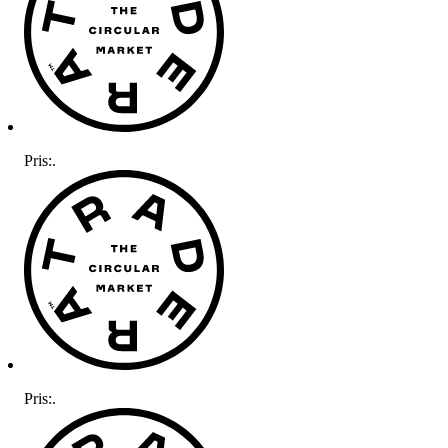
Pris:
.
Pris:
.