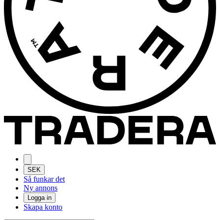
SEK
Så funkar det
Ny annons
Logga in
Skapa konto