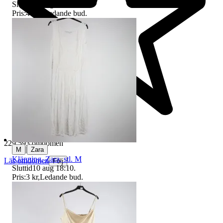
Sluttid
10 aug 20:00
.
Pris:
46 kr
,
Ledande bud
.
229 593 omdömen
|
M
Zara
Klänning, Zara, stl. M
Läs omdömen
Följ
Sluttid
10 aug 18:10
.
Pris:
3 kr
,
Ledande bud
.