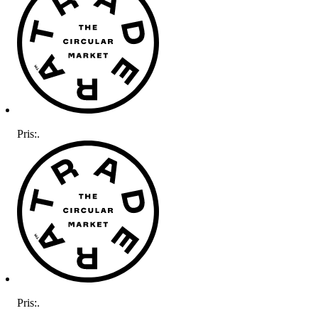
Pris:
.
Pris:
.