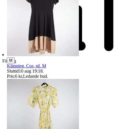
M
Företag
Klänning, Cos, stl. M
Sluttid
10 aug 19:18
.
Pris:
6 kr
,
Ledande bud
.