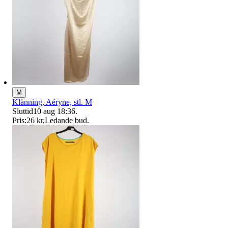
M
Klänning, Aéryne, stl. M
Sluttid
10 aug 18:36
.
Pris:
26 kr
,
Ledande bud
.