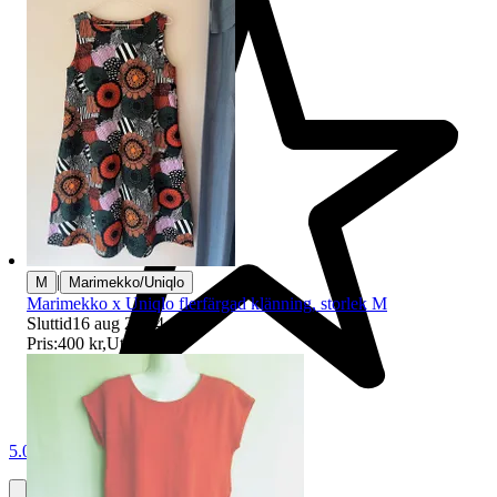
|
M
Marimekko/Uniqlo
Marimekko x Uniqlo flerfärgad klänning, storlek M
Sluttid
16 aug 20:24
.
Pris:
400 kr
,
Utropspris
.
5.0