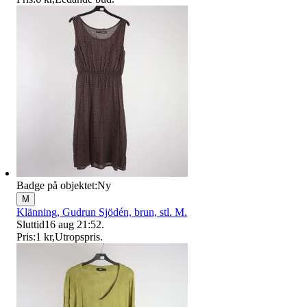
Badge på objektet:
Ny
M
Klänning, Gudrun Sjödén, brun, stl. M.
Sluttid
16 aug 21:52
.
Pris:
1 kr
,
Utropspris
.