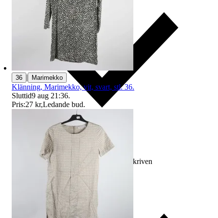
|
36
Marimekko
Klänning, Marimekko, vit, svart, stl. 36.
Sluttid
9 aug 21:36
.
Pris:
27 kr
,
Ledande bud
.
Ersättning om varan inte är som beskriven