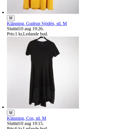
M
Klänning, Gudrun Sjödén, stl. M
Sluttid
10 aug 19:26
.
Pris:
1 kr
,
Ledande bud
.
M
Klänning, Cos, stl. M
Sluttid
10 aug 19:15
.
Pris:
6 kr
,
Ledande bud
.