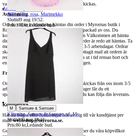
varor märkta endast avhämtning inte kan skickas.
Anmäl
Sälj liknande
Skål på fot, rosa, Marimekko
Avhämtning
Sluttid
9 aug 19:52
.
Om du väljer avhämtning hämtas din order i Myrornas butik i
Pris:
131 kr
,
Ledande bud
.
Ropsten, Kolargatan 2 efter den har blivit packad av oss. Du
kommer att få ett separat mail med rubriken Välkommen att hämta
din order på Myrorna i Ropsten! när din order är redo att hämtas. Ta
med legitimation. Hanteringstiden är cirka 3-5 arbetsdagar. Ordrar
ska hämtas senast 7 dagar efter att man mottagit mail att ordern är
redo för avhämtning. Ordrar som ej hämtas ut i tid rensas bort och
en avgift på 84 kr dras av från återbetalningen.
Frakt
Om du har valt frakt kommer din vara att skickas från oss inom 3-5
arbetsdagar. När din vara har lämnat vårt lager får du ett
spårningsnummer av DSV inom kort där du kan följa din leverans.
Kundservice
|
M
Samsøe & Samsøe
Klänning, Samsøe & Samsøe, stl. M
Har du frågor eller funderingar hör av dig till vår kundtjänst per
Sluttid
10 aug 18:16
.
mail:
webbshop@myrorna.se
.
Pris:
80 kr
,
Ledande bud
.
Genom att buda på våra annonser godkänner du våra köpvillkor