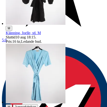
M
Klänning, Joelle, stl. M
Sluttid
10 aug 18:15
.
5.0
Pris:
16 kr
,
Ledande bud
.
|
M
Jumperfabriken