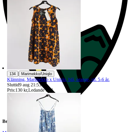
|
134
Marimekko/Uniqlo
Klänning, Marimekko x Uniqlo, blå, orange, stl. 5-6 år.
Sluttid
9 aug 21:53
.
Pris:
130 kr
,
Ledande bud
.
Beskrivning