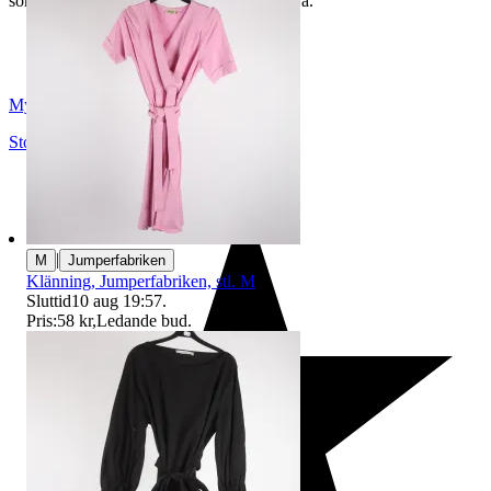
som du hittar på vår infosida här på Tradera.
Myrorna
Stockholm
,
Sverige
|
M
Jumperfabriken
Klänning, Jumperfabriken, stl. M
Sluttid
10 aug 19:57
.
Pris:
58 kr
,
Ledande bud
.