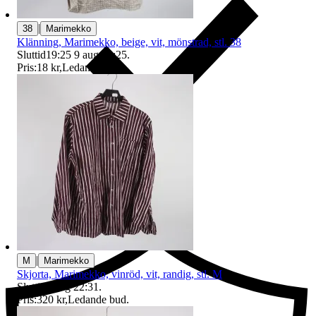
|
38
Marimekko
Klänning, Marimekko, beige, vit, mönstrad, stl. 38
Sluttid
19:25
9 aug 19:25
.
Pris:
18 kr
,
Ledande bud
.
Ersättning om du inte får din vara
|
M
Marimekko
Skjorta, Marimekko, vinröd, vit, randig, stl. M
Sluttid
9 aug 22:31
.
Pris:
320 kr
,
Ledande bud
.