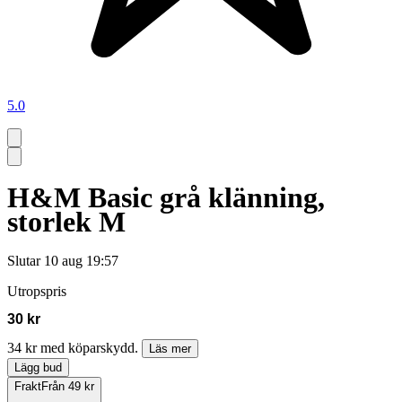
5.0
H&M Basic grå klänning,
storlek M
Slutar
10 aug 19:57
Utropspris
30 kr
34 kr med köparskydd.
Läs mer
Lägg bud
Frakt
Från 49 kr