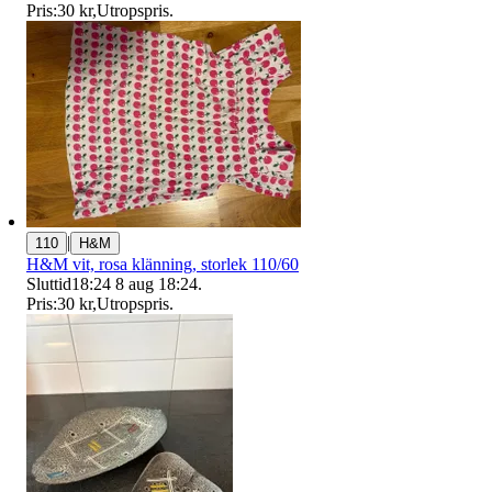
Pris:
30 kr
,
Utropspris
.
|
110
H&M
H&M vit, rosa klänning, storlek 110/60
Sluttid
18:24
8 aug 18:24
.
Pris:
30 kr
,
Utropspris
.