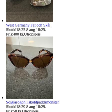
West Germany Fat och Skål
Sluttid
18:25
8 aug 18:25
.
Pris:
400 kr
,
Utropspris
.
Solglasögon i sköldpaddsmönster
Sluttid
18:29
8 aug 18:29
.
Pris:
50 kr
,
Utropspris
.