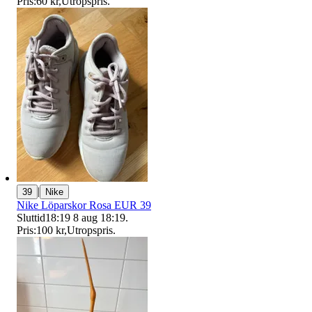
Pris:
60 kr
,
Utropspris
.
|
39
Nike
Nike Löparskor Rosa EUR 39
Sluttid
18:19
8 aug 18:19
.
Pris:
100 kr
,
Utropspris
.