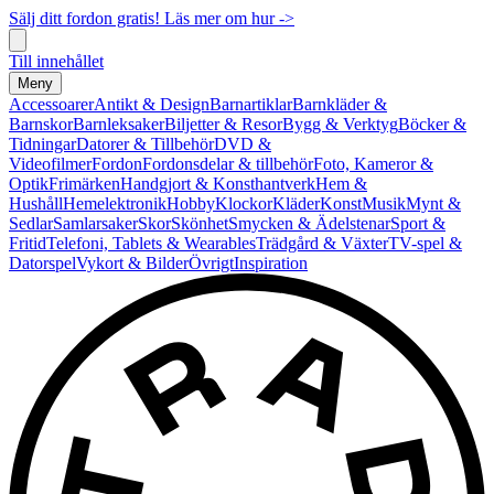
Sälj ditt fordon gratis! Läs mer om hur ->
Till innehållet
Meny
Accessoarer
Antikt & Design
Barnartiklar
Barnkläder &
Barnskor
Barnleksaker
Biljetter & Resor
Bygg & Verktyg
Böcker &
Tidningar
Datorer & Tillbehör
DVD &
Videofilmer
Fordon
Fordonsdelar & tillbehör
Foto, Kameror &
Optik
Frimärken
Handgjort & Konsthantverk
Hem &
Hushåll
Hemelektronik
Hobby
Klockor
Kläder
Konst
Musik
Mynt &
Sedlar
Samlarsaker
Skor
Skönhet
Smycken & Ädelstenar
Sport &
Fritid
Telefoni, Tablets & Wearables
Trädgård & Växter
TV-spel &
Datorspel
Vykort & Bilder
Övrigt
Inspiration