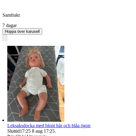
Samfrakt
7 dagar
Hoppa över karusell
Leksaksdocka med blont hår och blåa ögon
Sluttid
17:25
8 aug 17:25
.