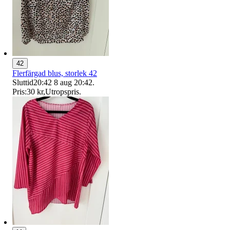
42
Flerfärgad blus, storlek 42
Sluttid
20:42
8 aug 20:42
.
Pris:
30 kr
,
Utropspris
.