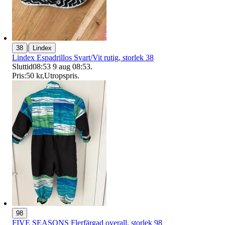
|
38
Lindex
Lindex Espadrillos Svart/Vit rutig, storlek 38
Sluttid
08:53
9 aug 08:53
.
Pris:
50 kr
,
Utropspris
.
98
FIVE SEASONS Flerfärgad overall, storlek 98