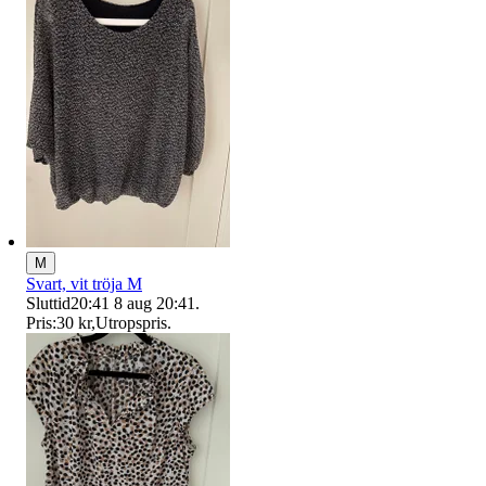
M
Svart, vit tröja M
Sluttid
20:41
8 aug 20:41
.
Pris:
30 kr
,
Utropspris
.