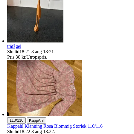
träfågel
Sluttid
18:21
8 aug 18:21
.
Pris:
30 kr
,
Utropspris
.
|
110/116
KappAhl
Kappahl Klänning Rosa Blommig Storlek 110/116
Sluttid
18:22
8 aug 18:22
.