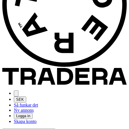
SEK
Så funkar det
Ny annons
Logga in
Skapa konto