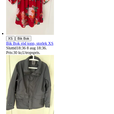
|
XS
Bik Bok
Bik Bok röd topp, storlek XS
Sluttid
18:36
8 aug 18:36
.
Pris:
30 kr
,
Utropspris
.