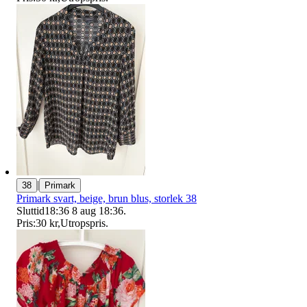
|
38
Primark
Primark svart, beige, brun blus, storlek 38
Sluttid
18:36
8 aug 18:36
.
Pris:
30 kr
,
Utropspris
.