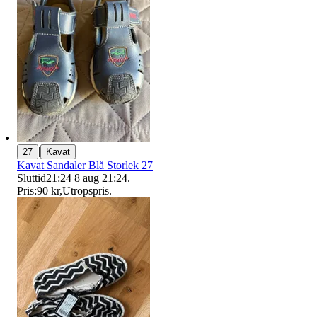
|
27
Kavat
Kavat Sandaler Blå Storlek 27
Sluttid
21:24
8 aug 21:24
.
Pris:
90 kr
,
Utropspris
.