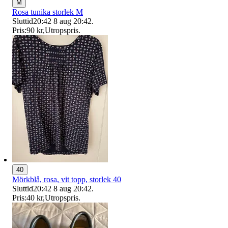
M
Rosa tunika storlek M
Sluttid
20:42
8 aug 20:42
.
Pris:
90 kr
,
Utropspris
.
40
Mörkblå, rosa, vit topp, storlek 40
Sluttid
20:42
8 aug 20:42
.
Pris:
40 kr
,
Utropspris
.