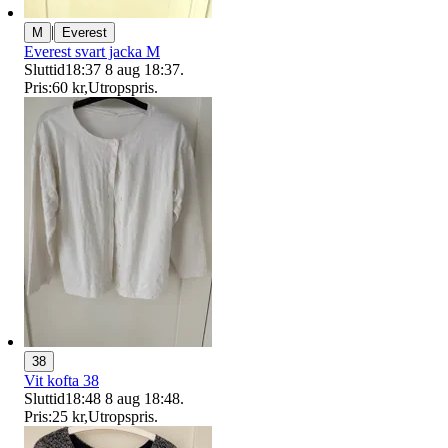
|
M
Everest
Everest svart jacka M
Sluttid
18:37
8 aug 18:37
.
Pris:
60 kr
,
Utropspris
.
38
Vit kofta 38
Sluttid
18:48
8 aug 18:48
.
Pris:
25 kr
,
Utropspris
.