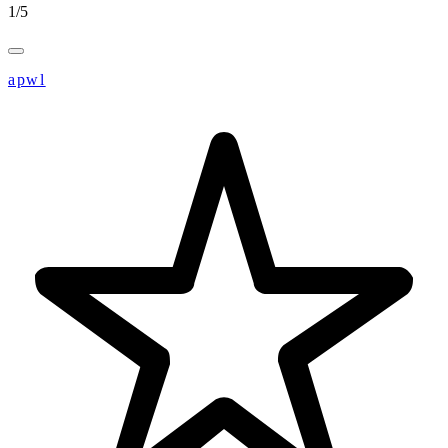
1
/
5
apwl