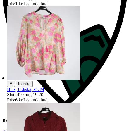
Pris:
1 kr
,
Ledande bud
.
|
M
Indiska
Blus, Indiska, stl. M
Sluttid
10 aug 19:20
.
Pris:
6 kr
,
Ledande bud
.
Beskrivning