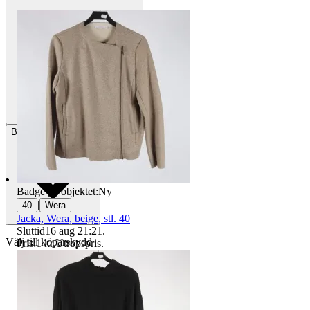
Betalning
Via Tradera
Badge på objektet:
Ny
|
40
Wera
Jacka, Wera, beige, stl. 40
Sluttid
16 aug 21:21
.
Välj till köparskydd
Pris:
1 kr
,
Utropspris
.