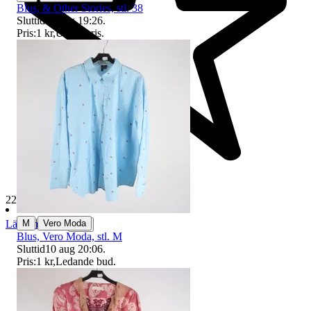
Blus, & Other Stories, stl. 38
Sluttid
10 aug 19:26
.
Pris:
1 kr
,
Utropspris
.
229 538 omdömen
|
M
Vero Moda
Läs omdömen
Följ
Blus, Vero Moda, stl. M
Sluttid
10 aug 20:06
.
Pris:
1 kr
,
Ledande bud
.