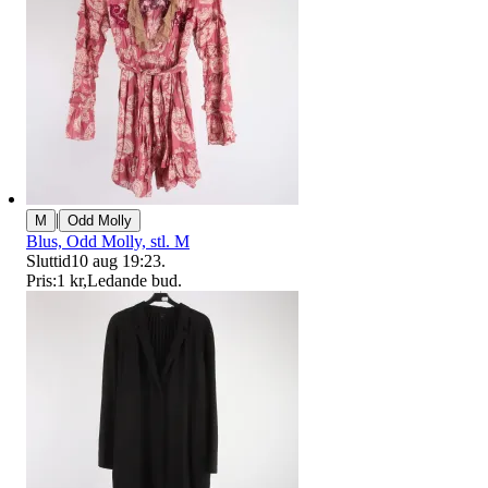
|
M
Odd Molly
Blus, Odd Molly, stl. M
Sluttid
10 aug 19:23
.
Pris:
1 kr
,
Ledande bud
.