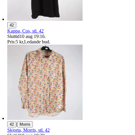
42
Kappa, Cos, stl. 42
Sluttid
10 aug 19:16
.
Pris:
5 kr
,
Ledande bud
.
|
42
Morris
Skjorta, Morris, stl. 42