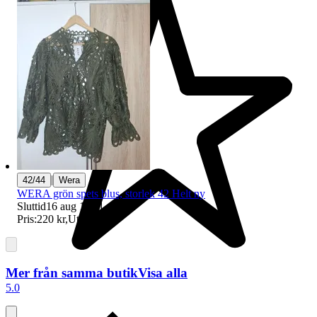
|
42/44
Wera
WERA grön spets blus, storlek 42 Helt ny
Sluttid
16 aug 11:31
.
Pris:
220 kr
,
Utropspris
.
Mer från samma butik
Visa alla
5.0