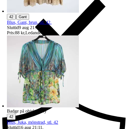
|
42
Gant
Blus, Gant, brun, stl. 42.
Sluttid
9 aug 21:13
.
Pris:
88 kr
,
Ledande bud
.
Ersättning om du inte får din vara
Badge på objektet:
Ny
42
Blus, Juka, mönstrad, stl. 42
Sluttid
16 aug 21:11
.