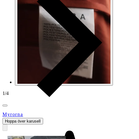
1
/
4
Myrorna
Hoppa över karusell