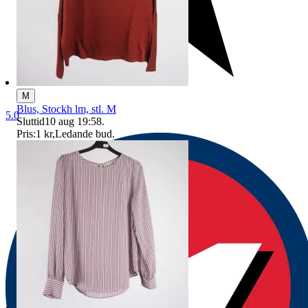
M
Blus, Stockh lm, stl. M
5.0
Sluttid
10 aug 19:58
.
Pris:
1 kr
,
Ledande bud
.