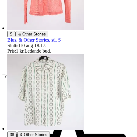
|
S
& Other Stories
Blus, & Other Stories, stl. S
Sluttid
10 aug 18:17
.
Pris:
1 kr
,
Ledande bud
.
Toppsäljare
|
38
& Other Stories