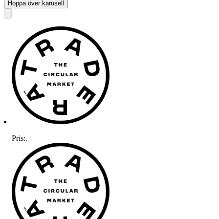
Hoppa över karusell
Pris:
.