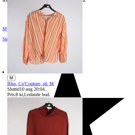
som du hittar på vår infosida här på Tradera.
Myrorna
Stockholm
,
Sverige
M
Blus, Co'Couture, stl. M
Sluttid
10 aug 20:04
.
Pris:
8 kr
,
Ledande bud
.