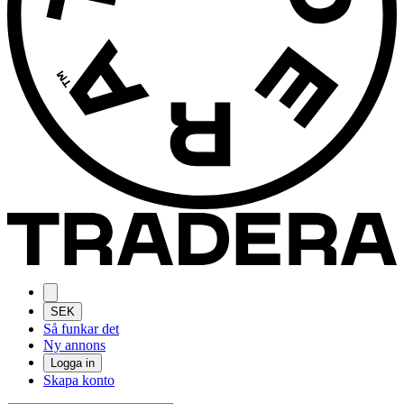
SEK
Så funkar det
Ny annons
Logga in
Skapa konto