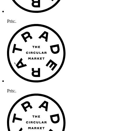
Pris:
.
Pris:
.