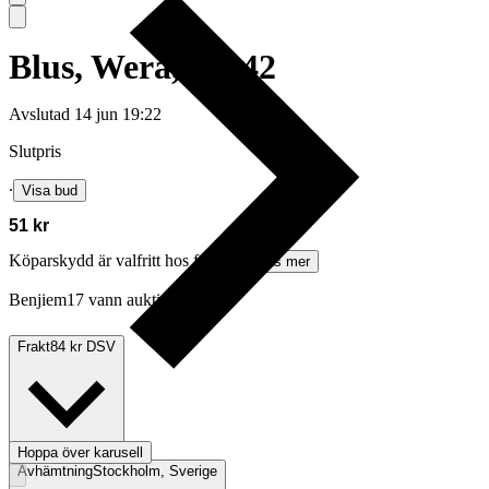
Blus, Wera, stl. 42
Avslutad
14 jun 19:22
Slutpris
∙
Visa bud
51 kr
Köparskydd är valfritt hos företag.
Läs mer
Benjiem17 vann auktionen
Frakt
84 kr DSV
Hoppa över karusell
Avhämtning
Stockholm, Sverige