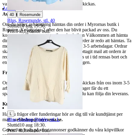
varor märkta endast avhämtning inte kan skickas.
Anmäl
Sälj liknande
Avhämtning
|
40
Rosemunde
Blus, Rosemunde, stl. 40
Om du väljer avhämtning hämtas din order i Myrornas butik i
Sluttid
10 aug 19:56
.
Ropsten, Kolargatan 2 efter den har blivit packad av oss. Du
Pris:
6 kr
,
Ledande bud
.
kommer att få ett separat mail med rubriken Välkommen att hämta
din order på Myrorna i Ropsten! när din order är redo att hämtas. Ta
med legitimation. Hanteringstiden är cirka 3-5 arbetsdagar. Ordrar
ska hämtas senast 7 dagar efter att man mottagit mail att ordern är
redo för avhämtning. Ordrar som ej hämtas ut i tid rensas bort och
en avgift på 84 kr dras av från återbetalningen.
Frakt
Om du har valt frakt kommer din vara att skickas från oss inom 3-5
arbetsdagar. När din vara har lämnat vårt lager får du ett
spårningsnummer av DSV inom kort där du kan följa din leverans.
Kundservice
L
Har du frågor eller funderingar hör av dig till vår kundtjänst per
Blus, Gudrun Sjödén, stl. L
mail:
webbshop@myrorna.se
.
Sluttid
10 aug 18:30
.
Genom att buda på våra annonser godkänner du våra köpvillkor
Pris:
7 kr
,
Ledande bud
.