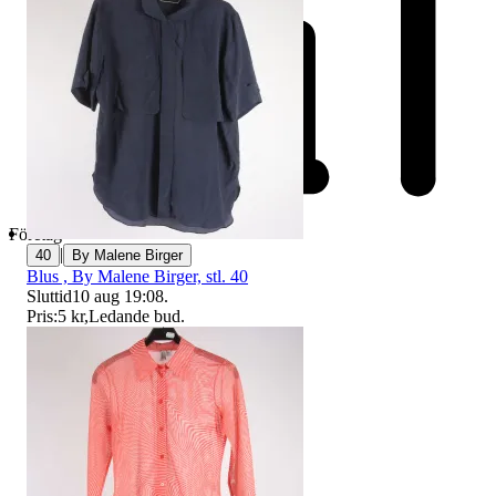
Företag
|
40
By Malene Birger
Blus , By Malene Birger, stl. 40
Sluttid
10 aug 19:08
.
Pris:
5 kr
,
Ledande bud
.