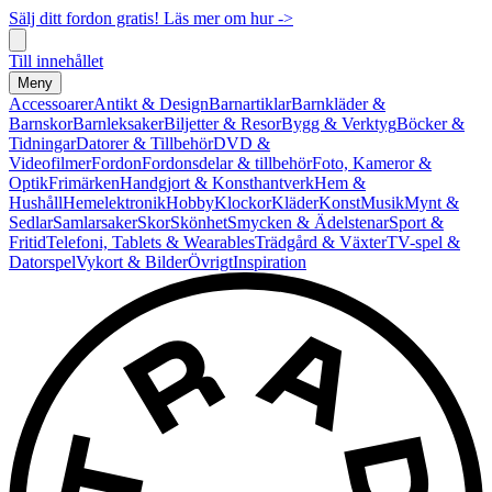
Sälj ditt fordon gratis! Läs mer om hur ->
Till innehållet
Meny
Accessoarer
Antikt & Design
Barnartiklar
Barnkläder &
Barnskor
Barnleksaker
Biljetter & Resor
Bygg & Verktyg
Böcker &
Tidningar
Datorer & Tillbehör
DVD &
Videofilmer
Fordon
Fordonsdelar & tillbehör
Foto, Kameror &
Optik
Frimärken
Handgjort & Konsthantverk
Hem &
Hushåll
Hemelektronik
Hobby
Klockor
Kläder
Konst
Musik
Mynt &
Sedlar
Samlarsaker
Skor
Skönhet
Smycken & Ädelstenar
Sport &
Fritid
Telefoni, Tablets & Wearables
Trädgård & Växter
TV-spel &
Datorspel
Vykort & Bilder
Övrigt
Inspiration