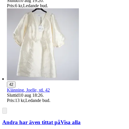
Sluttid
10 aug 19:20
.
Pris:
6 kr
,
Ledande bud
.
42
Klänning, Joelle, stl. 42
Sluttid
10 aug 18:26
.
Pris:
13 kr
,
Ledande bud
.
Andra har även tittat på
Visa alla