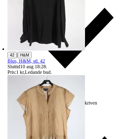
|
42
H&M
Blus, H&M, stl. 42
Sluttid
10 aug 18:28
.
Pris:
1 kr
,
Ledande bud
.
Ersättning om varan inte är som beskriven