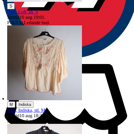
S
Blus, Loft, stl. S
Sluttid
10 aug 19:01
.
Pris:
5 kr
,
Ledande bud
.
|
M
Indiska
Blus, Indiska, stl. M
Sluttid
10 aug 18:39
.
Pris:
14 kr
,
Ledande bud
.