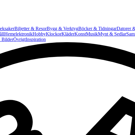
eksaker
Biljetter & Resor
Bygg & Verktyg
Böcker & Tidningar
Datorer &
ll
Hemelektronik
Hobby
Klockor
Kläder
Konst
Musik
Mynt & Sedlar
Saml
 Bilder
Övrigt
Inspiration