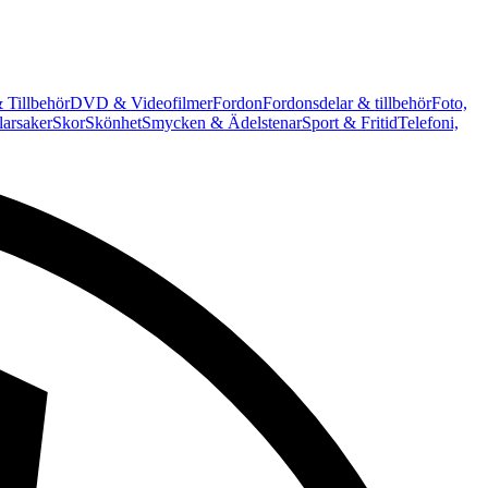
 Tillbehör
DVD & Videofilmer
Fordon
Fordonsdelar & tillbehör
Foto,
arsaker
Skor
Skönhet
Smycken & Ädelstenar
Sport & Fritid
Telefoni,