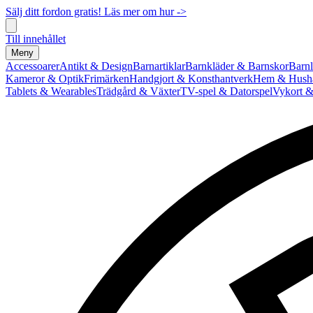
Sälj ditt fordon gratis! Läs mer om hur ->
Till innehållet
Meny
Accessoarer
Antikt & Design
Barnartiklar
Barnkläder & Barnskor
Barnl
Kameror & Optik
Frimärken
Handgjort & Konsthantverk
Hem & Hushå
Tablets & Wearables
Trädgård & Växter
TV-spel & Datorspel
Vykort &