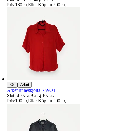
Pris:
180 kr
,
Eller Köp nu
200 kr
,
.
|
XS
Arket
Arket-linneskjorta NWOT
Sluttid
10:12
9 aug 10:12
.
Pris:
190 kr
,
Eller Köp nu
200 kr
,
.