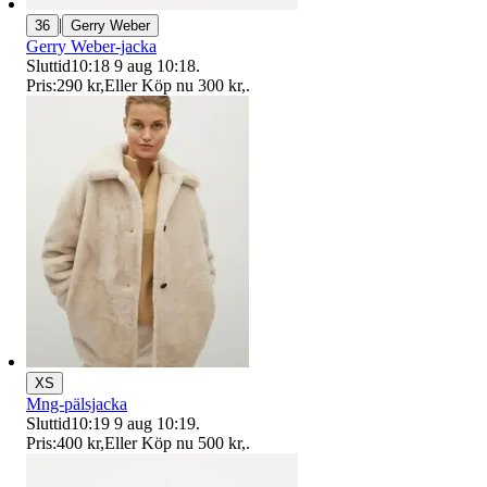
|
36
Gerry Weber
Gerry Weber-jacka
Sluttid
10:18
9 aug 10:18
.
Pris:
290 kr
,
Eller Köp nu
300 kr
,
.
XS
Mng-pälsjacka
Sluttid
10:19
9 aug 10:19
.
Pris:
400 kr
,
Eller Köp nu
500 kr
,
.