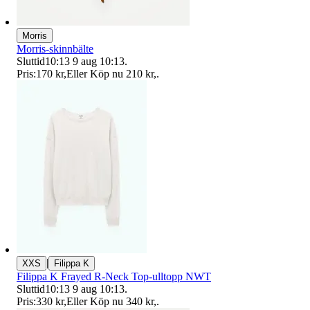
Morris
Morris-skinnbälte
Sluttid
10:13
9 aug 10:13
.
Pris:
170 kr
,
Eller Köp nu
210 kr
,
.
|
XXS
Filippa K
Filippa K Frayed R-Neck Top-ulltopp NWT
Sluttid
10:13
9 aug 10:13
.
Pris:
330 kr
,
Eller Köp nu
340 kr
,
.