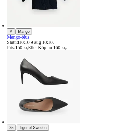
|
M
Mango
Mango-blus
Sluttid
10:10
9 aug 10:10
.
Pris:
150 kr
,
Eller Köp nu
160 kr
,
.
|
35
Tiger of Sweden