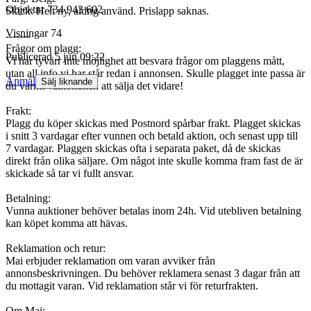
Objektnr
734 943 602
Skick: Helt ny, aldrig använd. Prislapp saknas.
Visningar
74
-------
Frågor om plagg:
Publicerad
5 jun 09:22
Vi har tyvärr inte möjlighet att besvara frågor om plaggens mått,
utan all info vi har står redan i annonsen. Skulle plagget inte passa är
Anmäl
Sälj liknande
du varmt välkommen att sälja det vidare!
Frakt:
Plagg du köper skickas med Postnord spårbar frakt. Plagget skickas
i snitt 3 vardagar efter vunnen och betald aktion, och senast upp till
7 vardagar. Plaggen skickas ofta i separata paket, då de skickas
direkt från olika säljare. Om något inte skulle komma fram fast de är
skickade så tar vi fullt ansvar.
Betalning:
Vunna auktioner behöver betalas inom 24h. Vid utebliven betalning
kan köpet komma att hävas.
Reklamation och retur:
Mai erbjuder reklamation om varan avviker från
annonsbeskrivningen. Du behöver reklamera senast 3 dagar från att
du mottagit varan. Vid reklamation står vi för returfrakten.
Om Mai: