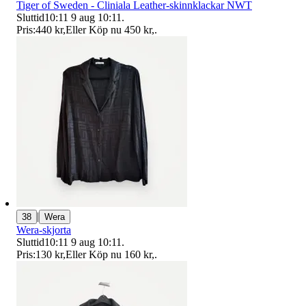
Tiger of Sweden - Cliniala Leather-skinnklackar NWT
Sluttid
10:11
9 aug 10:11
.
Pris:
440 kr
,
Eller Köp nu
450 kr
,
.
|
38
Wera
Wera-skjorta
Sluttid
10:11
9 aug 10:11
.
Pris:
130 kr
,
Eller Köp nu
160 kr
,
.