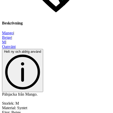
Beskrivning
Mango
|
Beige
|
M
|
Oanvänt
Helt ny och aldrig använd
Pälsjacka från Mango.
Storlek: M
Material: Syntet
Färg: Beige