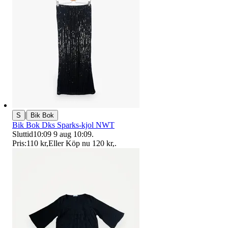
|
S
Bik Bok
Bik Bok Dks Sparks-kjol NWT
Sluttid
10:09
9 aug 10:09
.
Pris:
110 kr
,
Eller Köp nu
120 kr
,
.