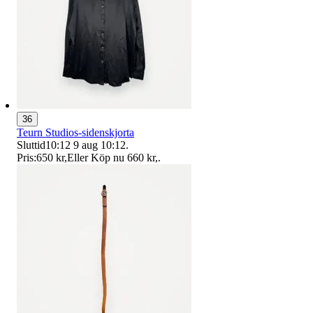
36
Teurn Studios-sidenskjorta
Sluttid
10:12
9 aug 10:12
.
Pris:
650 kr
,
Eller Köp nu
660 kr
,
.