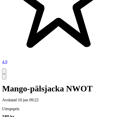
4.9
Mango-pälsjacka NWOT
Avslutad
10 jun 09:22
Utropspris
180 kr