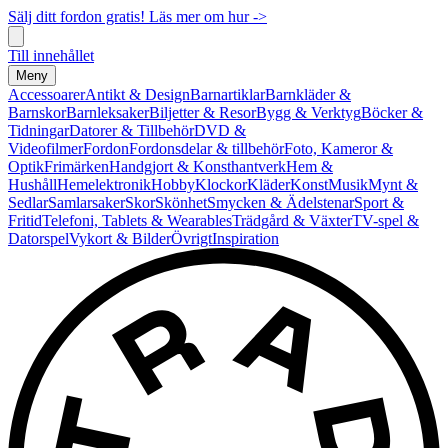
Sälj ditt fordon gratis! Läs mer om hur ->
Till innehållet
Meny
Accessoarer
Antikt & Design
Barnartiklar
Barnkläder &
Barnskor
Barnleksaker
Biljetter & Resor
Bygg & Verktyg
Böcker &
Tidningar
Datorer & Tillbehör
DVD &
Videofilmer
Fordon
Fordonsdelar & tillbehör
Foto, Kameror &
Optik
Frimärken
Handgjort & Konsthantverk
Hem &
Hushåll
Hemelektronik
Hobby
Klockor
Kläder
Konst
Musik
Mynt &
Sedlar
Samlarsaker
Skor
Skönhet
Smycken & Ädelstenar
Sport &
Fritid
Telefoni, Tablets & Wearables
Trädgård & Växter
TV-spel &
Datorspel
Vykort & Bilder
Övrigt
Inspiration