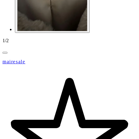
1
/
2
mairesale