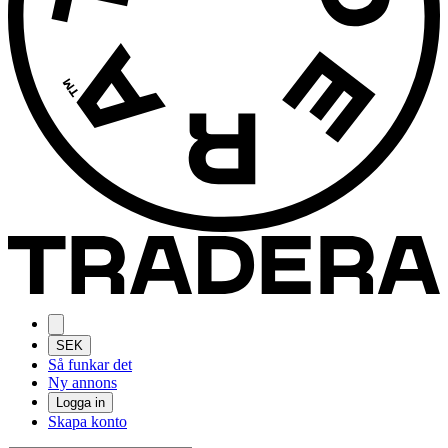
SEK
Så funkar det
Ny annons
Logga in
Skapa konto