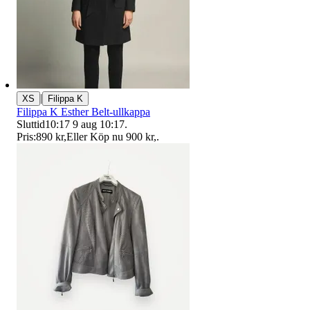
|
XS
Filippa K
Filippa K Esther Belt-ullkappa
Sluttid
10:17
9 aug 10:17
.
Pris:
890 kr
,
Eller Köp nu
900 kr
,
.