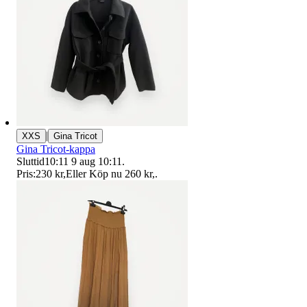
|
XXS
Gina Tricot
Gina Tricot-kappa
Sluttid
10:11
9 aug 10:11
.
Pris:
230 kr
,
Eller Köp nu
260 kr
,
.