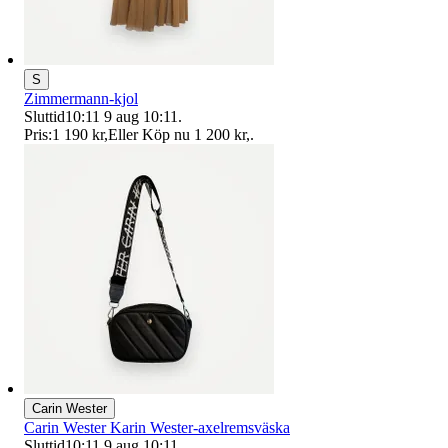
S
Zimmermann-kjol
Sluttid
10:11
9 aug 10:11
.
Pris:
1 190 kr
,
Eller Köp nu
1 200 kr
,
.
Carin Wester
Carin Wester Karin Wester-axelremsväska
Sluttid
10:11
9 aug 10:11
.