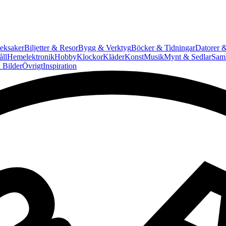
eksaker
Biljetter & Resor
Bygg & Verktyg
Böcker & Tidningar
Datorer &
ll
Hemelektronik
Hobby
Klockor
Kläder
Konst
Musik
Mynt & Sedlar
Saml
 Bilder
Övrigt
Inspiration