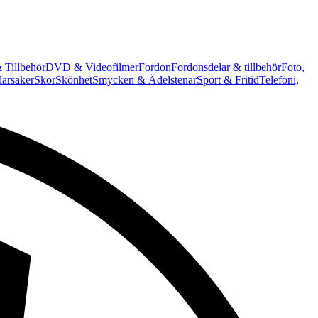
 Tillbehör
DVD & Videofilmer
Fordon
Fordonsdelar & tillbehör
Foto,
arsaker
Skor
Skönhet
Smycken & Ädelstenar
Sport & Fritid
Telefoni,