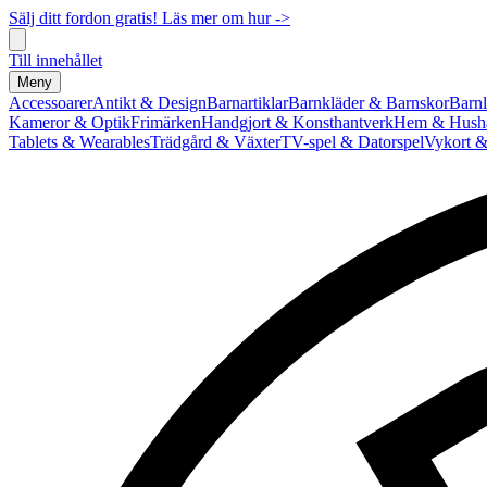
Sälj ditt fordon gratis! Läs mer om hur ->
Till innehållet
Meny
Accessoarer
Antikt & Design
Barnartiklar
Barnkläder & Barnskor
Barnl
Kameror & Optik
Frimärken
Handgjort & Konsthantverk
Hem & Hushå
Tablets & Wearables
Trädgård & Växter
TV-spel & Datorspel
Vykort &