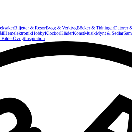
eksaker
Biljetter & Resor
Bygg & Verktyg
Böcker & Tidningar
Datorer &
ll
Hemelektronik
Hobby
Klockor
Kläder
Konst
Musik
Mynt & Sedlar
Saml
 Bilder
Övrigt
Inspiration