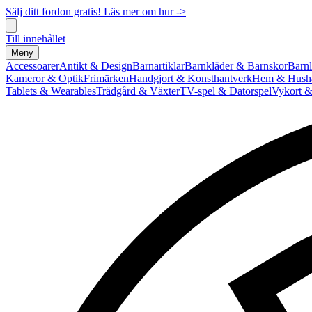
Sälj ditt fordon gratis! Läs mer om hur ->
Till innehållet
Meny
Accessoarer
Antikt & Design
Barnartiklar
Barnkläder & Barnskor
Barnl
Kameror & Optik
Frimärken
Handgjort & Konsthantverk
Hem & Hushå
Tablets & Wearables
Trädgård & Växter
TV-spel & Datorspel
Vykort &