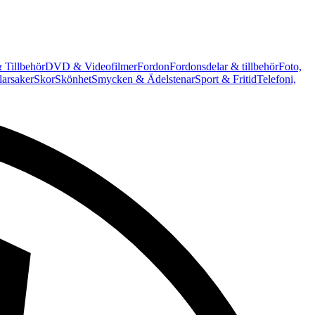
 Tillbehör
DVD & Videofilmer
Fordon
Fordonsdelar & tillbehör
Foto,
arsaker
Skor
Skönhet
Smycken & Ädelstenar
Sport & Fritid
Telefoni,