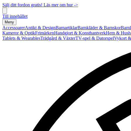
Sälj ditt fordon gratis! Läs mer om hur ->
Till innehållet
Meny
Accessoarer
Antikt & Design
Barnartiklar
Barnkläder & Barnskor
Barnl
Kameror & Optik
Frimärken
Handgjort & Konsthantverk
Hem & Hushå
Tablets & Wearables
Trädgård & Växter
TV-spel & Datorspel
Vykort &