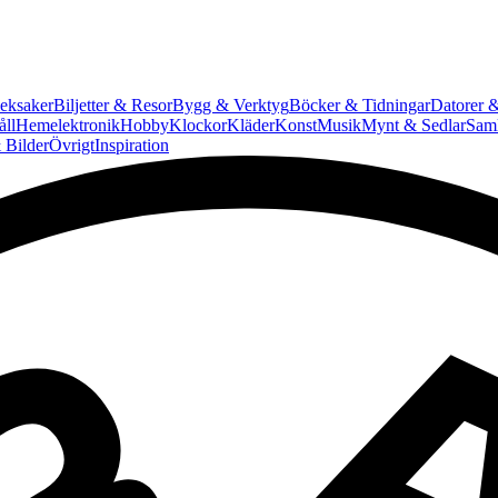
eksaker
Biljetter & Resor
Bygg & Verktyg
Böcker & Tidningar
Datorer &
ll
Hemelektronik
Hobby
Klockor
Kläder
Konst
Musik
Mynt & Sedlar
Saml
 Bilder
Övrigt
Inspiration