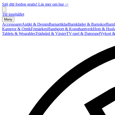
Sälj ditt fordon gratis! Läs mer om hur ->
Till innehållet
Meny
Accessoarer
Antikt & Design
Barnartiklar
Barnkläder & Barnskor
Barnl
Kameror & Optik
Frimärken
Handgjort & Konsthantverk
Hem & Hushå
Tablets & Wearables
Trädgård & Växter
TV-spel & Datorspel
Vykort &