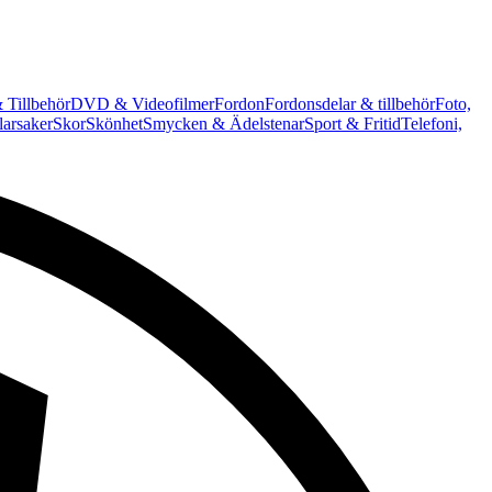
 Tillbehör
DVD & Videofilmer
Fordon
Fordonsdelar & tillbehör
Foto,
arsaker
Skor
Skönhet
Smycken & Ädelstenar
Sport & Fritid
Telefoni,