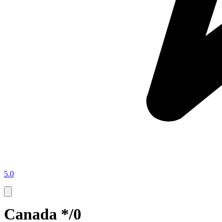
5.0
Canada */0