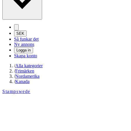
SEK
Så funkar det
Ny annons
Logga in
Skapa konto
/
Alla kategorier
/
Frimärken
/
Nordamerika
/
Kanada
Stampswede