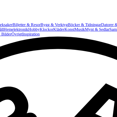
eksaker
Biljetter & Resor
Bygg & Verktyg
Böcker & Tidningar
Datorer &
ll
Hemelektronik
Hobby
Klockor
Kläder
Konst
Musik
Mynt & Sedlar
Saml
 Bilder
Övrigt
Inspiration