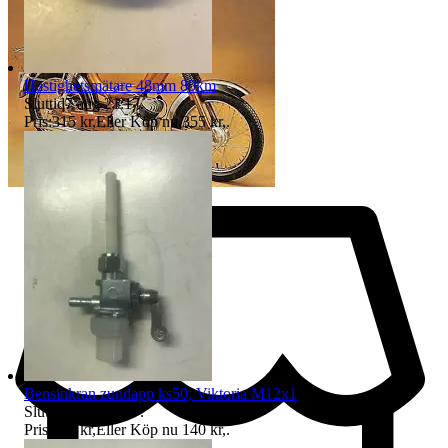
Hastighetsmätare 48mm 80km
Sluttid
7 aug 21:17
.
Pris:
315 kr
,
Eller Köp nu
355 kr
,
.
Bensinkran zundapp ks50, Viktoria M12x1
Sluttid
7 aug 21:17
.
Pris:
120 kr
,
Eller Köp nu
140 kr
,
.