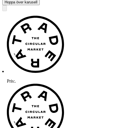
Hoppa över karusell
Pris:
.