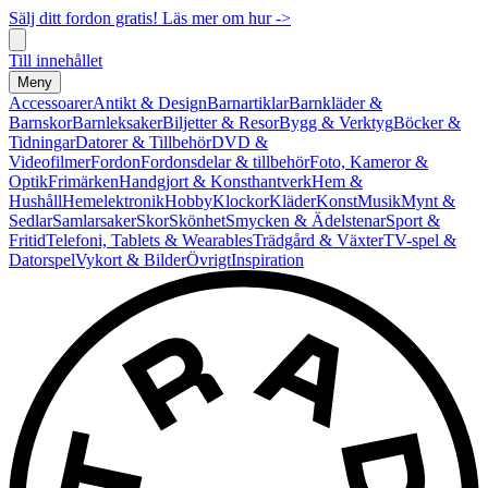
Sälj ditt fordon gratis! Läs mer om hur ->
Till innehållet
Meny
Accessoarer
Antikt & Design
Barnartiklar
Barnkläder &
Barnskor
Barnleksaker
Biljetter & Resor
Bygg & Verktyg
Böcker &
Tidningar
Datorer & Tillbehör
DVD &
Videofilmer
Fordon
Fordonsdelar & tillbehör
Foto, Kameror &
Optik
Frimärken
Handgjort & Konsthantverk
Hem &
Hushåll
Hemelektronik
Hobby
Klockor
Kläder
Konst
Musik
Mynt &
Sedlar
Samlarsaker
Skor
Skönhet
Smycken & Ädelstenar
Sport &
Fritid
Telefoni, Tablets & Wearables
Trädgård & Växter
TV-spel &
Datorspel
Vykort & Bilder
Övrigt
Inspiration