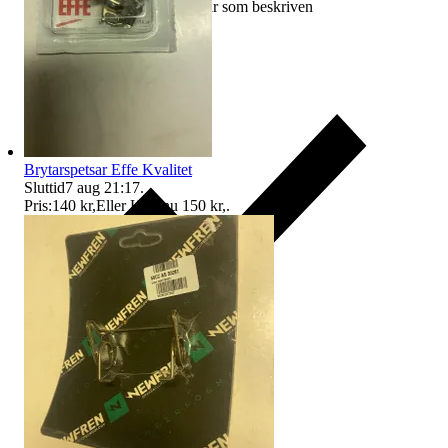
Ersättning om varan inte är som beskriven
Brytarspetsar Effe Kvalitet
Sluttid
7 aug 21:17
.
Pris:
140 kr
,
Eller Köp nu
150 kr
,
.
Ersättning om du inte får din vara