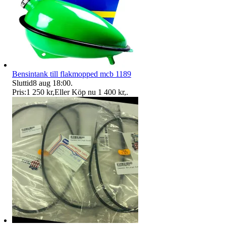
Bensintank till flakmopped mcb 1189
Sluttid
8 aug 18:00
.
Pris:
1 250 kr
,
Eller Köp nu
1 400 kr
,
.