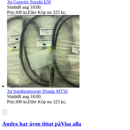
3st Gaswire Suzuki k50
Sluttid
8 aug 18:00
.
Pris:
300 kr
,
Eller Köp nu
325 kr
,
.
3st frambromswire Honda MT50
Sluttid
8 aug 18:00
.
Pris:
300 kr
,
Eller Köp nu
325 kr
,
.
Andra har även tittat på
Visa alla