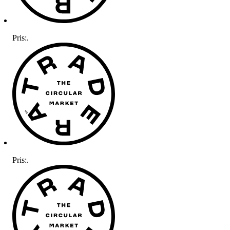
Pris:
.
Pris:
.