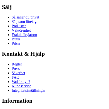
Sälj
Så säljer du privat
Sälj som företag
ProLister
Välgörenhet
Fraktkalkylatorn
Butik
Priser
Kontakt & Hjälp
Regler
Press
Säkerhet
FAQ
Vad är nytt?
Kundservice
Integritetsinställningar
Information