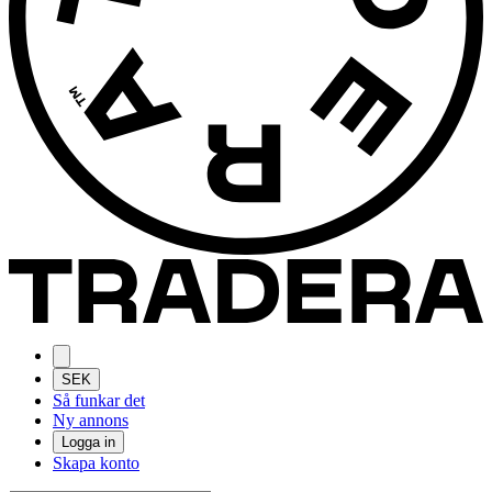
SEK
Så funkar det
Ny annons
Logga in
Skapa konto