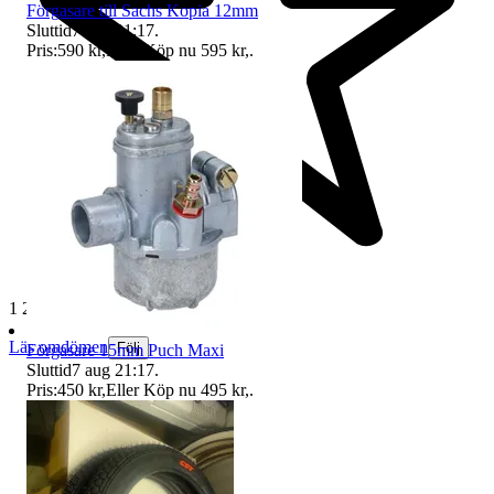
Förgasare till Sachs Kopia 12mm
Sluttid
7 aug 21:17
.
Pris:
590 kr
,
Eller Köp nu
595 kr
,
.
1 218 omdömen
Läs omdömen
Följ
Förgasare 15mm Puch Maxi
Sluttid
7 aug 21:17
.
Pris:
450 kr
,
Eller Köp nu
495 kr
,
.