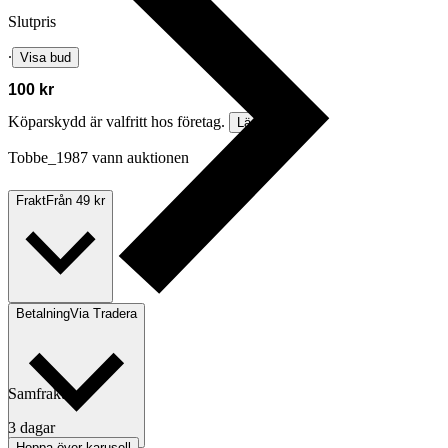
Slutpris
∙
Visa bud
100 kr
Köparskydd är valfritt hos företag.
Läs mer
Tobbe_1987 vann auktionen
Frakt
Från 49 kr
Betalning
Via Tradera
Samfrakt
3 dagar
Hoppa över karusell