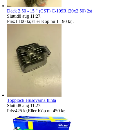
Däck 2.50 - 15 " (CST) C-109R (20x2.50) 2st
Sluttid
8 aug 11:27
.
Pris:
1 100 kr
,
Eller Köp nu
1 190 kr
,
.
Topplock Husqvarna flinta
Sluttid
8 aug 11:27
.
Pris:
425 kr
,
Eller Köp nu
450 kr
,
.