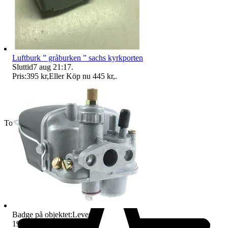
Luftburk ” gråburken ” sachs kyrkporten
Sluttid
7 aug 21:17
.
Pris:
395 kr
,
Eller Köp nu
445 kr
,
.
Toppsäljare
Badge på objektet:
Leverans
1981