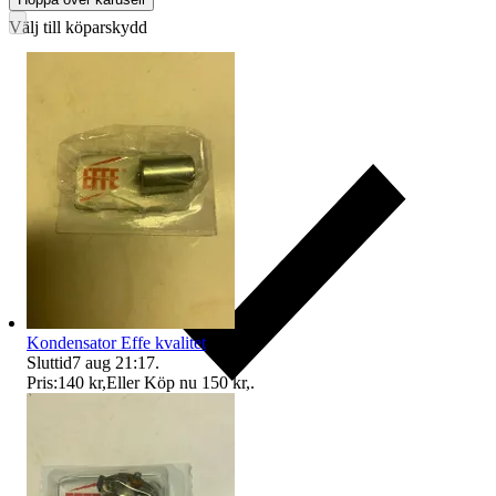
Välj till köparskydd
Kondensator Effe kvalitet
Sluttid
7 aug 21:17
.
Pris:
140 kr
,
Eller Köp nu
150 kr
,
.