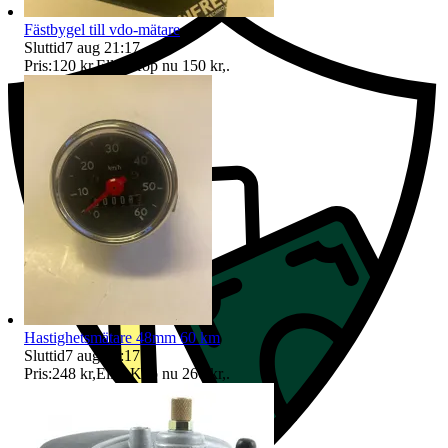
Fästbygel till vdo-mätare
Sluttid
7 aug 21:17
.
Pris:
120 kr
,
Eller Köp nu
150 kr
,
.
Hastighetsmätare 48mm 60 km
Sluttid
7 aug 21:17
.
Pris:
248 kr
,
Eller Köp nu
266 kr
,
.