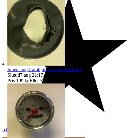
Innerslang framhjul flakmoped 4.00-8
Sluttid
7 aug 21:17
.
Pris:
199 kr
,
Eller Köp nu
225 kr
,
.
5.0