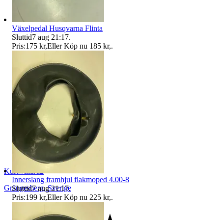
Växelpedal Husqvarna Flinta
Sluttid
7 aug 21:17
.
Pris:
175 kr
,
Eller Köp nu
185 kr
,
.
Kurtwillard2
Innerslang framhjul flakmoped 4.00-8
Grängesberg
,
Sverige
Sluttid
7 aug 21:17
.
Pris:
199 kr
,
Eller Köp nu
225 kr
,
.