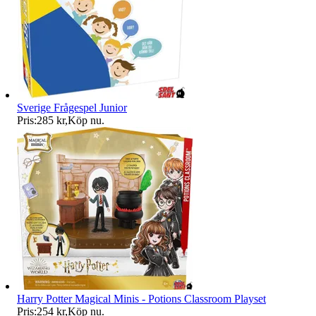
Sverige Frågespel Junior
Pris:
285 kr
,
Köp nu
.
Harry Potter Magical Minis - Potions Classroom Playset
Pris:
254 kr
,
Köp nu
.