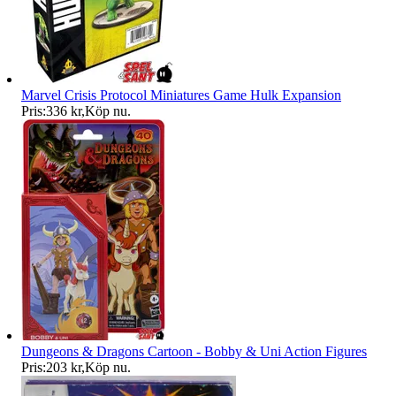
Marvel Crisis Protocol Miniatures Game Hulk Expansion
Pris:
336 kr
,
Köp nu
.
Dungeons & Dragons Cartoon - Bobby & Uni Action Figures
Pris:
203 kr
,
Köp nu
.