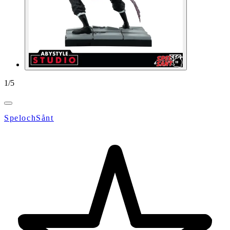
1
/
5
SpelochSånt