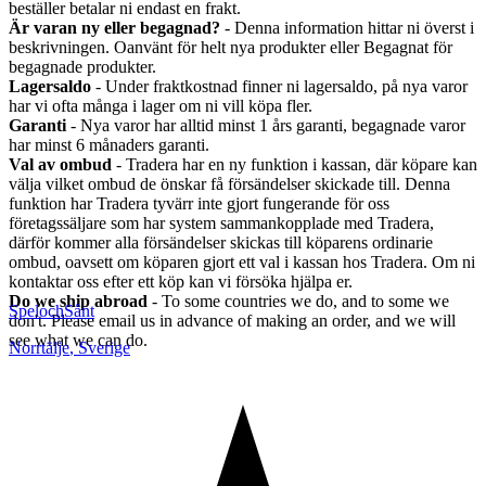
beställer betalar ni endast en frakt.
Är varan ny eller begagnad?
- Denna information hittar ni överst i
beskrivningen. Oanvänt för helt nya produkter eller Begagnat för
begagnade produkter.
Lagersaldo
- Under fraktkostnad finner ni lagersaldo, på nya varor
har vi ofta många i lager om ni vill köpa fler.
Garanti
- Nya varor har alltid minst 1 års garanti, begagnade varor
har minst 6 månaders garanti.
Val av ombud
- Tradera har en ny funktion i kassan, där köpare kan
välja vilket ombud de önskar få försändelser skickade till. Denna
funktion har Tradera tyvärr inte gjort fungerande för oss
företagssäljare som har system sammankopplade med Tradera,
därför kommer alla försändelser skickas till köparens ordinarie
ombud, oavsett om köparen gjort ett val i kassan hos Tradera. Om ni
kontaktar oss efter ett köp kan vi försöka hjälpa er.
Do we ship abroad
- To some countries we do, and to some we
SpelochSånt
don't. Please email us in advance of making an order, and we will
see what we can do.
Norrtälje
,
Sverige