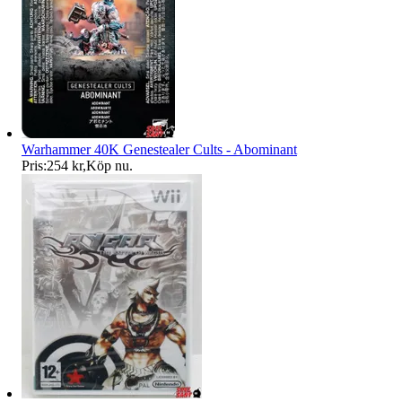
Warhammer 40K Genestealer Cults - Abominant
Pris:
254 kr
,
Köp nu
.