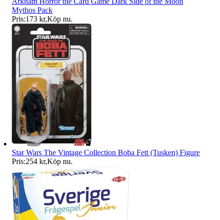
Arkham Horror the Card Game Dark Side of the Moon
Mythos Pack
Pris:
173 kr
,
Köp nu
.
Star Wars The Vintage Collection Boba Fett (Tusken) Figure
Pris:
254 kr
,
Köp nu
.