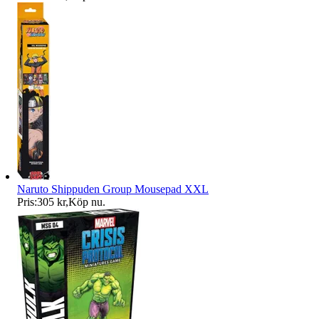
Naruto Shippuden Group Mousepad XXL
Pris:
305 kr
,
Köp nu
.