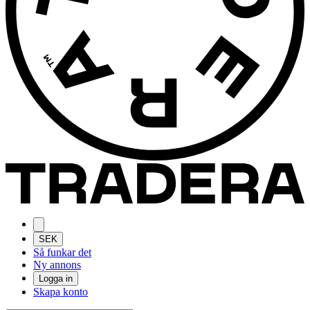
SEK
Så funkar det
Ny annons
Logga in
Skapa konto