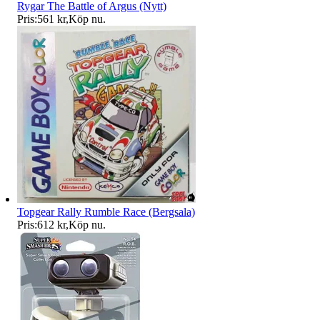
Rygar The Battle of Argus (Nytt)
Pris:
561 kr
,
Köp nu
.
Topgear Rally Rumble Race (Bergsala)
Pris:
612 kr
,
Köp nu
.