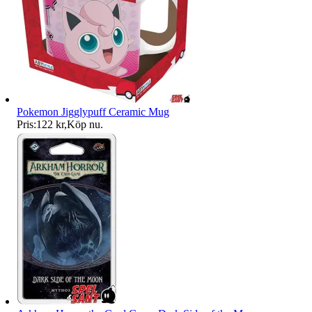
Pokemon Jigglypuff Ceramic Mug
Pris:
122 kr
,
Köp nu
.