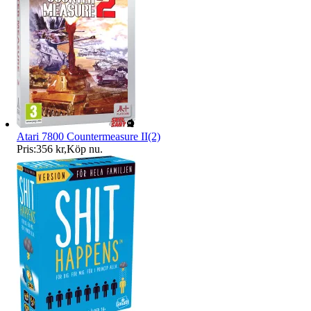
Atari 7800 Countermeasure II(2)
Pris:
356 kr
,
Köp nu
.