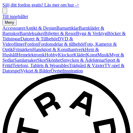
Sälj ditt fordon gratis! Läs mer om hur ->
Till innehållet
Meny
Accessoarer
Antikt & Design
Barnartiklar
Barnkläder &
Barnskor
Barnleksaker
Biljetter & Resor
Bygg & Verktyg
Böcker &
Tidningar
Datorer & Tillbehör
DVD &
Videofilmer
Fordon
Fordonsdelar & tillbehör
Foto, Kameror &
Optik
Frimärken
Handgjort & Konsthantverk
Hem &
Hushåll
Hemelektronik
Hobby
Klockor
Kläder
Konst
Musik
Mynt &
Sedlar
Samlarsaker
Skor
Skönhet
Smycken & Ädelstenar
Sport &
Fritid
Telefoni, Tablets & Wearables
Trädgård & Växter
TV-spel &
Datorspel
Vykort & Bilder
Övrigt
Inspiration