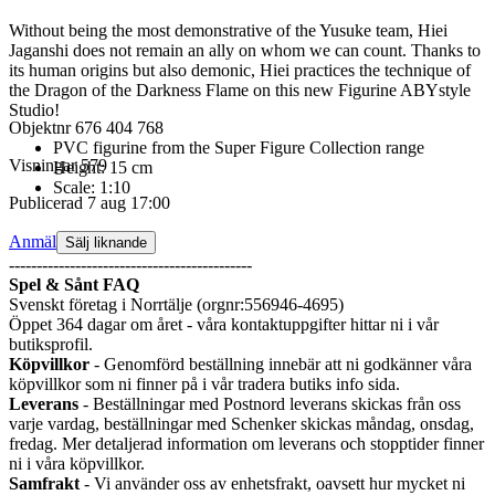
Without being the most demonstrative of the Yusuke team, Hiei
Jaganshi does not remain an ally on whom we can count. Thanks to
its human origins but also demonic, Hiei practices the technique of
the Dragon of the Darkness Flame on this new Figurine ABYstyle
Studio!
Objektnr
676 404 768
PVC figurine from the Super Figure Collection range
Visningar
579
Height: 15 cm
Scale: 1:10
Publicerad
7 aug 17:00
Anmäl
Sälj liknande
--------------------------------------------
Spel & Sånt FAQ
Svenskt företag i Norrtälje (orgnr:556946-4695)
Öppet 364 dagar om året - våra kontaktuppgifter hittar ni i vår
butiksprofil.
Köpvillkor
- Genomförd beställning innebär att ni godkänner våra
köpvillkor som ni finner på i vår tradera butiks info sida.
Leverans
- Beställningar med Postnord leverans skickas från oss
varje vardag, beställningar med Schenker skickas måndag, onsdag,
fredag. Mer detaljerad information om leverans och stopptider finner
ni i våra köpvillkor.
Samfrakt
- Vi använder oss av enhetsfrakt, oavsett hur mycket ni