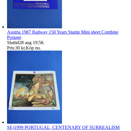
Austria 1987 Railway 150 Years Stamp Mini sheet Combine
Postage
Sluttid
28 aug 19:58
.
Pris:
30 kr
,
Köp nu
.
SE)1999 PORTUGAL, CENTENARY OF SURREALISM