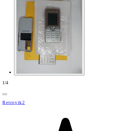
1
/
4
Retrovik2