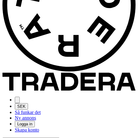
SEK
Så funkar det
Ny annons
Logga in
Skapa konto