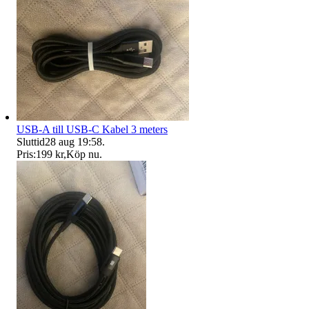
USB-A till USB-C Kabel 3 meters
Sluttid
28 aug 19:58
.
Pris:
199 kr
,
Köp nu
.