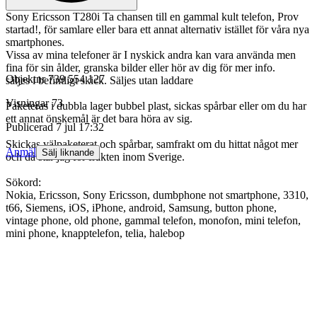
Sony Ericsson T280i Ta chansen till en gammal kult telefon, Prov
startad!, för samlare eller bara ett annat alternativ istället för våra nya
smartphones.
Vissa av mina telefoner är I nyskick andra kan vara använda men
fina för sin ålder, granska bilder eller hör av dig för mer info.
Objektnr
739 554 127
säljes i befintligt skick. Säljes utan laddare
Visningar
73
Paketeras i dubbla lager bubbel plast, sickas spårbar eller om du har
ett annat önskemål är det bara höra av sig.
Publicerad
7 jul 17:32
Skickas välpaketerat och spårbar, samfrakt om du hittat något mer
Anmäl
Sälj liknande
och då står jag för frakten inom Sverige.
Sökord:
Nokia, Ericsson, Sony Ericsson, dumbphone not smartphone, 3310,
t66, Siemens, iOS, iPhone, android, Samsung, button phone,
vintage phone, old phone, gammal telefon, monofon, mini telefon,
mini phone, knapptelefon, telia, halebop