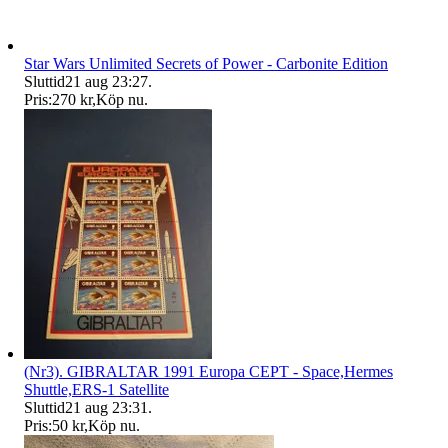
Star Wars Unlimited Secrets of Power - Carbonite Edition
Sluttid
21 aug 23:27
.
Pris:
270 kr
,
Köp nu
.
(Nr3). GIBRALTAR 1991 Europa CEPT - Space,Hermes
Shuttle,ERS-1 Satellite
Sluttid
21 aug 23:31
.
Pris:
50 kr
,
Köp nu
.