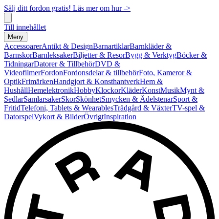
Sälj ditt fordon gratis! Läs mer om hur ->
Till innehållet
Meny
Accessoarer
Antikt & Design
Barnartiklar
Barnkläder &
Barnskor
Barnleksaker
Biljetter & Resor
Bygg & Verktyg
Böcker &
Tidningar
Datorer & Tillbehör
DVD &
Videofilmer
Fordon
Fordonsdelar & tillbehör
Foto, Kameror &
Optik
Frimärken
Handgjort & Konsthantverk
Hem &
Hushåll
Hemelektronik
Hobby
Klockor
Kläder
Konst
Musik
Mynt &
Sedlar
Samlarsaker
Skor
Skönhet
Smycken & Ädelstenar
Sport &
Fritid
Telefoni, Tablets & Wearables
Trädgård & Växter
TV-spel &
Datorspel
Vykort & Bilder
Övrigt
Inspiration