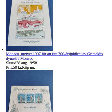
Monaco, utgivet 1997 för att fira 700-årsjubileet av Grimaldis
dynasti i Monaco
Sluttid
28 aug 19:58
.
Pris:
50 kr
,
Köp nu
.