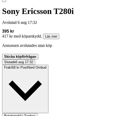
Sony Ericsson T280i
Avslutad
6 aug 17:32
395 kr
417 kr med köparskydd.
Läs mer
Annonsen avslutades utan köp
Skicka köpförfrågan
Slutade
6 aug 17:32
Frakt
58 kr PostNord Ombud
Betalning
Via Tradera