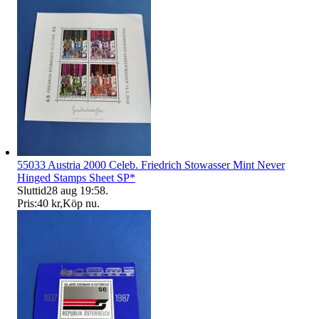
55033 Austria 2000 Celeb. Friedrich Stowasser Mint Never
Hinged Stamps Sheet SP*
Sluttid
28 aug 19:58
.
Pris:
40 kr
,
Köp nu
.