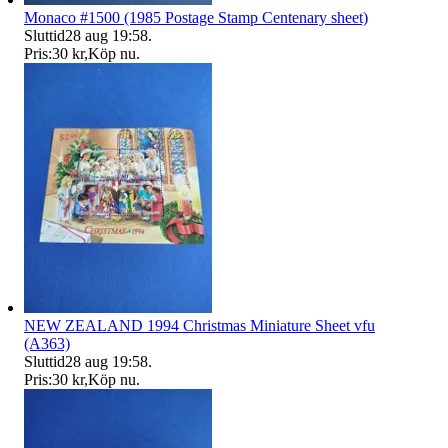
Monaco #1500 (1985 Postage Stamp Centenary sheet)
Sluttid
28 aug 19:58
.
Pris:
30 kr
,
Köp nu
.
NEW ZEALAND 1994 Christmas Miniature Sheet vfu
(A363)
Sluttid
28 aug 19:58
.
Pris:
30 kr
,
Köp nu
.