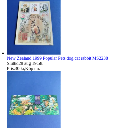
New Zealand 1999 Popular Pets dog cat rabbit MS2238
Sluttid
28 aug 19:58
.
Pris:
30 kr
,
Köp nu
.