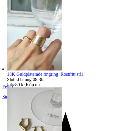
18K Guldpläterade ringring ,Rostfritt stål
Sluttid
12 aug 08:36
.
Pris:
89 kr
,
Köp nu
.
Fei80
Stockholm
,
Sverige