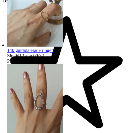
Toppsäljare
14k guldpläterade ringen
Sluttid
12 aug 09:32
.
Pris:
79 kr
,
Köp nu
.