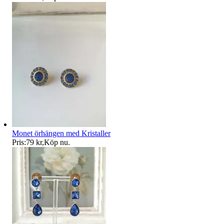
Monet örhängen med Kristaller
Pris:
79 kr
,
Köp nu
.