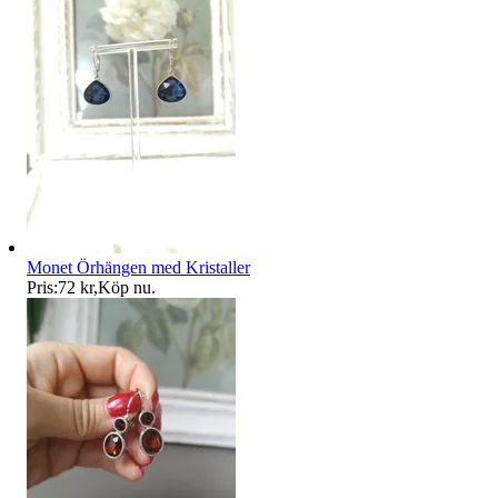
Monet Örhängen med Kristaller
Pris:
72 kr
,
Köp nu
.