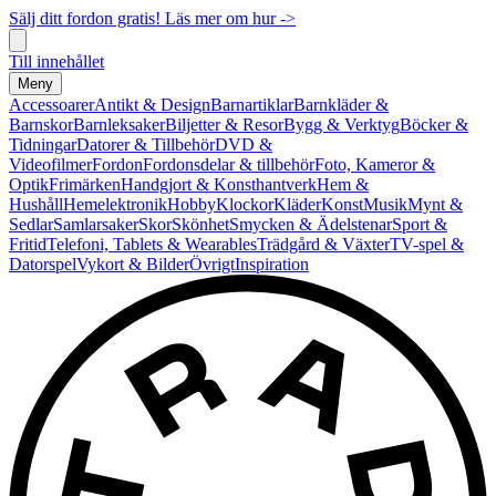
Sälj ditt fordon gratis! Läs mer om hur ->
Till innehållet
Meny
Accessoarer
Antikt & Design
Barnartiklar
Barnkläder &
Barnskor
Barnleksaker
Biljetter & Resor
Bygg & Verktyg
Böcker &
Tidningar
Datorer & Tillbehör
DVD &
Videofilmer
Fordon
Fordonsdelar & tillbehör
Foto, Kameror &
Optik
Frimärken
Handgjort & Konsthantverk
Hem &
Hushåll
Hemelektronik
Hobby
Klockor
Kläder
Konst
Musik
Mynt &
Sedlar
Samlarsaker
Skor
Skönhet
Smycken & Ädelstenar
Sport &
Fritid
Telefoni, Tablets & Wearables
Trädgård & Växter
TV-spel &
Datorspel
Vykort & Bilder
Övrigt
Inspiration