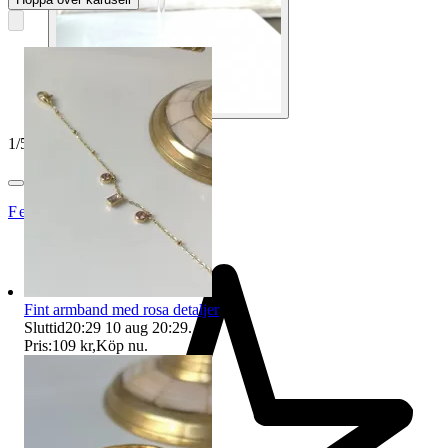
1
/
5
Fei80
Fint armband med rosa detaljer
Sluttid
20:29
10 aug 20:29
.
Pris:
109 kr
,
Köp nu
.