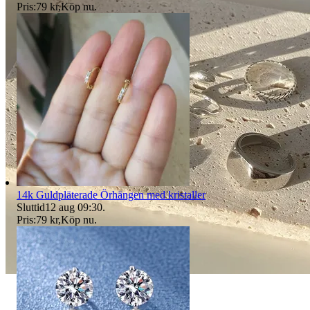
Pris:
79 kr
,
Köp nu
.
14k Guldpläterade Örhängen med kristaller
Sluttid
12 aug 09:30
.
Pris:
79 kr
,
Köp nu
.