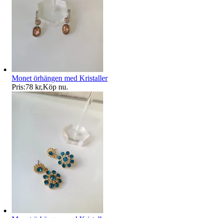
Monet örhängen med Kristaller
Pris:
78 kr
,
Köp nu
.