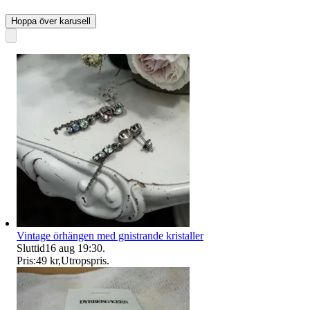
Hoppa över karusell
Vintage örhängen med gnistrande kristaller
Sluttid
16 aug 19:30
.
Pris:
49 kr
,
Utropspris
.