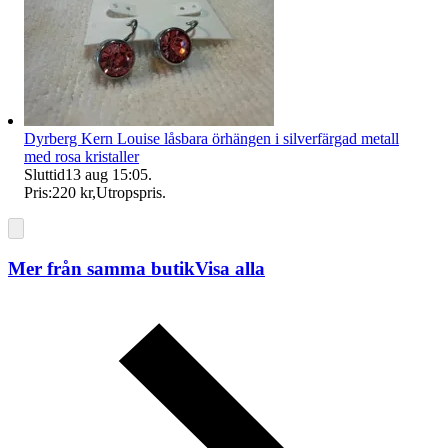
Dyrberg Kern Louise låsbara örhängen i silverfärgad metall
med rosa kristaller
Sluttid
13 aug 15:05
.
Pris:
220 kr
,
Utropspris
.
Mer från samma butik
Visa alla