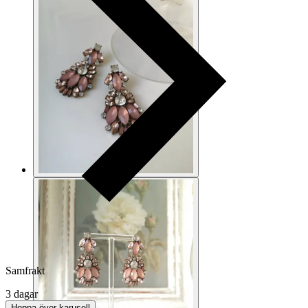
Samfrakt
3 dagar
Hoppa över karusell