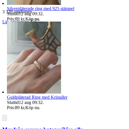
Silverpläterade ring med 925 stämpel
3 329 omdömen
Sluttid
12 aug 09:32
.
Pris:
89 kr
,
Köp nu
.
Läs omdömen
Följ
Guldpläterad Ring med Kristaller
Sluttid
12 aug 09:32
.
Pris:
89 kr
,
Köp nu
.