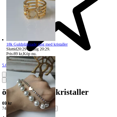
18k Guldpläterade ring med kristaller
Sluttid
20:29
10 aug 20:29
.
Pris:
89 kr
,
Köp nu
.
5.0
örhängen med kristaller
69 kr
74 kr med köparskydd.
Läs mer