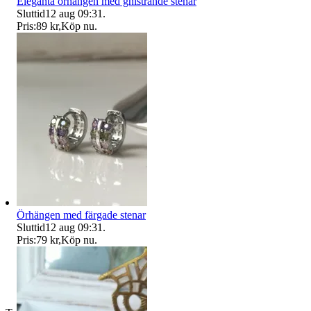
Eleganta örhängen med gnistrande stenar
Sluttid
12 aug 09:31
.
Pris:
89 kr
,
Köp nu
.
Örhängen med färgade stenar
Sluttid
12 aug 09:31
.
Pris:
79 kr
,
Köp nu
.