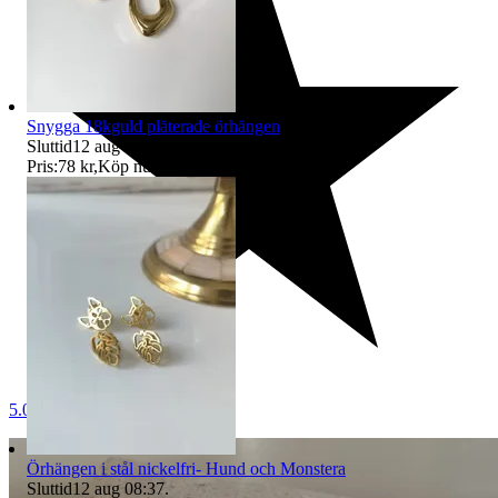
Snygga 18kguld pläterade örhängen
Sluttid
12 aug 08:37
.
Pris:
78 kr
,
Köp nu
.
5.0
Örhängen i stål nickelfri- Hund och Monstera
Sluttid
12 aug 08:37
.