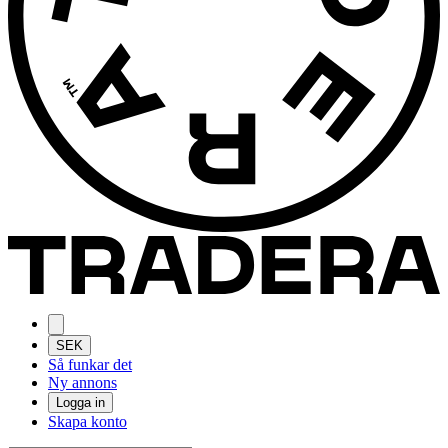
SEK
Så funkar det
Ny annons
Logga in
Skapa konto