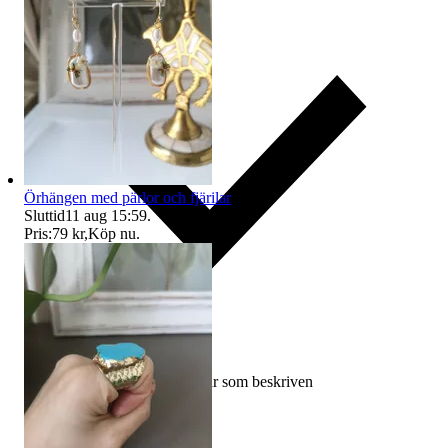
Örhängen med pärlor och fjärilar
Sluttid
11 aug 15:59
.
Pris:
79 kr
,
Köp nu
.
Ersättning om varan inte är som beskriven