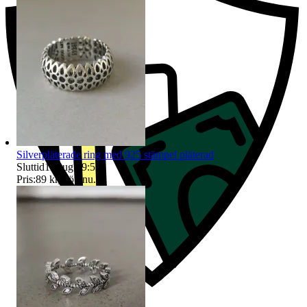
Silverpläterade ring med 925 stämpel pläterad
Sluttid
11 aug 19:53
.
Pris:
89 kr
,
Köp nu
.