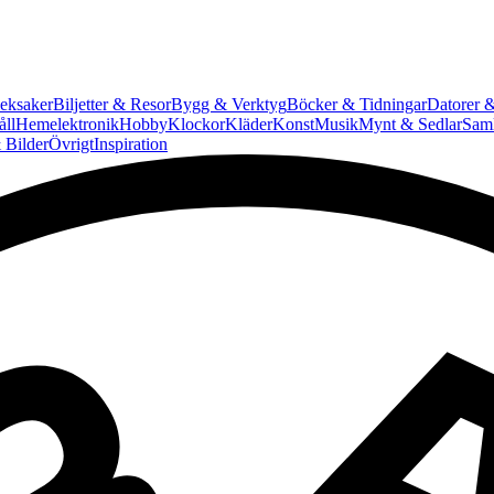
eksaker
Biljetter & Resor
Bygg & Verktyg
Böcker & Tidningar
Datorer &
ll
Hemelektronik
Hobby
Klockor
Kläder
Konst
Musik
Mynt & Sedlar
Saml
 Bilder
Övrigt
Inspiration