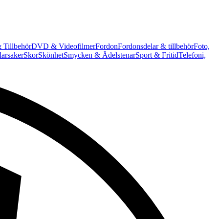
 Tillbehör
DVD & Videofilmer
Fordon
Fordonsdelar & tillbehör
Foto,
arsaker
Skor
Skönhet
Smycken & Ädelstenar
Sport & Fritid
Telefoni,