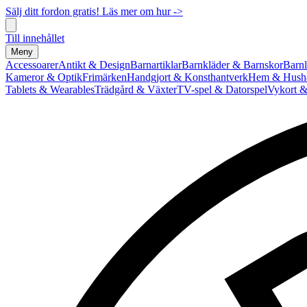
Sälj ditt fordon gratis! Läs mer om hur ->
Till innehållet
Meny
Accessoarer
Antikt & Design
Barnartiklar
Barnkläder & Barnskor
Barnl
Kameror & Optik
Frimärken
Handgjort & Konsthantverk
Hem & Hushå
Tablets & Wearables
Trädgård & Växter
TV-spel & Datorspel
Vykort &