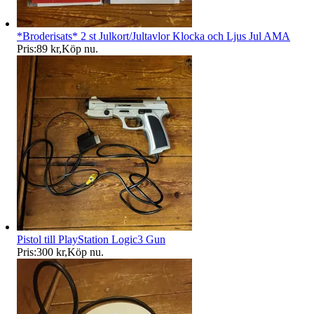
*Broderisats* 2 st Julkort/Jultavlor Klocka och Ljus Jul AMA
Pris:
89 kr
,
Köp nu
.
Pistol till PlayStation Logic3 Gun
Pris:
300 kr
,
Köp nu
.