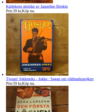
Kärlekens skördar av Jaqueline Briskin
Pris:
39 kr
,
Köp nu
.
Tjosan! Jokkmoks - Jokke : Sagan om vildmarkspojken
Pris:
59 kr
,
Köp nu
.