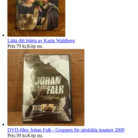
Lätta ditt hjärta av Karin Wahlberg
Pris:
79 kr
,
Köp nu
.
DVD-film: Johan Falk - Gruppen för särskilda insatser 2009
Pris:
39 kr
,
Köp nu
.