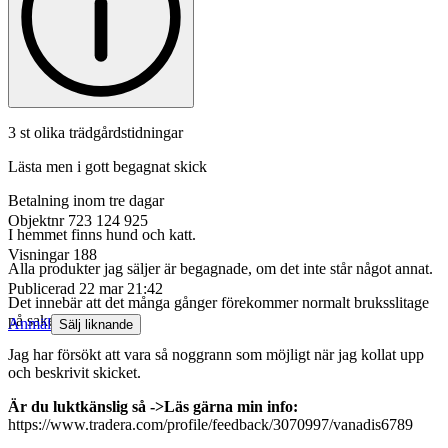
3 st olika trädgårdstidningar
Lästa men i gott begagnat skick
Betalning inom tre dagar
Objektnr
723 124 925
I hemmet finns hund och katt.
Visningar
188
Alla produkter jag säljer är begagnade, om det inte står något annat.
Publicerad
22 mar 21:42
Det innebär att det många gånger förekommer normalt bruksslitage
på sakerna.
Anmäl
Sälj liknande
Jag har försökt att vara så noggrann som möjligt när jag kollat upp
och beskrivit skicket.
Är du luktkänslig så ->Läs gärna min info:
https://www.tradera.com/profile/feedback/3070997/vanadis6789