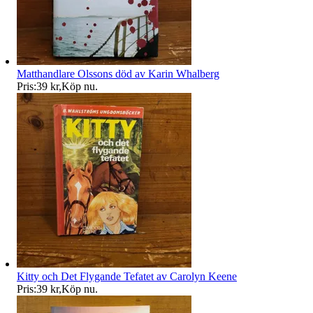
Matthandlare Olssons död av Karin Whalberg
Pris:
39 kr
,
Köp nu
.
Kitty och Det Flygande Tefatet av Carolyn Keene
Pris:
39 kr
,
Köp nu
.