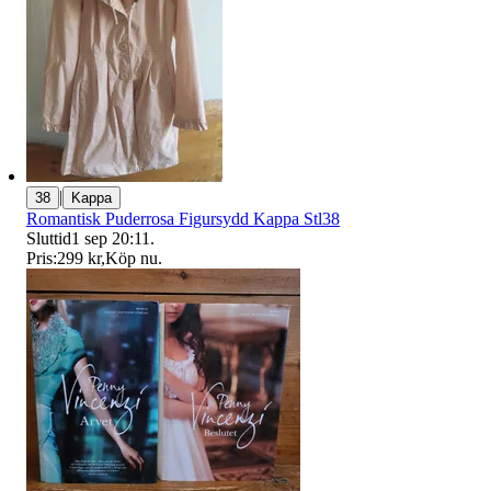
|
38
Kappa
Romantisk Puderrosa Figursydd Kappa Stl38
Sluttid
1 sep 20:11
.
Pris:
299 kr
,
Köp nu
.