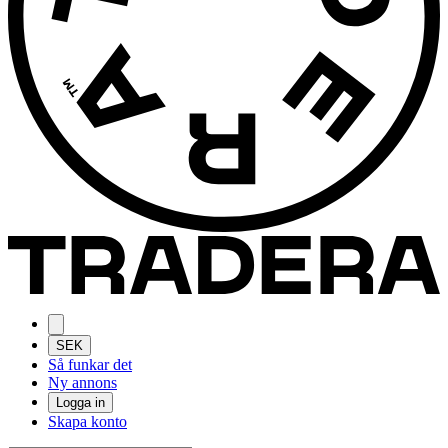
SEK
Så funkar det
Ny annons
Logga in
Skapa konto