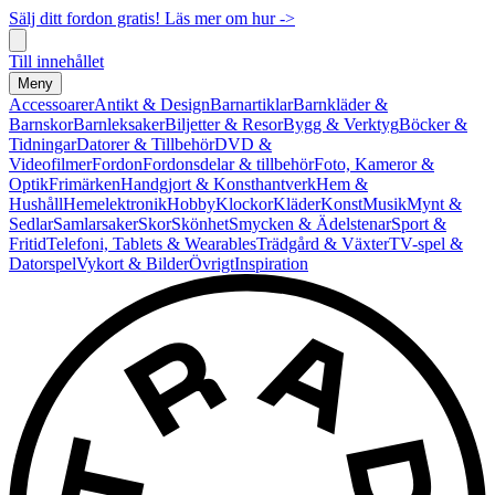
Sälj ditt fordon gratis! Läs mer om hur ->
Till innehållet
Meny
Accessoarer
Antikt & Design
Barnartiklar
Barnkläder &
Barnskor
Barnleksaker
Biljetter & Resor
Bygg & Verktyg
Böcker &
Tidningar
Datorer & Tillbehör
DVD &
Videofilmer
Fordon
Fordonsdelar & tillbehör
Foto, Kameror &
Optik
Frimärken
Handgjort & Konsthantverk
Hem &
Hushåll
Hemelektronik
Hobby
Klockor
Kläder
Konst
Musik
Mynt &
Sedlar
Samlarsaker
Skor
Skönhet
Smycken & Ädelstenar
Sport &
Fritid
Telefoni, Tablets & Wearables
Trädgård & Växter
TV-spel &
Datorspel
Vykort & Bilder
Övrigt
Inspiration