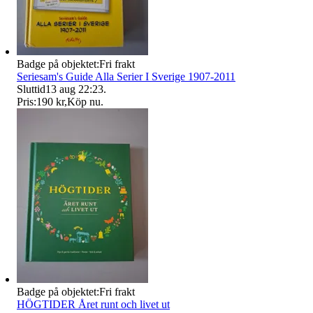
Badge på objektet:
Fri frakt
Seriesam's Guide Alla Serier I Sverige 1907-2011
Sluttid
13 aug 22:23
.
Pris:
190 kr
,
Köp nu
.
Badge på objektet:
Fri frakt
HÖGTIDER Året runt och livet ut