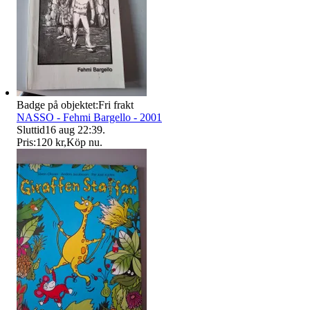
Badge på objektet:
Fri frakt
NASSO - Fehmi Bargello - 2001
Sluttid
16 aug 22:39
.
Pris:
120 kr
,
Köp nu
.