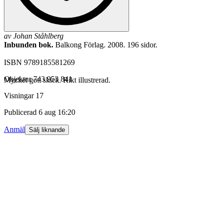
av
Johan Ståhlberg
Inbunden bok.
Balkong Förlag. 2008. 196 sidor.
ISBN 9789185581269
Objektnr
743 953 841
Mycket gott skick. Rikt illustrerad.
Visningar
17
Publicerad
6 aug 16:20
Anmäl
Sälj liknande