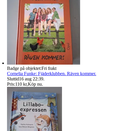
Badge på objektet:
Fri frakt
Cornelia Funke: Fjäderklubben. Räven kommer.
Sluttid
16 aug 22:39
.
Pris:
110 kr
,
Köp nu
.