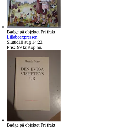
Badge på objektet:
Fri frakt
Lillaboexpressen
Sluttid
18 aug 14:23
.
Pris:
199 kr
,
Köp nu
.
Badge på objektet:
Fri frakt