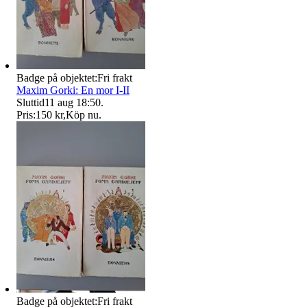
Badge på objektet:
Fri frakt
Maxim Gorki: En mor I-II
Sluttid
11 aug 18:50
.
Pris:
150 kr
,
Köp nu
.
Badge på objektet:
Fri frakt