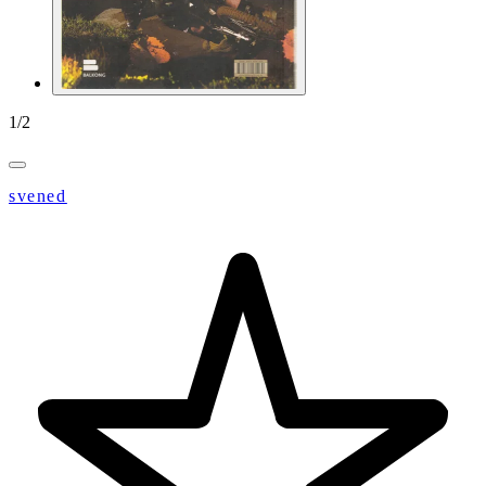
1
/
2
svened