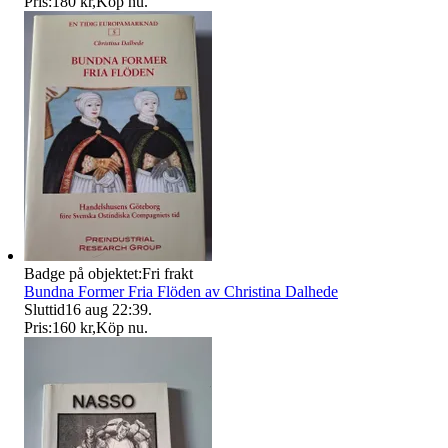
Pris:
180 kr
,
Köp nu
.
Badge på objektet:
Fri frakt
Bundna Former Fria Flöden av Christina Dalhede
Sluttid
16 aug 22:39
.
Pris:
160 kr
,
Köp nu
.