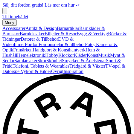
Sälj ditt fordon gratis! Läs mer om hur ->
Till innehållet
Meny
Accessoarer
Antikt & Design
Barnartiklar
Barnkläder &
Barnskor
Barnleksaker
Biljetter & Resor
Bygg & Verktyg
Böcker &
Tidningar
Datorer & Tillbehör
DVD &
Videofilmer
Fordon
Fordonsdelar & tillbehör
Foto, Kameror &
Optik
Frimärken
Handgjort & Konsthantverk
Hem &
Hushåll
Hemelektronik
Hobby
Klockor
Kläder
Konst
Musik
Mynt &
Sedlar
Samlarsaker
Skor
Skönhet
Smycken & Ädelstenar
Sport &
Fritid
Telefoni, Tablets & Wearables
Trädgård & Växter
TV-spel &
Datorspel
Vykort & Bilder
Övrigt
Inspiration