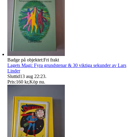
Badge på objektet:
Fri frakt
Lagets Magi: Fyra grundstenar & 30 viktiga sekunder av Lars
Linder
Sluttid
13 aug 22:23
.
Pris:
160 kr
,
Köp nu
.