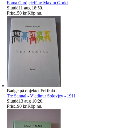
Foma Gardjejeff av Maxim Gorki
Sluttid
11 aug 18:50
.
Pris:
150 kr
,
Köp nu
.
Badge på objektet:
Fri frakt
Tre Samtal - Vladimir Solovjev - 1911
Sluttid
13 aug 10:20
.
Pris:
190 kr
,
Köp nu
.