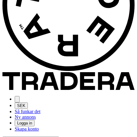
SEK
Så funkar det
Ny annons
Logga in
Skapa konto