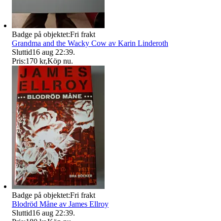
Badge på objektet:
Fri frakt
Grandma and the Wacky Cow av Karin Linderoth
Sluttid
16 aug 22:39
.
Pris:
170 kr
,
Köp nu
.
Badge på objektet:
Fri frakt
Blodröd Måne av James Ellroy
Sluttid
16 aug 22:39
.