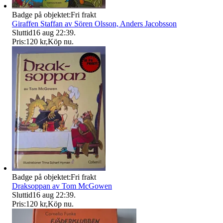
Badge på objektet:
Fri frakt
Giraffen Staffan av Sören Olsson, Anders Jacobsson
Sluttid
16 aug 22:39
.
Pris:
120 kr
,
Köp nu
.
Badge på objektet:
Fri frakt
Draksoppan av Tom McGowen
Sluttid
16 aug 22:39
.
Pris:
120 kr
,
Köp nu
.