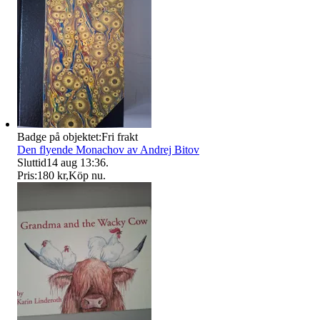
Badge på objektet:
Fri frakt
Den flyende Monachov av Andrej Bitov
Sluttid
14 aug 13:36
.
Pris:
180 kr
,
Köp nu
.