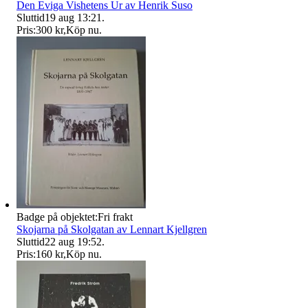
Den Eviga Vishetens Ur av Henrik Suso
Sluttid
19 aug 13:21
.
Pris:
300 kr
,
Köp nu
.
Badge på objektet:
Fri frakt
Skojarna på Skolgatan av Lennart Kjellgren
Sluttid
22 aug 19:52
.
Pris:
160 kr
,
Köp nu
.