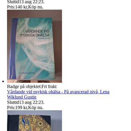
Sluttid
13 aug 22:23
.
Pris:
140 kr
,
Köp nu
.
Badge på objektet:
Fri frakt
Vårdande vid psykisk ohälsa - På avancerad nivå, Lena
Wiklund Gustin
Sluttid
13 aug 22:23
.
Pris:
199 kr
,
Köp nu
.