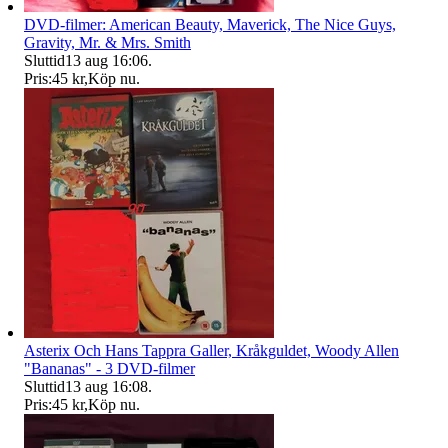
DVD-filmer: American Beauty, Maverick, The Nice Guys,
Gravity, Mr. & Mrs. Smith
Sluttid
13 aug 16:06
.
Pris:
45 kr
,
Köp nu
.
Asterix Och Hans Tappra Galler, Kråkguldet, Woody Allen
"Bananas" - 3 DVD-filmer
Sluttid
13 aug 16:08
.
Pris:
45 kr
,
Köp nu
.