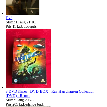
Dvd
Sluttid
11 aug 21:16
.
Pris:
11 kr
,
Utropspris
.
3 DVD filmer - DVD-BOX - Ray Harryhausen Collection
(DVD) - Retro -
Sluttid
9 aug 20:28
.
Pris:
205 kr
,
Ledande bud
.