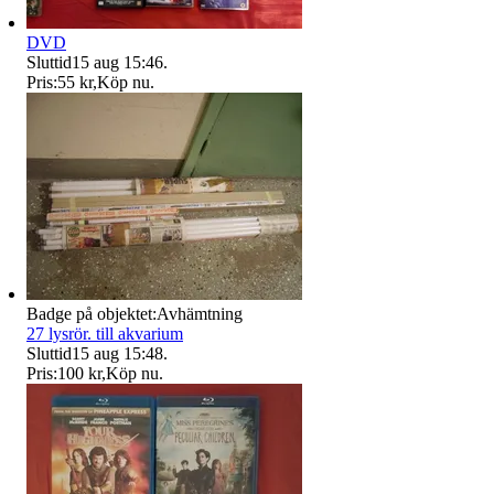
DVD
Sluttid
15 aug 15:46
.
Pris:
55 kr
,
Köp nu
.
Badge på objektet:
Avhämtning
27 lysrör. till akvarium
Sluttid
15 aug 15:48
.
Pris:
100 kr
,
Köp nu
.