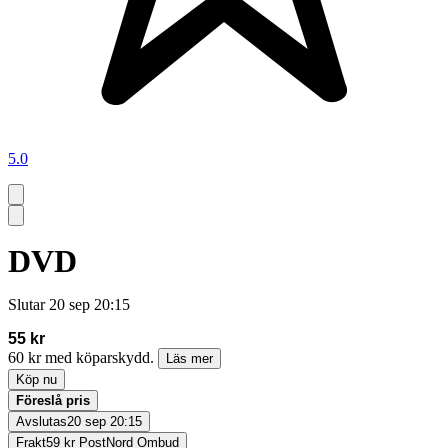
5.0
DVD
Slutar
20 sep 20:15
55 kr
60 kr med köparskydd.
Läs mer
Köp nu
Föreslå pris
Avslutas
20 sep 20:15
Frakt
59 kr PostNord Ombud