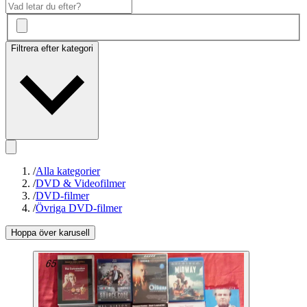
Filtrera efter kategori
/
Alla kategorier
/
DVD & Videofilmer
/
DVD-filmer
/
Övriga DVD-filmer
Hoppa över karusell