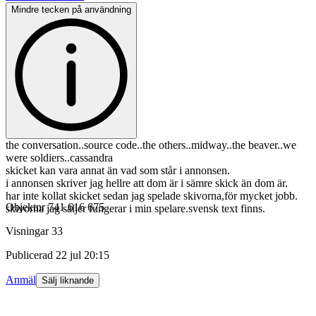
Mindre tecken på användning
the conversation..source code..the others..midway..the beaver..we
were soldiers..cassandra
skicket kan vara annat än vad som står i annonsen.
i annonsen skriver jag hellre att dom är i sämre skick än dom är.
har inte kollat skicket sedan jag spelade skivorna,för mycket jobb.
Objektnr
741 616 675
skivorna jag säljer fungerar i min spelare.svensk text finns.
Visningar
33
Publicerad
22 jul 20:15
Anmäl
Sälj liknande