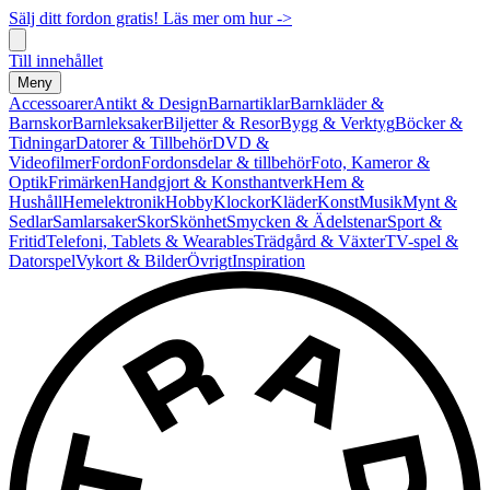
Sälj ditt fordon gratis! Läs mer om hur ->
Till innehållet
Meny
Accessoarer
Antikt & Design
Barnartiklar
Barnkläder &
Barnskor
Barnleksaker
Biljetter & Resor
Bygg & Verktyg
Böcker &
Tidningar
Datorer & Tillbehör
DVD &
Videofilmer
Fordon
Fordonsdelar & tillbehör
Foto, Kameror &
Optik
Frimärken
Handgjort & Konsthantverk
Hem &
Hushåll
Hemelektronik
Hobby
Klockor
Kläder
Konst
Musik
Mynt &
Sedlar
Samlarsaker
Skor
Skönhet
Smycken & Ädelstenar
Sport &
Fritid
Telefoni, Tablets & Wearables
Trädgård & Växter
TV-spel &
Datorspel
Vykort & Bilder
Övrigt
Inspiration