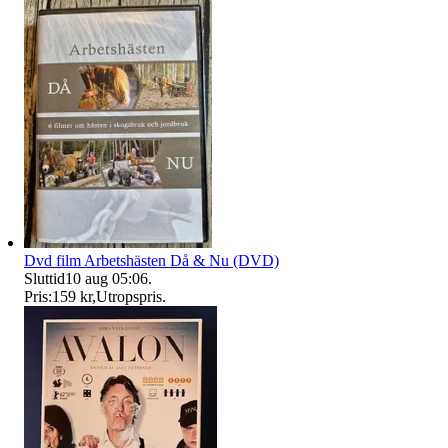
Dvd film Arbetshästen Då & Nu (DVD)
Sluttid
10 aug 05:06
.
Pris:
159 kr
,
Utropspris
.