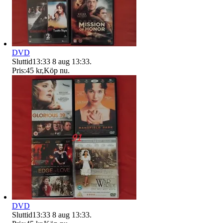
DVD
Sluttid
13:33
8 aug 13:33
.
Pris:
45 kr
,
Köp nu
.
DVD
Sluttid
13:33
8 aug 13:33
.