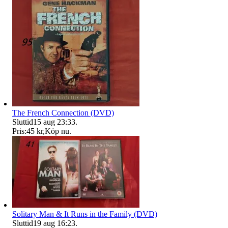
The French Connection (DVD)
Sluttid
15 aug 23:33
.
Pris:
45 kr
,
Köp nu
.
Solitary Man & It Runs in the Family (DVD)
Sluttid
19 aug 16:23
.