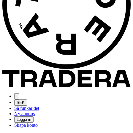
SEK
Så funkar det
Ny annons
Logga in
Skapa konto