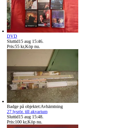
DVD
Sluttid
15 aug 15:46
.
Pris:
55 kr
,
Köp nu
.
Badge på objektet:
Avhämtning
27 lysrör. till akvarium
Sluttid
15 aug 15:48
.
Pris:
100 kr
,
Köp nu
.