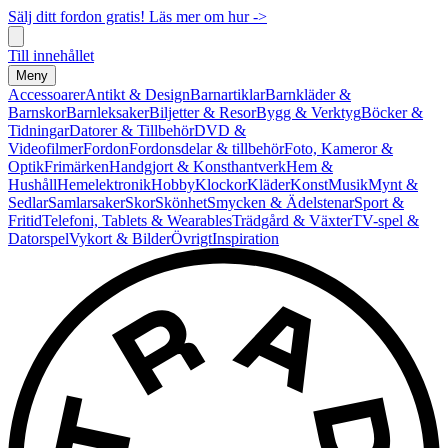
Sälj ditt fordon gratis! Läs mer om hur ->
Till innehållet
Meny
Accessoarer
Antikt & Design
Barnartiklar
Barnkläder &
Barnskor
Barnleksaker
Biljetter & Resor
Bygg & Verktyg
Böcker &
Tidningar
Datorer & Tillbehör
DVD &
Videofilmer
Fordon
Fordonsdelar & tillbehör
Foto, Kameror &
Optik
Frimärken
Handgjort & Konsthantverk
Hem &
Hushåll
Hemelektronik
Hobby
Klockor
Kläder
Konst
Musik
Mynt &
Sedlar
Samlarsaker
Skor
Skönhet
Smycken & Ädelstenar
Sport &
Fritid
Telefoni, Tablets & Wearables
Trädgård & Växter
TV-spel &
Datorspel
Vykort & Bilder
Övrigt
Inspiration