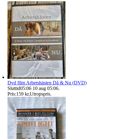
Dvd film Arbetshästen Då & Nu (DVD)
Sluttid
05:06
10 aug 05:06
.
Pris:
159 kr
,
Utropspris
.