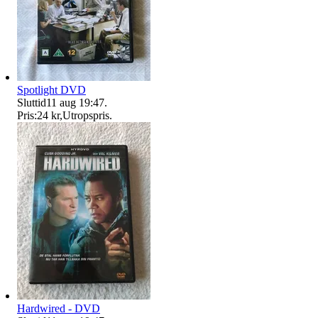
Spotlight DVD
Sluttid
11 aug 19:47
.
Pris:
24 kr
,
Utropspris
.
Hardwired - DVD