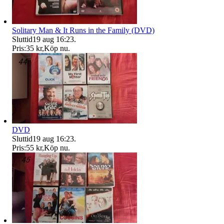
Solitary Man & It Runs in the Family (DVD)
Sluttid
19 aug 16:23
.
Pris:
35 kr
,
Köp nu
.
DVD
Sluttid
19 aug 16:23
.
Pris:
55 kr
,
Köp nu
.