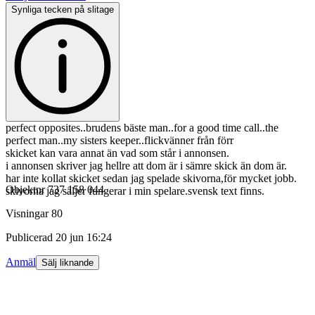
Synliga tecken på slitage
perfect opposites..brudens bäste man..for a good time call..the
perfect man..my sisters keeper..flickvänner från förr
skicket kan vara annat än vad som står i annonsen.
i annonsen skriver jag hellre att dom är i sämre skick än dom är.
har inte kollat skicket sedan jag spelade skivorna,för mycket jobb.
Objektnr
737 158 044
skivorna jag säljer fungerar i min spelare.svensk text finns.
Visningar
80
Publicerad
20 jun 16:24
Anmäl
Sälj liknande