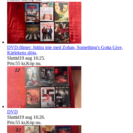
DVD-filmer: Jiddra inte med Zohan, Something's Gotta Give,
Kärlekens slöja,
Sluttid
19 aug 16:25
.
Pris:
55 kr
,
Köp nu
.
DVD
Sluttid
19 aug 16:26
.
Pris:
55 kr
,
Köp nu
.