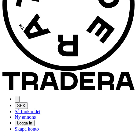
SEK
Så funkar det
Ny annons
Logga in
Skapa konto