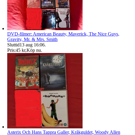
DVD-filmer: American Beauty, Maverick, The Nice Guys,
Gravity, Mr. & Mrs. Smith
Sluttid
13 aug 16:06
.
Pris:
45 kr
,
Köp nu
.
Asterix Och Hans Tappra Galler, Kråkguldet, Woody Allen