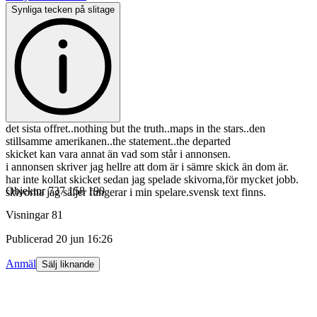
Synliga tecken på slitage
det sista offret..nothing but the truth..maps in the stars..den
stillsamme amerikanen..the statement..the departed
skicket kan vara annat än vad som står i annonsen.
i annonsen skriver jag hellre att dom är i sämre skick än dom är.
har inte kollat skicket sedan jag spelade skivorna,för mycket jobb.
Objektnr
737 158 190
skivorna jag säljer fungerar i min spelare.svensk text finns.
Visningar
81
Publicerad
20 jun 16:26
Anmäl
Sälj liknande