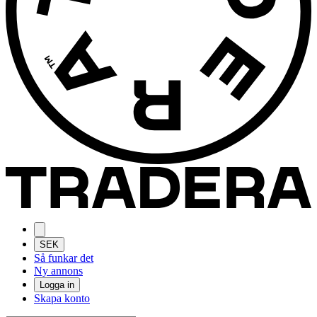
SEK
Så funkar det
Ny annons
Logga in
Skapa konto