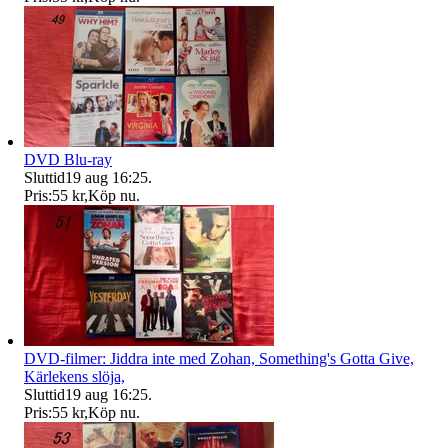
DVD Blu-ray
Sluttid
19 aug 16:25
.
Pris:
55 kr
,
Köp nu
.
DVD-filmer: Jiddra inte med Zohan, Something's Gotta Give,
Kärlekens slöja,
Sluttid
19 aug 16:25
.
Pris:
55 kr
,
Köp nu
.