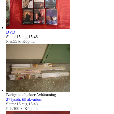
DVD
Sluttid
15 aug 15:46
.
Pris:
55 kr
,
Köp nu
.
Badge på objektet:
Avhämtning
27 lysrör. till akvarium
Sluttid
15 aug 15:48
.
Pris:
100 kr
,
Köp nu
.