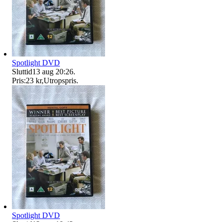
Spotlight DVD
Sluttid
13 aug 20:26
.
Pris:
23 kr
,
Utropspris
.
Spotlight DVD