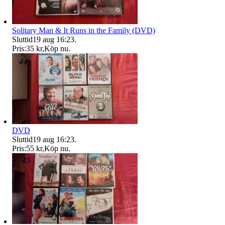
Solitary Man & It Runs in the Family (DVD)
Sluttid
19 aug 16:23
.
Pris:
35 kr
,
Köp nu
.
DVD
Sluttid
19 aug 16:23
.
Pris:
55 kr
,
Köp nu
.