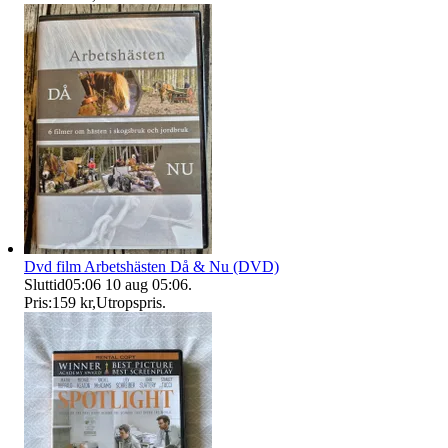
Dvd film Arbetshästen Då & Nu (DVD)
Sluttid
05:06
10 aug 05:06
.
Pris:
159 kr
,
Utropspris
.