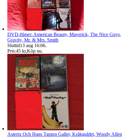
DVD-filmer: American Beauty, Maverick, The Nice Guys,
Gravity, Mr. & Mrs. Smith
Sluttid
13 aug 16:06
.
Pris:
45 kr
,
Köp nu
.
Asterix Och Hans Tappra Galler, Kråkguldet, Woody Allen