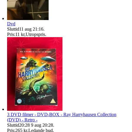
Dvd
Sluttid
11 aug 21:16
.
Pris:
11 kr
,
Utropspris
.
3 DVD filmer - DVD-BOX - Ray Harryhausen Collection
(DVD) - Retro -
Sluttid
20:28
9 aug 20:28
.
Pris:
265 kr
,
Ledande bud
.