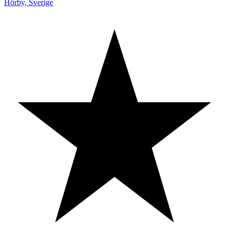
Hörby
,
Sverige