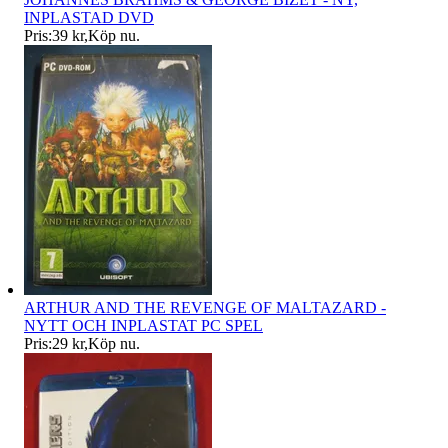
INPLASTAD DVD
Pris:
39 kr
,
Köp nu
.
ARTHUR AND THE REVENGE OF MALTAZARD -
NYTT OCH INPLASTAT PC SPEL
Pris:
29 kr
,
Köp nu
.