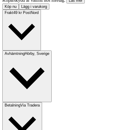
Köparskydd är valfritt hos företag.
Läs mer
Köp nu
Lägg i varukorg
Frakt
49 kr PostNord
Avhämtning
Hörby, Sverige
Betalning
Via Tradera