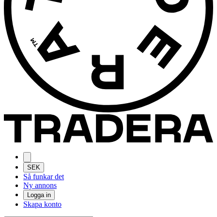
SEK
Så funkar det
Ny annons
Logga in
Skapa konto