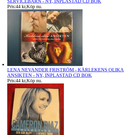
SERVICEBARN - NY, INPLASTAD CD BOK
Pris:
44 kr
,
Köp nu
.
LENA NEVANDER FRISTRÖM - KÄRLEKENS OLIKA
ANSIKTEN - NY, INPLASTAD CD BOK
Pris:
44 kr
,
Köp nu
.