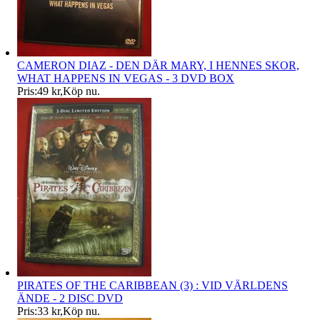
CAMERON DIAZ - DEN DÄR MARY, I HENNES SKOR,
WHAT HAPPENS IN VEGAS - 3 DVD BOX
Pris:
49 kr
,
Köp nu
.
PIRATES OF THE CARIBBEAN (3) : VID VÄRLDENS
ÄNDE - 2 DISC DVD
Pris:
33 kr
,
Köp nu
.