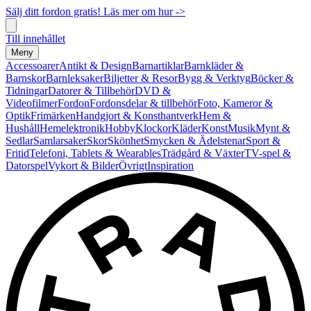
Sälj ditt fordon gratis! Läs mer om hur ->
Till innehållet
Meny
Accessoarer
Antikt & Design
Barnartiklar
Barnkläder &
Barnskor
Barnleksaker
Biljetter & Resor
Bygg & Verktyg
Böcker &
Tidningar
Datorer & Tillbehör
DVD &
Videofilmer
Fordon
Fordonsdelar & tillbehör
Foto, Kameror &
Optik
Frimärken
Handgjort & Konsthantverk
Hem &
Hushåll
Hemelektronik
Hobby
Klockor
Kläder
Konst
Musik
Mynt &
Sedlar
Samlarsaker
Skor
Skönhet
Smycken & Ädelstenar
Sport &
Fritid
Telefoni, Tablets & Wearables
Trädgård & Växter
TV-spel &
Datorspel
Vykort & Bilder
Övrigt
Inspiration