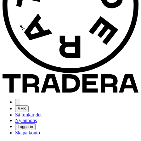
SEK
Så funkar det
Ny annons
Logga in
Skapa konto