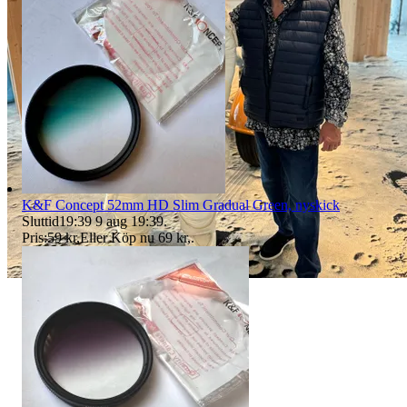
K&F Concept 52mm HD Slim Gradual Green, nyskick
Sluttid
19:39
9 aug 19:39
.
Pris:
59 kr
,
Eller Köp nu
69 kr
,
.