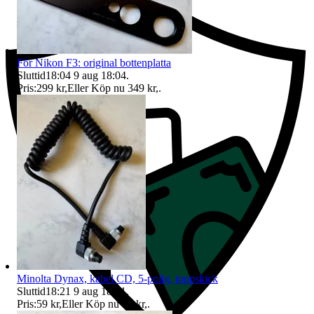
För Nikon F3: original bottenplatta
Sluttid
18:04
9 aug 18:04
.
Pris:
299 kr
,
Eller Köp nu
349 kr
,
.
Minolta Dynax, kabel CD, 5-polig, toppskick
Sluttid
18:21
9 aug 18:21
.
Pris:
59 kr
,
Eller Köp nu
79 kr
,
.