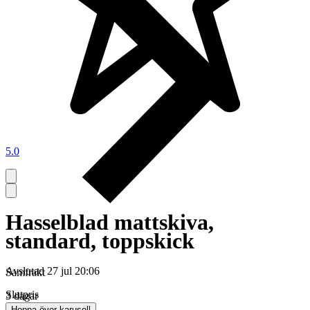
5.0
Hasselblad mattskiva,
standard, toppskick
Avslutad
27 jul 20:06
Samfrakt
Slutpris
3 dagar
Hoppa över karusell