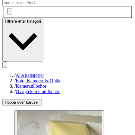
Filtrera efter kategori
/
Alla kategorier
/
Foto, Kameror & Optik
/
Kameratillbehör
/
Övriga kameratillbehör
Hoppa över karusell