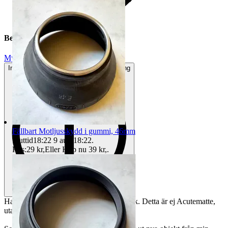
Beskrivning
Mycket gott skick
Inga eller minimala tecken på användning
Fällbart Motljusskydd i gummi, 46mm
Sluttid
18:22
9 aug 18:22
.
Pris:
29 kr
,
Eller Köp nu
39 kr
,
.
Hasselblad mattskiva, standard, toppskick. Detta är ej Acutematte,
utan den tidigare.