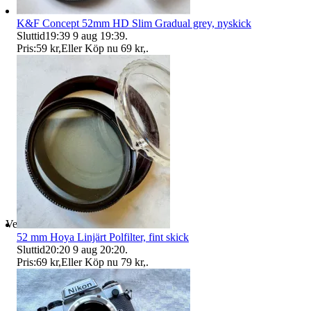
K&F Concept 52mm HD Slim Gradual grey, nyskick
Sluttid
19:39
9 aug 19:39
.
Pris:
59 kr
,
Eller Köp nu
69 kr
,
.
Verifierad
52 mm Hoya Linjärt Polfilter, fint skick
Sluttid
20:20
9 aug 20:20
.
Pris:
69 kr
,
Eller Köp nu
79 kr
,
.