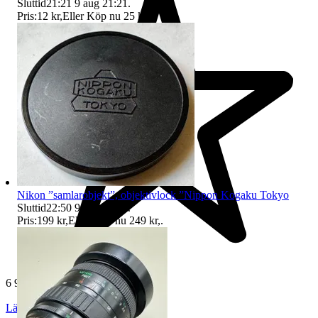
Sluttid
21:21
9 aug 21:21
.
Pris:
12 kr
,
Eller Köp nu
25 kr
,
.
Nikon ”samlarobjekt”, objektivlock ”Nippon Kogaku Tokyo
Sluttid
22:50
9 aug 22:50
.
Pris:
199 kr
,
Eller Köp nu
249 kr
,
.
6 981 omdömen
Läs omdömen
Följ