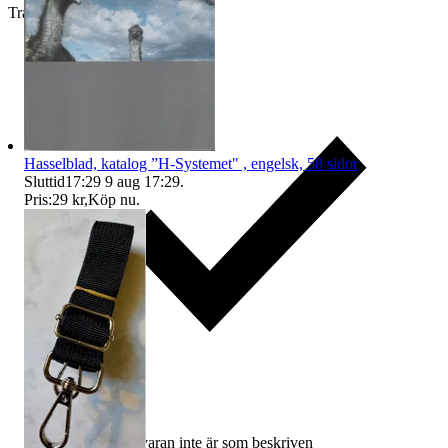
Traderas köparskydd
Hasselblad, katalog ”H-Systemet" , engelsk, 58 sidor
Sluttid
17:29
9 aug 17:29
.
Pris:
29 kr
,
Köp nu
.
Ersättning om varan inte är som beskriven