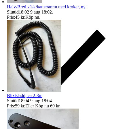
Halv-Bred väsk/kamerarem med krokar, ny
Sluttid
18:02
9 aug 18:02
.
Pris:
45 kr
,
Köp nu
.
Blixtsladd, ca 2-3m
Sluttid
18:04
9 aug 18:04
.
Pris:
59 kr
,
Eller Köp nu
69 kr
,
.
Ersättning om du inte får din vara