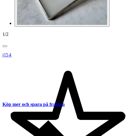
1
/
2
jl54
Köp mer och spara på frakten