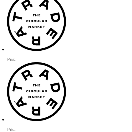
Pris:
.
Pris:
.