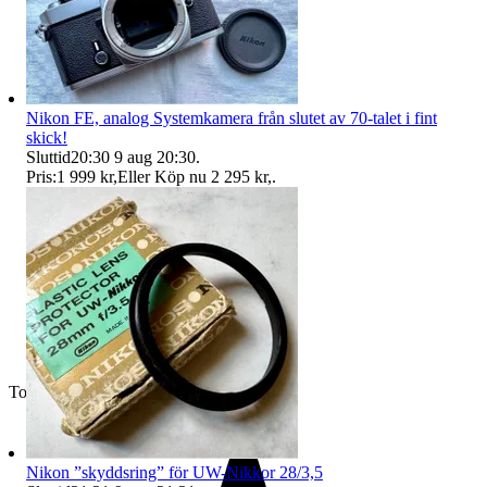
Nikon FE, analog Systemkamera från slutet av 70-talet i fint
skick!
Sluttid
20:30
9 aug 20:30
.
Pris:
1 999 kr
,
Eller Köp nu
2 295 kr
,
.
Toppsäljare
Nikon ”skyddsring” för UW-Nikkor 28/3,5