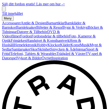
Sälj ditt fordon gratis! Läs mer om hur ->
Till innehållet
Meny
Accessoarer
Antikt & Design
Barnartiklar
Barnkläder &
Barnskor
Barnleksaker
Biljetter & Resor
Bygg & Verktyg
Böcker &
Tidningar
Datorer & Tillbehör
DVD &
Videofilmer
Fordon
Fordonsdelar & tillbehör
Foto, Kameror &
Optik
Frimärken
Handgjort & Konsthantverk
Hem &
Hushåll
Hemelektronik
Hobby
Klockor
Kläder
Konst
Musik
Mynt &
Sedlar
Samlarsaker
Skor
Skönhet
Smycken & Ädelstenar
Sport &
Fritid
Telefoni, Tablets & Wearables
Trädgård & Växter
TV-spel &
Datorspel
Vykort & Bilder
Övrigt
Inspiration