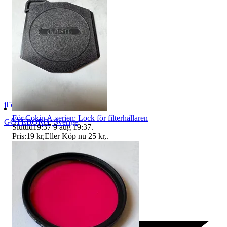
jl54
För Cokin A-serien: Lock för filterhållaren
GÖTEBORG
,
Sverige
Sluttid
19:37
9 aug 19:37
.
Pris:
19 kr
,
Eller Köp nu
25 kr
,
.