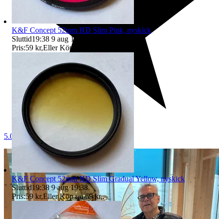
K&F Concept 52mm HD Slim Pink, nyskick
Sluttid
19:38
9 aug 19:38
.
Pris:
59 kr
,
Eller Köp nu
69 kr
,
.
5.0
K&F Concept 52mm HD Slim Gradual Yellow, nyskick
Sluttid
19:38
9 aug 19:38
.
Pris:
59 kr
,
Eller Köp nu
69 kr
,
.