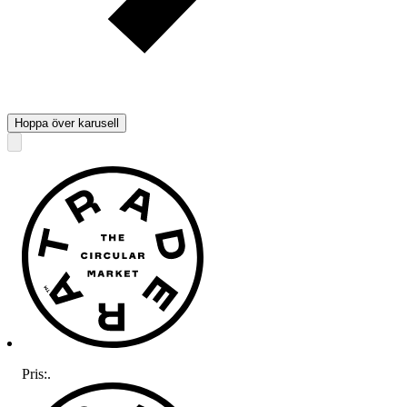
Hoppa över karusell
Pris:
.