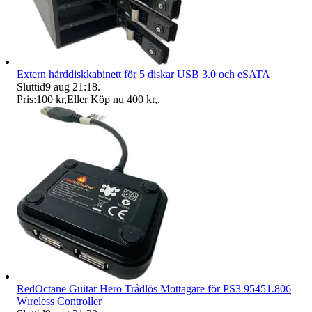
Extern hårddiskkabinett för 5 diskar USB 3.0 och eSATA
Sluttid
9 aug 21:18
.
Pris:
100 kr
,
Eller Köp nu
400 kr
,
.
RedOctane Guitar Hero Trådlös Mottagare för PS3 95451.806
Wıreless Controller