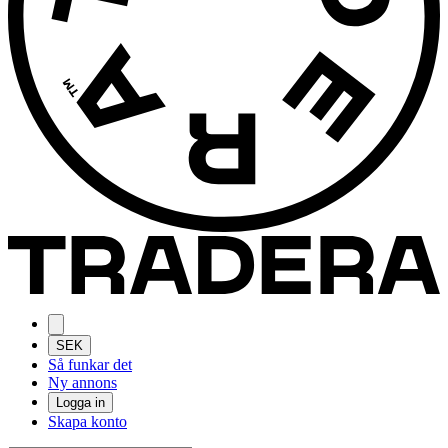
SEK
Så funkar det
Ny annons
Logga in
Skapa konto