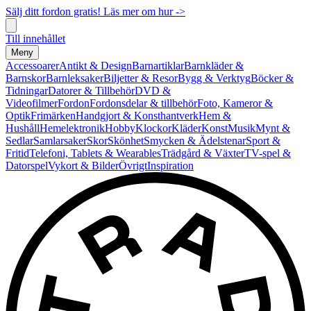
Sälj ditt fordon gratis! Läs mer om hur ->
Till innehållet
Meny
Accessoarer
Antikt & Design
Barnartiklar
Barnkläder &
Barnskor
Barnleksaker
Biljetter & Resor
Bygg & Verktyg
Böcker &
Tidningar
Datorer & Tillbehör
DVD &
Videofilmer
Fordon
Fordonsdelar & tillbehör
Foto, Kameror &
Optik
Frimärken
Handgjort & Konsthantverk
Hem &
Hushåll
Hemelektronik
Hobby
Klockor
Kläder
Konst
Musik
Mynt &
Sedlar
Samlarsaker
Skor
Skönhet
Smycken & Ädelstenar
Sport &
Fritid
Telefoni, Tablets & Wearables
Trädgård & Växter
TV-spel &
Datorspel
Vykort & Bilder
Övrigt
Inspiration