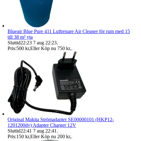
Blueair Blue Pure 411 Luftrenare Air Cleaner för rum med 15
till 38 m² yta
Sluttid
22:23
7 aug 22:23
.
Pris:
500 kr
,
Eller Köp nu
750 kr
,
.
Original Makita Strömadapter SE00000101 (HKP12-
1201200dv) Adapter Charger 12V
Sluttid
22:41
7 aug 22:41
.
Pris:
150 kr
,
Eller Köp nu
200 kr
,
.