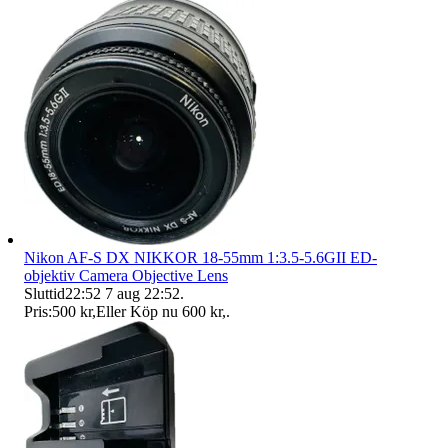
Nikon AF-S DX NIKKOR 18-55mm 1:3.5-5.6GII ED-
objektiv Camera Objective Lens
Sluttid
22:52
7 aug 22:52
.
Pris:
500 kr
,
Eller Köp nu
600 kr
,
.