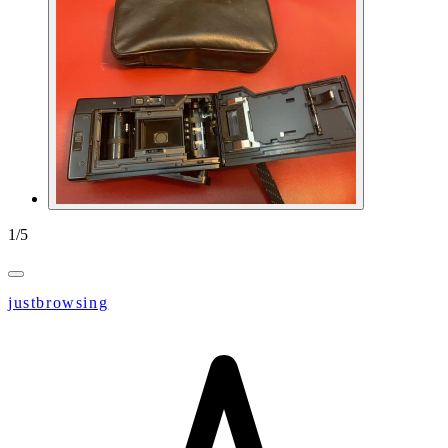
1
/
5
justbrowsing