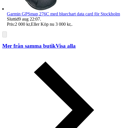
Garmin GPSmap 276C med bluechart data card för Stockholm
Sluttid
9 aug 22:07
.
Pris:
2 000 kr
,
Eller Köp nu
3 000 kr
,
.
Mer från samma butik
Visa alla