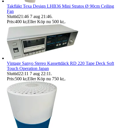
Takfläkt Texa Design LHB36 Mini Stratos Ø 90cm Ceiling
Fan
Sluttid
21:46
7 aug 21:46
.
Pris:
400 kr
,
Eller Köp nu
500 kr
,
.
Vintage Sanyo Stereo Kassettdäck RD 220 Tape Deck Soft
Touch Operation Japan
Sluttid
22:11
7 aug 22:11
.
Pris:
500 kr
,
Eller Köp nu
750 kr
,
.