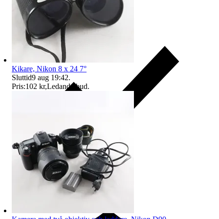
Kikare, Nikon 8 x 24 7°
Sluttid
9 aug 19:42
.
Pris:
102 kr
,
Ledande bud
.
Ersättning om du inte får din vara