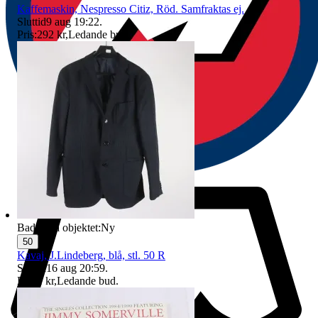
Kaffemaskin, Nespresso Citiz, Röd. Samfraktas ej.
Sluttid
9 aug 19:22
.
Pris:
292 kr
,
Ledande bud
.
Badge på objektet:
Ny
50
Kavaj, J.Lindeberg, blå, stl. 50 R
Sluttid
16 aug 20:59
.
Pris:
1 kr
,
Ledande bud
.