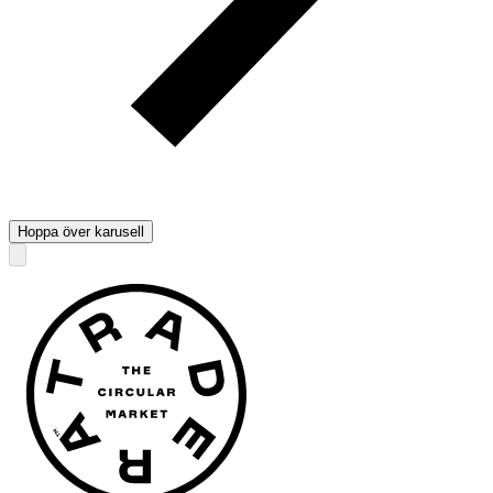
Hoppa över karusell