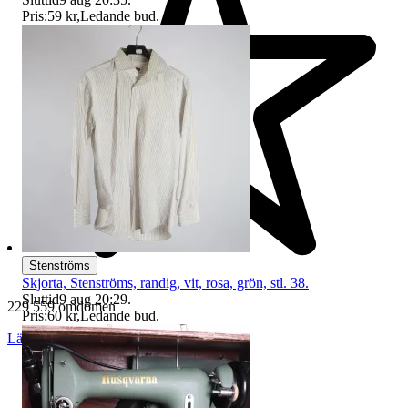
Pris:
59 kr
,
Ledande bud
.
Stenströms
Skjorta, Stenströms, randig, vit, rosa, grön, stl. 38.
Sluttid
9 aug 20:29
.
229 559 omdömen
Pris:
60 kr
,
Ledande bud
.
Läs omdömen
Följ