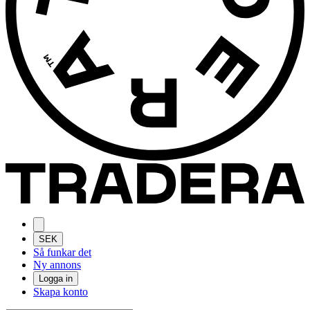
SEK
Så funkar det
Ny annons
Logga in
Skapa konto