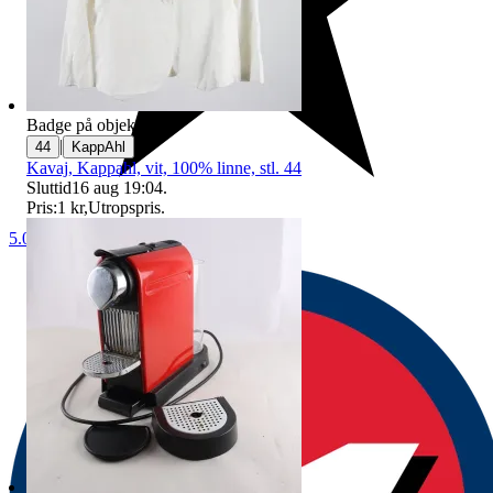
Badge på objektet:
Ny
|
44
KappAhl
Kavaj, Kappahl, vit, 100% linne, stl. 44
Sluttid
16 aug 19:04
.
Pris:
1 kr
,
Utropspris
.
5.0