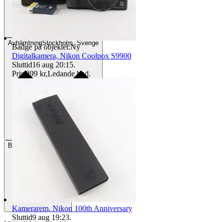
Avhämtning
Stockholm, Sverige
Badge på objektet:
Ny
Digitalkamera, Nikon Coolpox S9900
Sluttid
16 aug 20:15
.
Pris:
399 kr
,
Ledande bud
.
Betalning
Via Tradera
Kamerarem, Nikon 100th Anniversary
Sluttid
9 aug 19:23
.