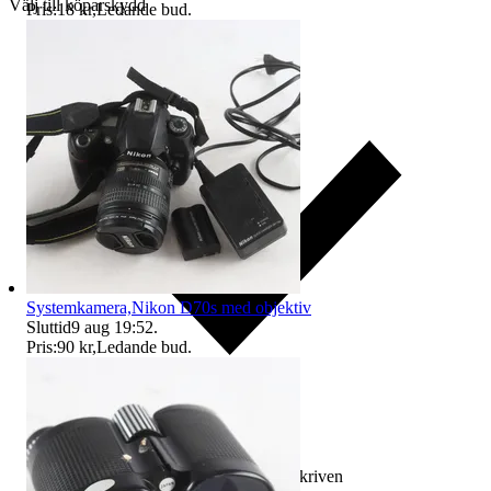
Välj till köparskydd
Pris:
18 kr
,
Ledande bud
.
Systemkamera,Nikon D70s med objektiv
Sluttid
9 aug 19:52
.
Pris:
90 kr
,
Ledande bud
.
Ersättning om varan inte är som beskriven