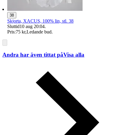
38
Skjorta, XACUS, 100% lin, stl. 38
Sluttid
10 aug 20:04
.
Pris:
75 kr
,
Ledande bud
.
Andra har även tittat på
Visa alla