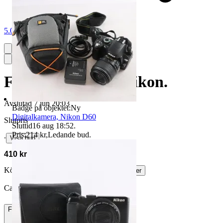
5.0
Förstoringslupp, Nikon.
Avslutad
7 jun 20:03
Badge på objektet:
Ny
Digitalkamera, Nikon D60
Slutpris
Sluttid
16 aug 18:52
.
Pris:
214 kr
,
Ledande bud
.
∙
Visa bud
410 kr
Köparskydd är valfritt hos företag.
Läs mer
Carabid vann auktionen
Frakt
84 kr DSV