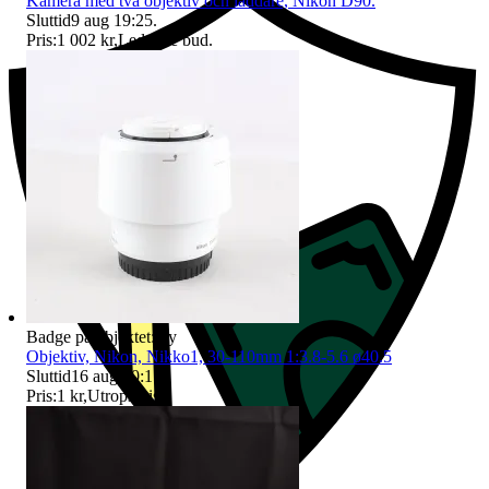
Kamera med två objektiv och laddare, Nikon D90.
Sluttid
9 aug 19:25
.
Pris:
1 002 kr
,
Ledande bud
.
Badge på objektet:
Ny
Objektiv, Nikon, Nikko1, 30-110mm 1:3.8-5.6 ø40.5
Sluttid
16 aug 20:15
.
Pris:
1 kr
,
Utropspris
.