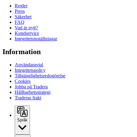
Regler
Press
Säkerhet
FAQ
Vad är nytt?
Kundservice
Integritetsinställningar
Information
Användaravtal
Integritetspolicy
Tillgänglighetsredogörelse
Cookies
Jobba på Tradera
Hållbarhetsstrategi
Traderas frakt
Språk