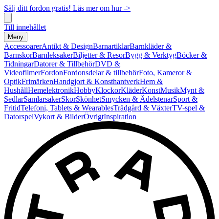
Sälj ditt fordon gratis! Läs mer om hur ->
Till innehållet
Meny
Accessoarer
Antikt & Design
Barnartiklar
Barnkläder &
Barnskor
Barnleksaker
Biljetter & Resor
Bygg & Verktyg
Böcker &
Tidningar
Datorer & Tillbehör
DVD &
Videofilmer
Fordon
Fordonsdelar & tillbehör
Foto, Kameror &
Optik
Frimärken
Handgjort & Konsthantverk
Hem &
Hushåll
Hemelektronik
Hobby
Klockor
Kläder
Konst
Musik
Mynt &
Sedlar
Samlarsaker
Skor
Skönhet
Smycken & Ädelstenar
Sport &
Fritid
Telefoni, Tablets & Wearables
Trädgård & Växter
TV-spel &
Datorspel
Vykort & Bilder
Övrigt
Inspiration