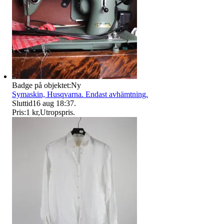
Badge på objektet:
Ny
Symaskin, Husqvarna. Endast avhämtning.
Sluttid
16 aug 18:37
.
Pris:
1 kr
,
Utropspris
.