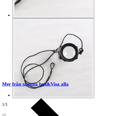
Mer från samma butik
Visa alla
1
/
3