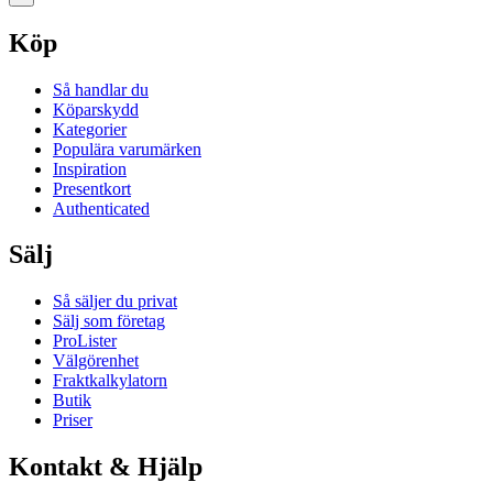
Köp
Så handlar du
Köparskydd
Kategorier
Populära varumärken
Inspiration
Presentkort
Authenticated
Sälj
Så säljer du privat
Sälj som företag
ProLister
Välgörenhet
Fraktkalkylatorn
Butik
Priser
Kontakt & Hjälp