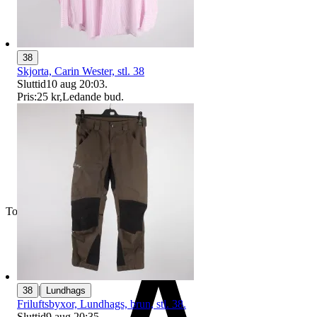
38
Skjorta, Carin Wester, stl. 38
Sluttid
10 aug 20:03
.
Pris:
25 kr
,
Ledande bud
.
Toppsäljare
|
38
Lundhags
Friluftsbyxor, Lundhags, brun, stl. 38.
Sluttid
9 aug 20:35
.