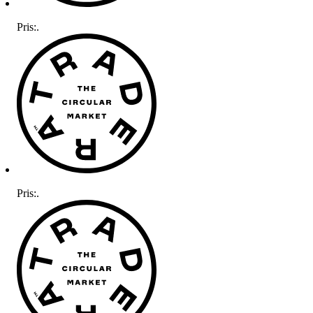
Pris:
.
Pris:
.