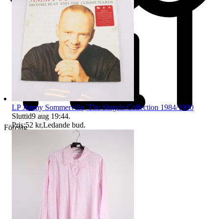
LP Jimmy Sommerville, The Singels Collection 1984/1990
Sluttid
9 aug 19:44
.
Pris:
52 kr
,
Ledande bud
.
Företag