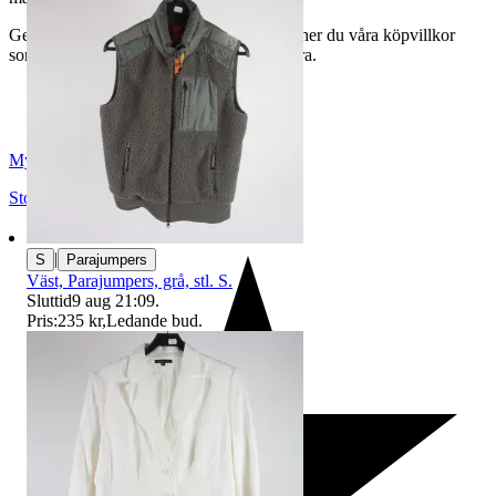
Genom att buda på våra annonser godkänner du våra köpvillkor
som du hittar på vår infosida här på Tradera.
Myrorna
Stockholm
,
Sverige
|
S
Parajumpers
Väst, Parajumpers, grå, stl. S.
Sluttid
9 aug 21:09
.
Pris:
235 kr
,
Ledande bud
.