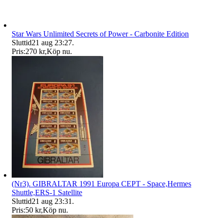
Star Wars Unlimited Secrets of Power - Carbonite Edition
Sluttid
21 aug 23:27
.
Pris:
270 kr
,
Köp nu
.
(Nr3). GIBRALTAR 1991 Europa CEPT - Space,Hermes
Shuttle,ERS-1 Satellite
Sluttid
21 aug 23:31
.
Pris:
50 kr
,
Köp nu
.