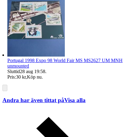
Portugal 1998 Expo 98 World Fair MS MS2627 UM MNH
unmounted
Sluttid
28 aug 19:58
.
Pris:
30 kr
,
Köp nu
.
Andra har även tittat på
Visa alla