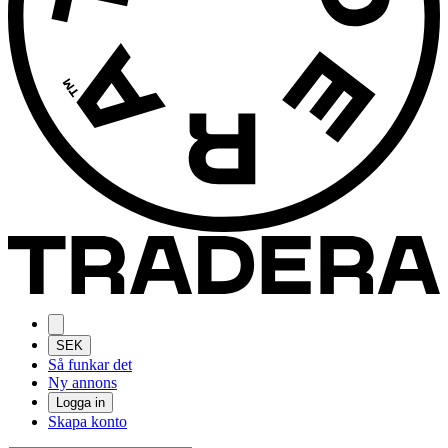
SEK
Så funkar det
Ny annons
Logga in
Skapa konto