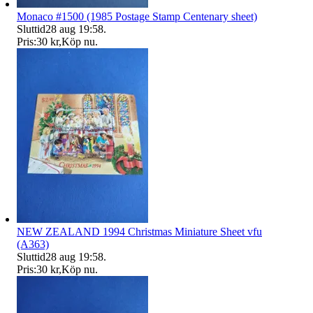
Monaco #1500 (1985 Postage Stamp Centenary sheet)
Sluttid
28 aug 19:58
.
Pris:
30 kr
,
Köp nu
.
NEW ZEALAND 1994 Christmas Miniature Sheet vfu
(A363)
Sluttid
28 aug 19:58
.
Pris:
30 kr
,
Köp nu
.