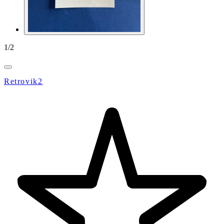
1
/
2
Retrovik2