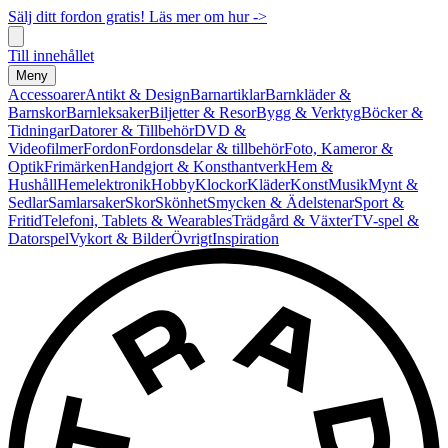
Sälj ditt fordon gratis! Läs mer om hur ->
Till innehållet
Meny
Accessoarer
Antikt & Design
Barnartiklar
Barnkläder &
Barnskor
Barnleksaker
Biljetter & Resor
Bygg & Verktyg
Böcker &
Tidningar
Datorer & Tillbehör
DVD &
Videofilmer
Fordon
Fordonsdelar & tillbehör
Foto, Kameror &
Optik
Frimärken
Handgjort & Konsthantverk
Hem &
Hushåll
Hemelektronik
Hobby
Klockor
Kläder
Konst
Musik
Mynt &
Sedlar
Samlarsaker
Skor
Skönhet
Smycken & Ädelstenar
Sport &
Fritid
Telefoni, Tablets & Wearables
Trädgård & Växter
TV-spel &
Datorspel
Vykort & Bilder
Övrigt
Inspiration