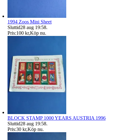
1994 Zoos Mini Sheet
Sluttid
28 aug 19:58
.
Pris:
100 kr
,
Köp nu
.
BLOCK STAMP 1000 YEARS AUSTRIA 1996
Sluttid
28 aug 19:58
.
Pris:
30 kr
,
Köp nu
.