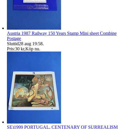
Austria 1987 Railway 150 Years Stamp Mini sheet Combine
Postage
Sluttid
28 aug 19:58
.
Pris:
30 kr
,
Köp nu
.
SE)1999 PORTUGAL, CENTENARY OF SURREALISM