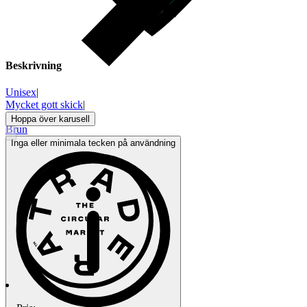
Beskrivning
Unisex
|
Mycket gott skick
|
Ray-Ban
|
Hoppa över karusell
Brun
Inga eller minimala tecken på användning