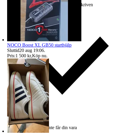
Ersättning om varan inte är som beskriven
NOCO Boost XL GB50 starthjälp
Sluttid
20 aug 19:06
.
Pris:
1 500 kr
,
Köp nu
.
Ersättning om du inte får din vara