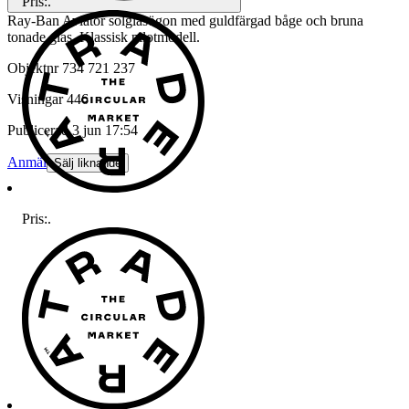
Pris:
.
Ray-Ban Aviator solglasögon med guldfärgad båge och bruna
tonade glas. Klassisk pilotmodell.
Objektnr
734 721 237
Visningar
446
Publicerad
3 jun 17:54
Anmäl
Sälj liknande
Pris:
.