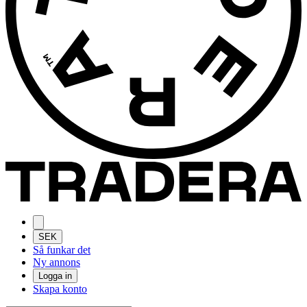
SEK
Så funkar det
Ny annons
Logga in
Skapa konto