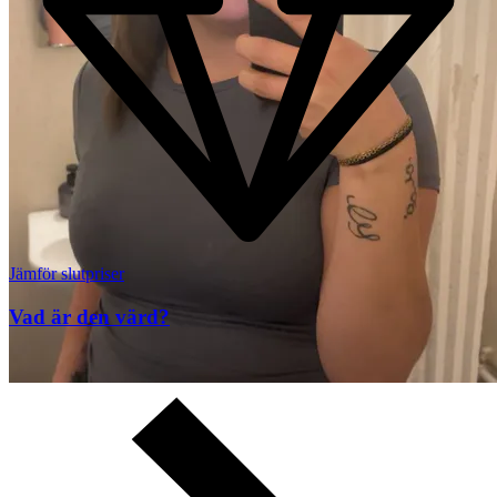
Jämför slutpriser
Vad är den värd?