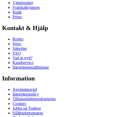
Välgörenhet
Fraktkalkylatorn
Butik
Priser
Kontakt & Hjälp
Regler
Press
Säkerhet
FAQ
Vad är nytt?
Kundservice
Integritetsinställningar
Information
Användaravtal
Integritetspolicy
Tillgänglighetsredogörelse
Cookies
Jobba på Tradera
Hållbarhetsstrategi