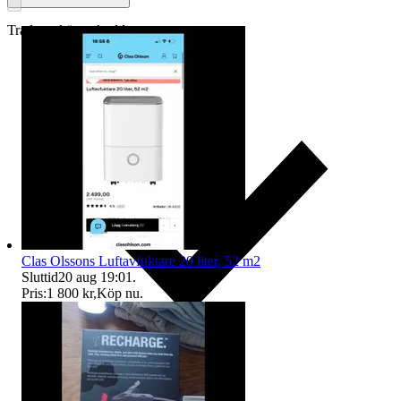
Traderas köparskydd
Clas Olssons Luftavfuktare 20 liter, 52 m2
Sluttid
20 aug 19:01
.
Pris:
1 800 kr
,
Köp nu
.