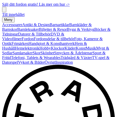
Sälj ditt fordon gratis! Läs mer om hur ->
Till innehållet
Meny
Accessoarer
Antikt & Design
Barnartiklar
Barnkläder &
Barnskor
Barnleksaker
Biljetter & Resor
Bygg & Verktyg
Böcker &
Tidningar
Datorer & Tillbehör
DVD &
Videofilmer
Fordon
Fordonsdelar & tillbehör
Foto, Kameror &
Optik
Frimärken
Handgjort & Konsthantverk
Hem &
Hushåll
Hemelektronik
Hobby
Klockor
Kläder
Konst
Musik
Mynt &
Sedlar
Samlarsaker
Skor
Skönhet
Smycken & Ädelstenar
Sport &
Fritid
Telefoni, Tablets & Wearables
Trädgård & Växter
TV-spel &
Datorspel
Vykort & Bilder
Övrigt
Inspiration