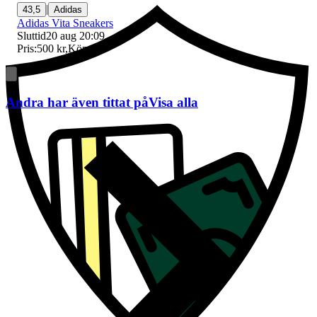
|
43,5
Adidas
Adidas Vita Sneakers
Sluttid
20 aug 20:09
.
Pris:
500 kr
,
Köp nu
.
Andra har även tittat på
Visa alla