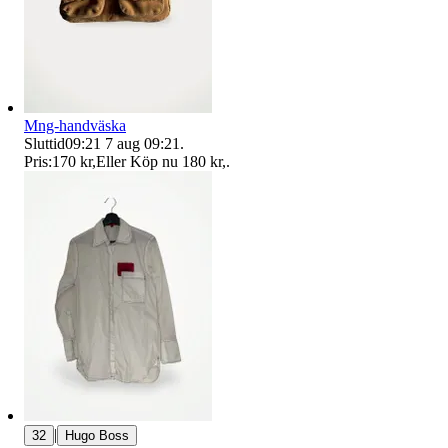
Mng-handväska
Sluttid
09:21
7 aug 09:21
.
Pris:
170 kr
,
Eller Köp nu
180 kr
,
.
|
32
Hugo Boss