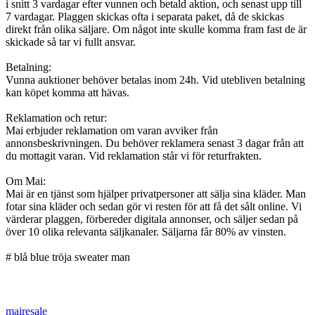
i snitt 3 vardagar efter vunnen och betald aktion, och senast upp till
7 vardagar. Plaggen skickas ofta i separata paket, då de skickas
direkt från olika säljare. Om något inte skulle komma fram fast de är
skickade så tar vi fullt ansvar.
Betalning:
Vunna auktioner behöver betalas inom 24h. Vid utebliven betalning
kan köpet komma att hävas.
Reklamation och retur:
Mai erbjuder reklamation om varan avviker från
annonsbeskrivningen. Du behöver reklamera senast 3 dagar från att
du mottagit varan. Vid reklamation står vi för returfrakten.
Om Mai:
Mai är en tjänst som hjälper privatpersoner att sälja sina kläder. Man
fotar sina kläder och sedan gör vi resten för att få det sålt online. Vi
värderar plaggen, förbereder digitala annonser, och säljer sedan på
över 10 olika relevanta säljkanaler. Säljarna får 80% av vinsten.
# blå blue tröja sweater man
mairesale