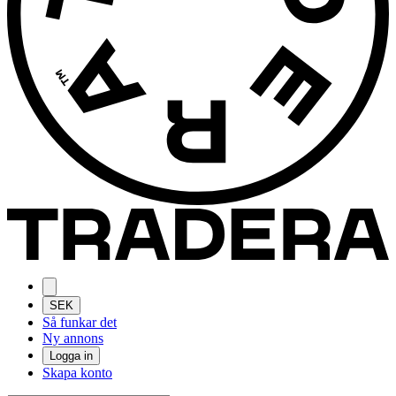
SEK
Så funkar det
Ny annons
Logga in
Skapa konto