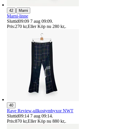
|
42
Marni
Marni-linne
Sluttid
09:09
7 aug 09:09
.
Pris:
270 kr
,
Eller Köp nu
280 kr
,
.
40
Rave Review-ullkostymbyxor NWT
Sluttid
09:14
7 aug 09:14
.
Pris:
870 kr
,
Eller Köp nu
880 kr
,
.