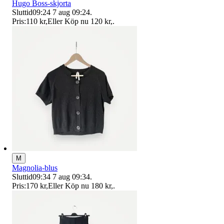
Hugo Boss-skjorta
Sluttid
09:24
7 aug 09:24
.
Pris:
110 kr
,
Eller Köp nu
120 kr
,
.
M
Magnolia-blus
Sluttid
09:34
7 aug 09:34
.
Pris:
170 kr
,
Eller Köp nu
180 kr
,
.