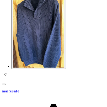
1
/
7
mairesale