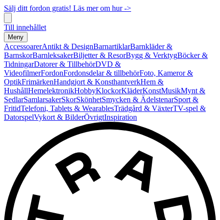
Sälj ditt fordon gratis! Läs mer om hur ->
Till innehållet
Meny
Accessoarer
Antikt & Design
Barnartiklar
Barnkläder &
Barnskor
Barnleksaker
Biljetter & Resor
Bygg & Verktyg
Böcker &
Tidningar
Datorer & Tillbehör
DVD &
Videofilmer
Fordon
Fordonsdelar & tillbehör
Foto, Kameror &
Optik
Frimärken
Handgjort & Konsthantverk
Hem &
Hushåll
Hemelektronik
Hobby
Klockor
Kläder
Konst
Musik
Mynt &
Sedlar
Samlarsaker
Skor
Skönhet
Smycken & Ädelstenar
Sport &
Fritid
Telefoni, Tablets & Wearables
Trädgård & Växter
TV-spel &
Datorspel
Vykort & Bilder
Övrigt
Inspiration