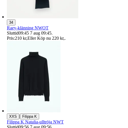
34
Raey-klänning NWOT
Sluttid
09:45
7 aug 09:45
.
Pris:
210 kr
,
Eller Köp nu
220 kr
,
.
|
XXS
Filippa K
Filippa K Natalia-ulltröja NWT
Sluttid
09:56
7 aug 09:56
.