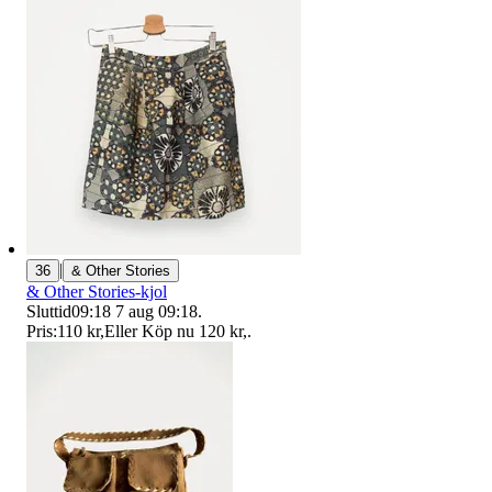
|
36
& Other Stories
& Other Stories-kjol
Sluttid
09:18
7 aug 09:18
.
Pris:
110 kr
,
Eller Köp nu
120 kr
,
.