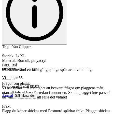
Tröja från Clipper.
Storlek: L/ XL
Material: Bomull, polyacryl
Färg: Blå
Objektnr
730 435 844
Skick: Använd ett fåtal gånger, inga spår av användning.
Visningar
55
-------
Frågor om plagg:
Publicerad
7 maj 00:03
Vi har tyvärr inte möjlighet att besvara frågor om plaggens mått,
utan all info vi har står redan i annonsen. Skulle plagget inte passa är
Anmäl
Sälj liknande
du varmt välkommen att sälja det vidare!
Frakt:
Plagg du köper skickas med Postnord spårbar frakt. Plagget skickas