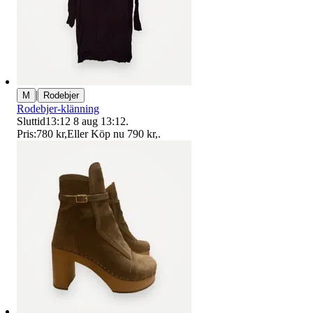
|
M
Rodebjer
Rodebjer-klänning
Sluttid
13:12
8 aug 13:12
.
Pris:
780 kr
,
Eller Köp nu
790 kr
,
.