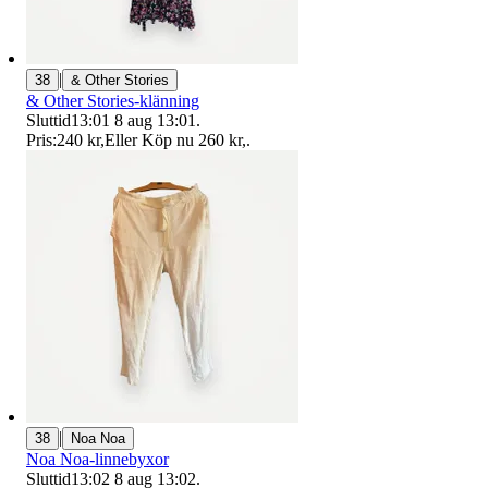
|
38
& Other Stories
& Other Stories-klänning
Sluttid
13:01
8 aug 13:01
.
Pris:
240 kr
,
Eller Köp nu
260 kr
,
.
|
38
Noa Noa
Noa Noa-linnebyxor
Sluttid
13:02
8 aug 13:02
.