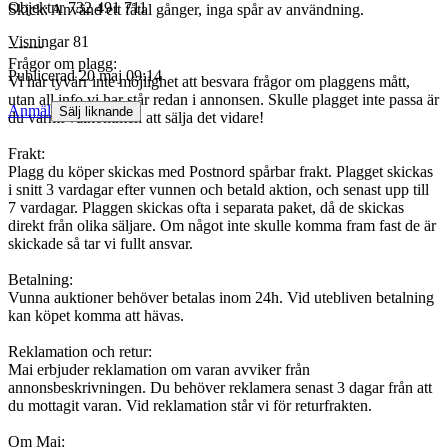
Objektnr
732 491 711
Skick: Använd ett fåtal gånger, inga spår av användning.
Visningar
81
-------
Frågor om plagg:
Publicerad
20 maj 09:14
Vi har tyvärr inte möjlighet att besvara frågor om plaggens mått,
utan all info vi har står redan i annonsen. Skulle plagget inte passa är
Anmäl
Sälj liknande
du varmt välkommen att sälja det vidare!
Frakt:
Plagg du köper skickas med Postnord spårbar frakt. Plagget skickas
i snitt 3 vardagar efter vunnen och betald aktion, och senast upp till
7 vardagar. Plaggen skickas ofta i separata paket, då de skickas
direkt från olika säljare. Om något inte skulle komma fram fast de är
skickade så tar vi fullt ansvar.
Betalning:
Vunna auktioner behöver betalas inom 24h. Vid utebliven betalning
kan köpet komma att hävas.
Reklamation och retur:
Mai erbjuder reklamation om varan avviker från
annonsbeskrivningen. Du behöver reklamera senast 3 dagar från att
du mottagit varan. Vid reklamation står vi för returfrakten.
Om Mai: