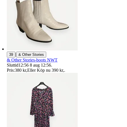
|
39
& Other Stories
& Other Stories-boots NWT
Sluttid
12:56
8 aug 12:56
.
Pris:
380 kr
,
Eller Köp nu
390 kr
,
.