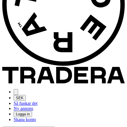
SEK
Så funkar det
Ny annons
Logga in
Skapa konto