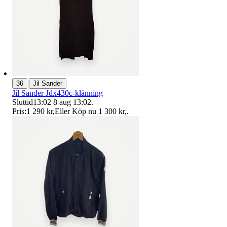
|
36
Jil Sander
Jil Sander Jdx430c-klänning
Sluttid
13:02
8 aug 13:02
.
Pris:
1 290 kr
,
Eller Köp nu
1 300 kr
,
.