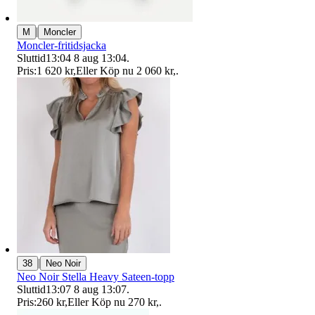
|
M
Moncler
Moncler-fritidsjacka
Sluttid
13:04
8 aug 13:04
.
Pris:
1 620 kr
,
Eller Köp nu
2 060 kr
,
.
|
38
Neo Noir
Neo Noir Stella Heavy Sateen-topp
Sluttid
13:07
8 aug 13:07
.
Pris:
260 kr
,
Eller Köp nu
270 kr
,
.