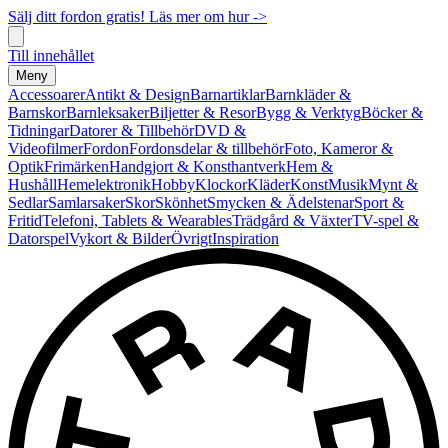
Sälj ditt fordon gratis! Läs mer om hur ->
Till innehållet
Meny
Accessoarer
Antikt & Design
Barnartiklar
Barnkläder &
Barnskor
Barnleksaker
Biljetter & Resor
Bygg & Verktyg
Böcker &
Tidningar
Datorer & Tillbehör
DVD &
Videofilmer
Fordon
Fordonsdelar & tillbehör
Foto, Kameror &
Optik
Frimärken
Handgjort & Konsthantverk
Hem &
Hushåll
Hemelektronik
Hobby
Klockor
Kläder
Konst
Musik
Mynt &
Sedlar
Samlarsaker
Skor
Skönhet
Smycken & Ädelstenar
Sport &
Fritid
Telefoni, Tablets & Wearables
Trädgård & Växter
TV-spel &
Datorspel
Vykort & Bilder
Övrigt
Inspiration