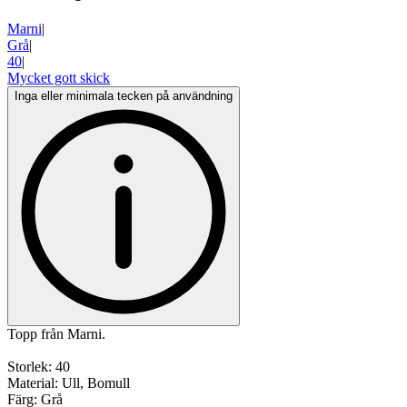
Marni
|
Grå
|
40
|
Mycket gott skick
Inga eller minimala tecken på användning
Topp från Marni.
Storlek: 40
Material: Ull, Bomull
Färg: Grå