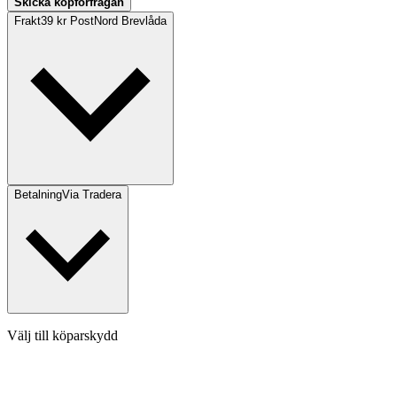
Skicka köpförfrågan
Frakt
39 kr PostNord Brevlåda
Betalning
Via Tradera
Välj till köparskydd