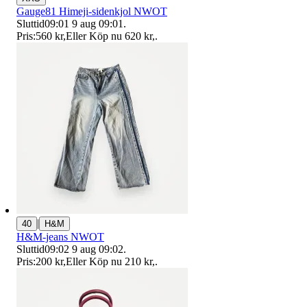
Gauge81 Himeji-sidenkjol NWOT
Sluttid
09:01
9 aug 09:01
.
Pris:
560 kr
,
Eller Köp nu
620 kr
,
.
|
40
H&M
H&M-jeans NWOT
Sluttid
09:02
9 aug 09:02
.
Pris:
200 kr
,
Eller Köp nu
210 kr
,
.