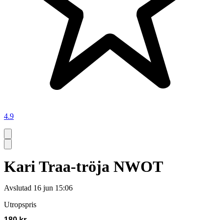
4.9
Kari Traa-tröja NWOT
Avslutad
16 jun 15:06
Utropspris
180 kr