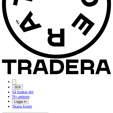
SEK
Så funkar det
Ny annons
Logga in
Skapa konto