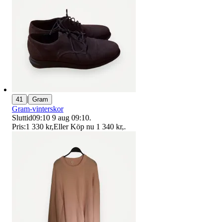
|
41
Gram
Gram-vinterskor
Sluttid
09:10
9 aug 09:10
.
Pris:
1 330 kr
,
Eller Köp nu
1 340 kr
,
.