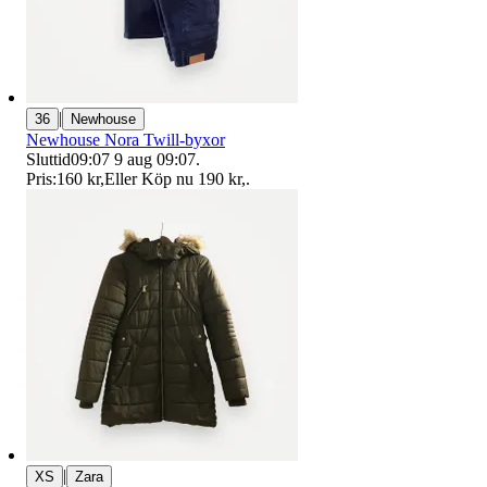
|
36
Newhouse
Newhouse Nora Twill-byxor
Sluttid
09:07
9 aug 09:07
.
Pris:
160 kr
,
Eller Köp nu
190 kr
,
.
|
XS
Zara