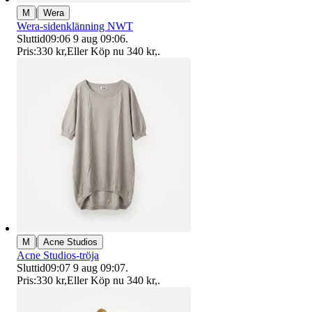
|
M
Wera
Wera-sidenklänning NWT
Sluttid
09:06
9 aug 09:06
.
Pris:
330 kr
,
Eller Köp nu
340 kr
,
.
|
M
Acne Studios
Acne Studios-tröja
Sluttid
09:07
9 aug 09:07
.
Pris:
330 kr
,
Eller Köp nu
340 kr
,
.