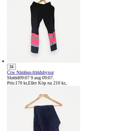
34
Crw Nimbus-fritidsbyxor
Sluttid
09:07
9 aug 09:07
.
Pris:
170 kr
,
Eller Köp nu
210 kr
,
.