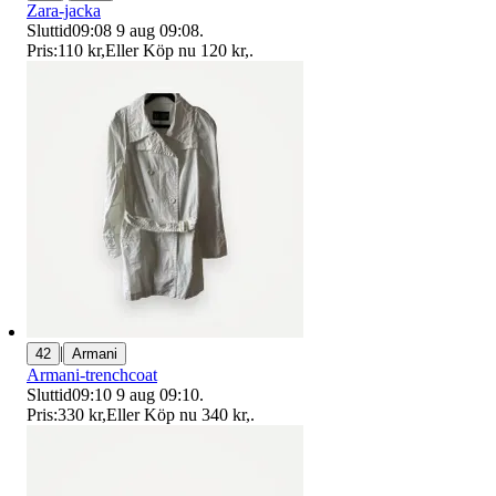
Zara-jacka
Sluttid
09:08
9 aug 09:08
.
Pris:
110 kr
,
Eller Köp nu
120 kr
,
.
|
42
Armani
Armani-trenchcoat
Sluttid
09:10
9 aug 09:10
.
Pris:
330 kr
,
Eller Köp nu
340 kr
,
.