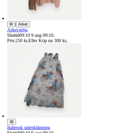
|
M
Arket
Arket-tröja
Sluttid
09:10
9 aug 09:10
.
Pris:
250 kr
,
Eller Köp nu
300 kr
,
.
36
Italiensk sidenklänning
Sluttid
09:10
9 aug 09:10
.