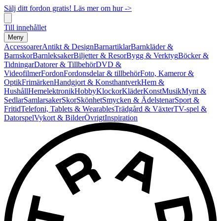
Sälj ditt fordon gratis! Läs mer om hur ->
Till innehållet
Meny
Accessoarer
Antikt & Design
Barnartiklar
Barnkläder &
Barnskor
Barnleksaker
Biljetter & Resor
Bygg & Verktyg
Böcker &
Tidningar
Datorer & Tillbehör
DVD &
Videofilmer
Fordon
Fordonsdelar & tillbehör
Foto, Kameror &
Optik
Frimärken
Handgjort & Konsthantverk
Hem &
Hushåll
Hemelektronik
Hobby
Klockor
Kläder
Konst
Musik
Mynt &
Sedlar
Samlarsaker
Skor
Skönhet
Smycken & Ädelstenar
Sport &
Fritid
Telefoni, Tablets & Wearables
Trädgård & Växter
TV-spel &
Datorspel
Vykort & Bilder
Övrigt
Inspiration