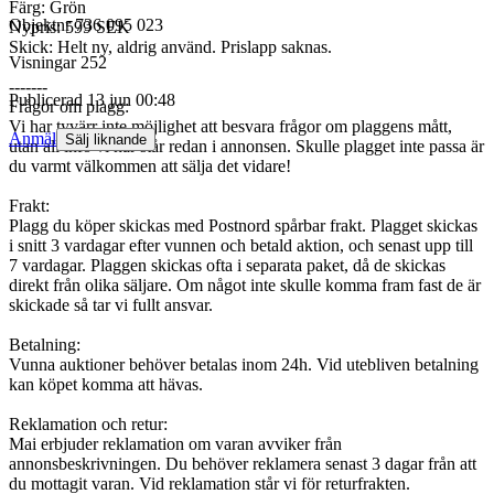
Färg: Grön
Objektnr
736 095 023
Nypris: 599 SEK
Skick: Helt ny, aldrig använd. Prislapp saknas.
Visningar
252
-------
Publicerad
13 jun 00:48
Frågor om plagg:
Vi har tyvärr inte möjlighet att besvara frågor om plaggens mått,
Anmäl
Sälj liknande
utan all info vi har står redan i annonsen. Skulle plagget inte passa är
du varmt välkommen att sälja det vidare!
Frakt:
Plagg du köper skickas med Postnord spårbar frakt. Plagget skickas
i snitt 3 vardagar efter vunnen och betald aktion, och senast upp till
7 vardagar. Plaggen skickas ofta i separata paket, då de skickas
direkt från olika säljare. Om något inte skulle komma fram fast de är
skickade så tar vi fullt ansvar.
Betalning:
Vunna auktioner behöver betalas inom 24h. Vid utebliven betalning
kan köpet komma att hävas.
Reklamation och retur:
Mai erbjuder reklamation om varan avviker från
annonsbeskrivningen. Du behöver reklamera senast 3 dagar från att
du mottagit varan. Vid reklamation står vi för returfrakten.