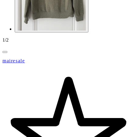
1
/
2
mairesale