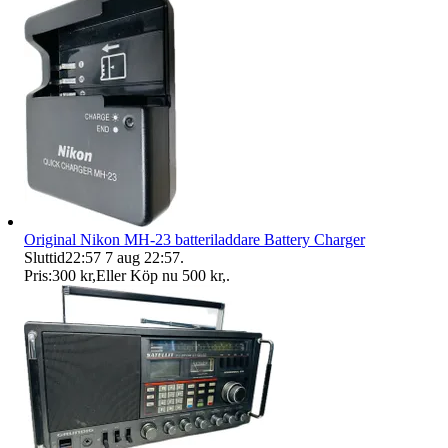
Original Nikon MH-23 batteriladdare Battery Charger
Sluttid
22:57
7 aug 22:57
.
Pris:
300 kr
,
Eller Köp nu
500 kr
,
.