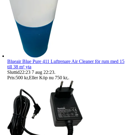
Blueair Blue Pure 411 Luftrenare Air Cleaner för rum med 15
till 38 m² yta
Sluttid
22:23
7 aug 22:23
.
Pris:
500 kr
,
Eller Köp nu
750 kr
,
.