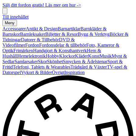
Sälj ditt fordon gratis! Läs mer om hur ->
Till innehållet
Meny
Accessoarer
Antikt & Design
Barnartiklar
Barnkläder &
Barnskor
Barnleksaker
Biljetter & Resor
Bygg & Verktyg
Böcker &
Tidningar
Datorer & Tillbehör
DVD &
Videofilmer
Fordon
Fordonsdelar & tillbehör
Foto, Kameror &
Optik
Frimärken
Handgjort & Konsthantverk
Hem &
Hushåll
Hemelektronik
Hobby
Klockor
Kläder
Konst
Musik
Mynt &
Sedlar
Samlarsaker
Skor
Skönhet
Smycken & Ädelstenar
Sport &
Fritid
Telefoni, Tablets & Wearables
Trädgård & Växter
TV-spel &
Datorspel
Vykort & Bilder
Övrigt
Inspiration