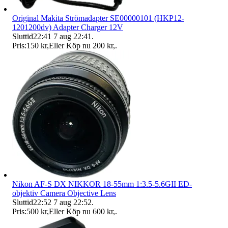
Original Makita Strömadapter SE00000101 (HKP12-
1201200dv) Adapter Charger 12V
Sluttid
22:41
7 aug 22:41
.
Pris:
150 kr
,
Eller Köp nu
200 kr
,
.
Nikon AF-S DX NIKKOR 18-55mm 1:3.5-5.6GII ED-
objektiv Camera Objective Lens
Sluttid
22:52
7 aug 22:52
.
Pris:
500 kr
,
Eller Köp nu
600 kr
,
.