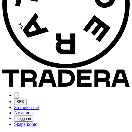
SEK
Så funkar det
Ny annons
Logga in
Skapa konto