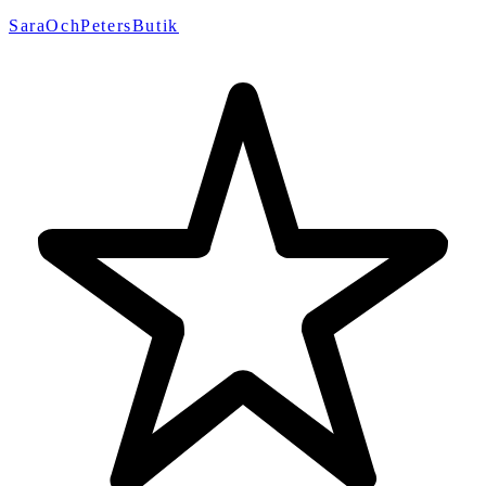
SaraOchPetersButik