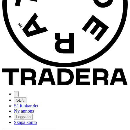
SEK
Så funkar det
Ny annons
Logga in
Skapa konto