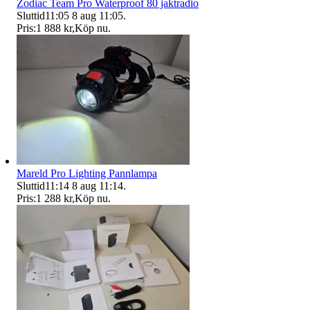
Zodiac Team Pro Waterproof 80 jaktradio
Sluttid
11:05
8 aug 11:05
.
Pris:
1 888 kr
,
Köp nu
.
Mareld Pro Lighting Pannlampa
Sluttid
11:14
8 aug 11:14
.
Pris:
1 288 kr
,
Köp nu
.