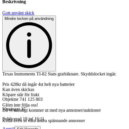
Beskrivning
Gott använt skick
Mindre tecken på användning
Texas Instruments TI-82 Stats grafräknare. Skyddslocket ingår.
Pris 428kr då ingår 4st helt nya batterier
Kan även skickas
Köpare står för frakt
Objektnr
741 125 803
Glöm inte följa oss!
Visningar
37
Då vi ständigt kommer ut med nya annonser/auktioner
Publicerad
19 jul 16:11
Kolla även in våra andra spännande annonser
Anmäl