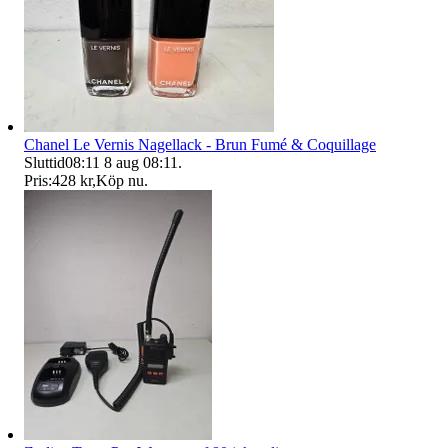
Chanel Le Vernis Nagellack - Brun Fumé & Coquillage
Sluttid
08:11
8 aug 08:11
.
Pris:
428 kr
,
Köp nu
.