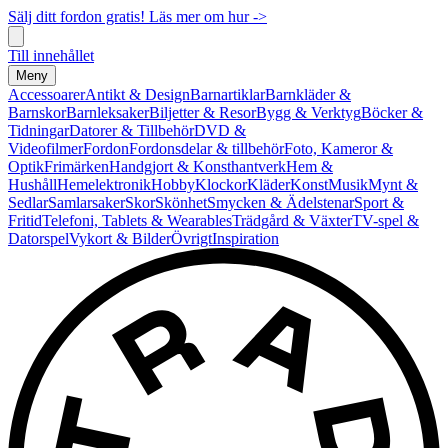
Sälj ditt fordon gratis! Läs mer om hur ->
Till innehållet
Meny
Accessoarer
Antikt & Design
Barnartiklar
Barnkläder &
Barnskor
Barnleksaker
Biljetter & Resor
Bygg & Verktyg
Böcker &
Tidningar
Datorer & Tillbehör
DVD &
Videofilmer
Fordon
Fordonsdelar & tillbehör
Foto, Kameror &
Optik
Frimärken
Handgjort & Konsthantverk
Hem &
Hushåll
Hemelektronik
Hobby
Klockor
Kläder
Konst
Musik
Mynt &
Sedlar
Samlarsaker
Skor
Skönhet
Smycken & Ädelstenar
Sport &
Fritid
Telefoni, Tablets & Wearables
Trädgård & Växter
TV-spel &
Datorspel
Vykort & Bilder
Övrigt
Inspiration