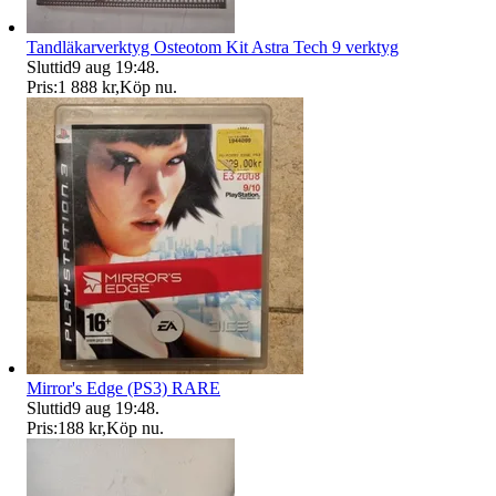
Tandläkarverktyg Osteotom Kit Astra Tech 9 verktyg
Sluttid
9 aug 19:48
.
Pris:
1 888 kr
,
Köp nu
.
Mirror's Edge (PS3) RARE
Sluttid
9 aug 19:48
.
Pris:
188 kr
,
Köp nu
.