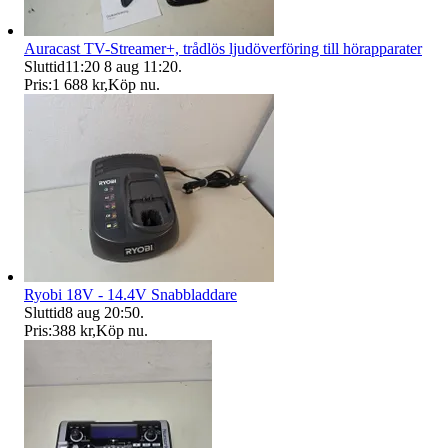
Auracast TV-Streamer+, trådlös ljudöverföring till hörapparater
Sluttid
11:20
8 aug 11:20
.
Pris:
1 688 kr
,
Köp nu
.
Ryobi 18V - 14.4V Snabbladdare
Sluttid
8 aug 20:50
.
Pris:
388 kr
,
Köp nu
.