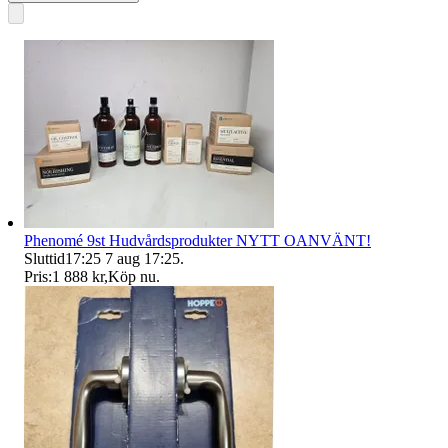
Phenomé 9st Hudvårdsprodukter NYTT OANVÄNT!
Sluttid
17:25
7 aug 17:25
.
Pris:
1 888 kr
,
Köp nu
.