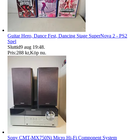
Guitar Hero, Dance Fest, Dancing Stage SuperNova 2 - PS2
Spel
Sluttid
9 aug 19:48
.
Pris:
288 kr
,
Köp nu
.
Sony CMT-MX750Ni Micro Hi-Fi Component System