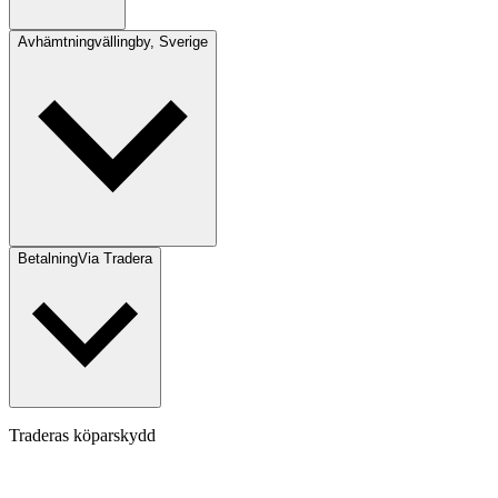
Avhämtning
vällingby, Sverige
Betalning
Via Tradera
Traderas köparskydd