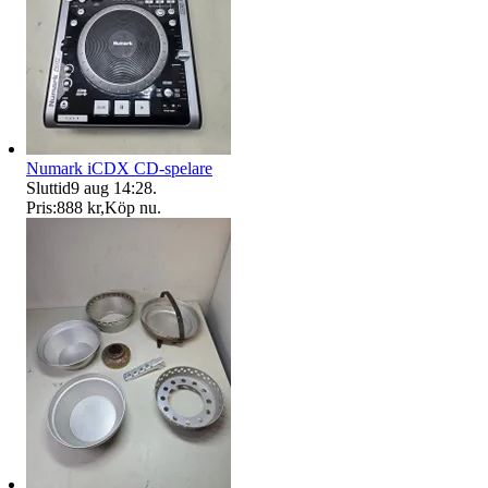
Numark iCDX CD-spelare
Sluttid
9 aug 14:28
.
Pris:
888 kr
,
Köp nu
.