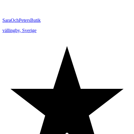
SaraOchPetersButik
vällingby
,
Sverige