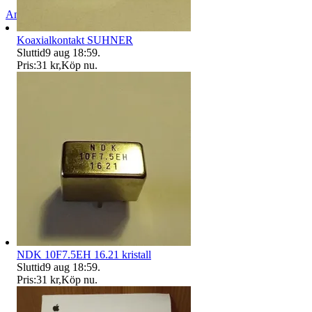
Anmäl
Sälj liknande
Koaxialkontakt SUHNER
Sluttid
9 aug 18:59
.
Pris:
31 kr
,
Köp nu
.
NDK 10F7.5EH 16.21 kristall
Sluttid
9 aug 18:59
.
Pris:
31 kr
,
Köp nu
.