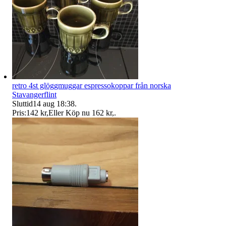
retro 4st glöggmuggar espressokoppar från norska
Stavangerflint
Sluttid
14 aug 18:38
.
Pris:
142 kr
,
Eller Köp nu
162 kr
,
.