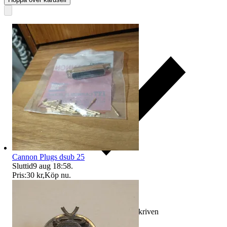
Cannon Plugs dsub 25
Sluttid
9 aug 18:58
.
Pris:
30 kr
,
Köp nu
.
Ersättning om varan inte är som beskriven