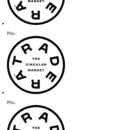
Pris:
.
Pris:
.