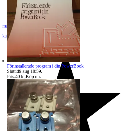
mactba
karlskoga
,
Sverige
Förinstallerade program i din PowerBook
Sluttid
9 aug 18:59
.
Pris:
40 kr
,
Köp nu
.