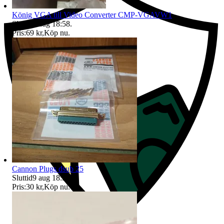
König VGA till Video Converter CMP-VGAVW1
Sluttid
9 aug 18:58
.
Pris:
69 kr
,
Köp nu
.
Cannon Plugs dsub 25
Sluttid
9 aug 18:58
.
Pris:
30 kr
,
Köp nu
.