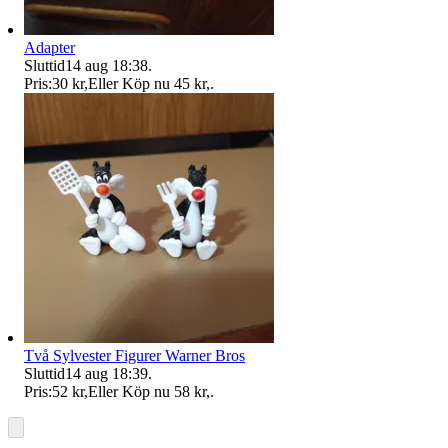
Adapter
Sluttid
14 aug 18:38
.
Pris:
30 kr
,
Eller Köp nu
45 kr
,
.
Två Sylvester Figurer Warner Bros
Sluttid
14 aug 18:39
.
Pris:
52 kr
,
Eller Köp nu
58 kr
,
.