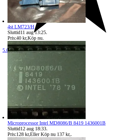
4st LM723/H
Sluttid
11 aug 13:25
.
Pris:
40 kr
,
Köp nu
.
5.0
Microprocessor Intel MD8086/B 8419 1436001B
Sluttid
12 aug 18:33
.
Pris:
128 kr
,
Eller Köp nu
137 kr
,
.