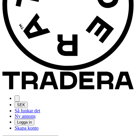
SEK
Så funkar det
Ny annons
Logga in
Skapa konto