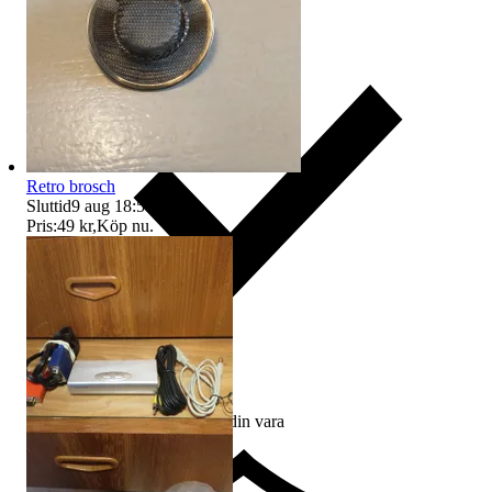
Retro brosch
Sluttid
9 aug 18:58
.
Pris:
49 kr
,
Köp nu
.
Ersättning om du inte får din vara