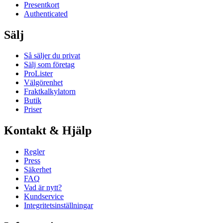
Presentkort
Authenticated
Sälj
Så säljer du privat
Sälj som företag
ProLister
Välgörenhet
Fraktkalkylatorn
Butik
Priser
Kontakt & Hjälp
Regler
Press
Säkerhet
FAQ
Vad är nytt?
Kundservice
Integritetsinställningar