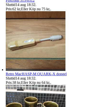
Foxconn 513-0312
Sluttid
14 aug 18:32
.
Pris:
62 kr
,
Eller Köp nu
75 kr
,
.
Retro MacHASP-M QUARK-X dongel
Sluttid
14 aug 18:32
.
Pris:
38 kr
,
Eller Köp nu
64 kr
,
.