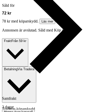
Såld för
72 kr
78 kr med köparskydd.
Läs mer
Annonsen är avslutad. Såld med Köp nu.
Frakt
Från 59 kr
Betalning
Via Tradera
Samfrakt
3 dagar
Traderas köparskydd
Hoppa över karusell