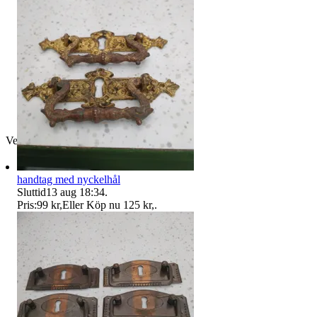
Verifierad
handtag med nyckelhål
Sluttid
13 aug 18:34
.
Pris:
99 kr
,
Eller Köp nu
125 kr
,
.