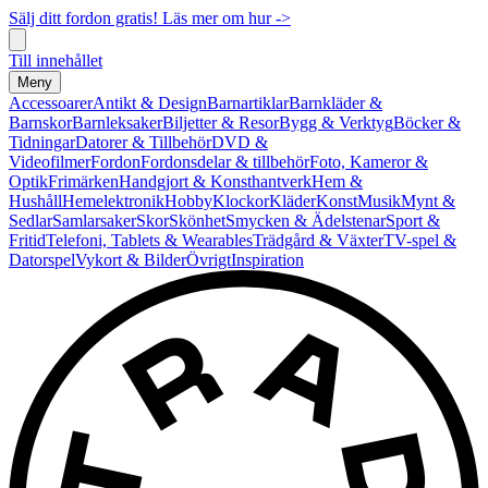
Sälj ditt fordon gratis! Läs mer om hur ->
Till innehållet
Meny
Accessoarer
Antikt & Design
Barnartiklar
Barnkläder &
Barnskor
Barnleksaker
Biljetter & Resor
Bygg & Verktyg
Böcker &
Tidningar
Datorer & Tillbehör
DVD &
Videofilmer
Fordon
Fordonsdelar & tillbehör
Foto, Kameror &
Optik
Frimärken
Handgjort & Konsthantverk
Hem &
Hushåll
Hemelektronik
Hobby
Klockor
Kläder
Konst
Musik
Mynt &
Sedlar
Samlarsaker
Skor
Skönhet
Smycken & Ädelstenar
Sport &
Fritid
Telefoni, Tablets & Wearables
Trädgård & Växter
TV-spel &
Datorspel
Vykort & Bilder
Övrigt
Inspiration