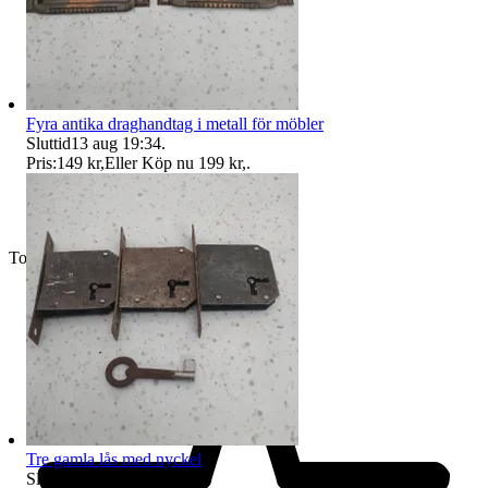
Fyra antika draghandtag i metall för möbler
Sluttid
13 aug 19:34
.
Pris:
149 kr
,
Eller Köp nu
199 kr
,
.
Toppsäljare
Tre gamla lås med nyckel
Sluttid
14 aug 17:39
.