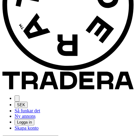
SEK
Så funkar det
Ny annons
Logga in
Skapa konto