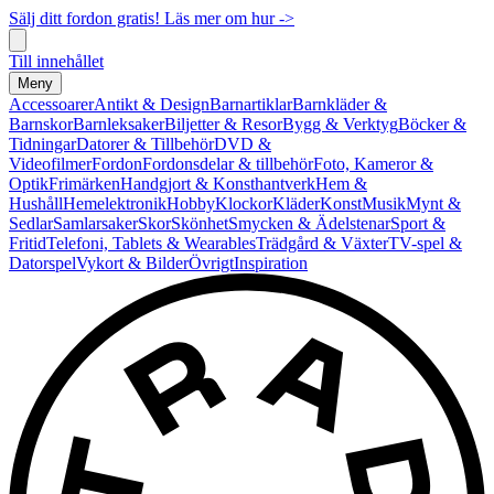
Sälj ditt fordon gratis! Läs mer om hur ->
Till innehållet
Meny
Accessoarer
Antikt & Design
Barnartiklar
Barnkläder &
Barnskor
Barnleksaker
Biljetter & Resor
Bygg & Verktyg
Böcker &
Tidningar
Datorer & Tillbehör
DVD &
Videofilmer
Fordon
Fordonsdelar & tillbehör
Foto, Kameror &
Optik
Frimärken
Handgjort & Konsthantverk
Hem &
Hushåll
Hemelektronik
Hobby
Klockor
Kläder
Konst
Musik
Mynt &
Sedlar
Samlarsaker
Skor
Skönhet
Smycken & Ädelstenar
Sport &
Fritid
Telefoni, Tablets & Wearables
Trädgård & Växter
TV-spel &
Datorspel
Vykort & Bilder
Övrigt
Inspiration