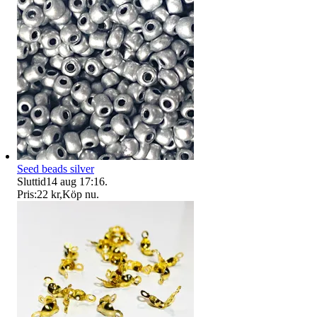
Seed beads silver
Sluttid
14 aug 17:16
.
Pris:
22 kr
,
Köp nu
.