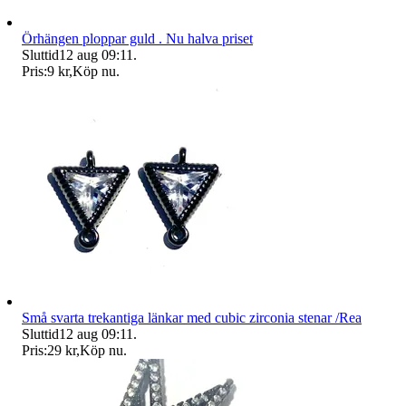
Örhängen ploppar guld . Nu halva priset
Sluttid
12 aug 09:11
.
Pris:
9 kr
,
Köp nu
.
Små svarta trekantiga länkar med cubic zirconia stenar /Rea
Sluttid
12 aug 09:11
.
Pris:
29 kr
,
Köp nu
.