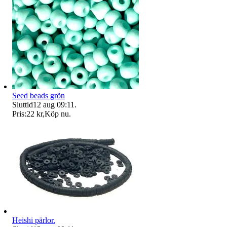
Seed beads grön
Sluttid
12 aug 09:11
.
Pris:
22 kr
,
Köp nu
.
Heishi pärlor.