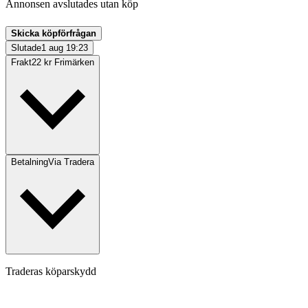
Annonsen avslutades utan köp
Skicka köpförfrågan
Slutade
1 aug 19:23
Frakt
22 kr Frimärken
Betalning
Via Tradera
Traderas köparskydd