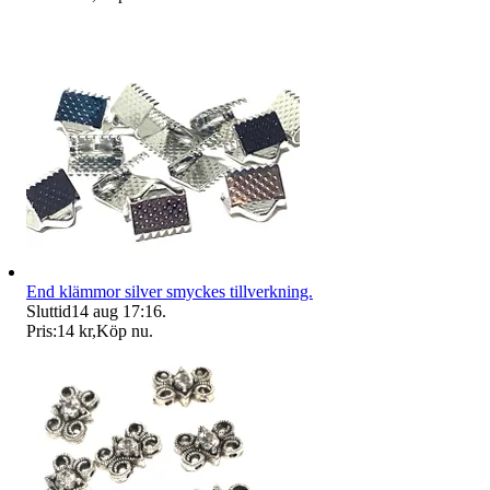
End klämmor silver smyckes tillverkning.
Sluttid
14 aug 17:16
.
Pris:
14 kr
,
Köp nu
.