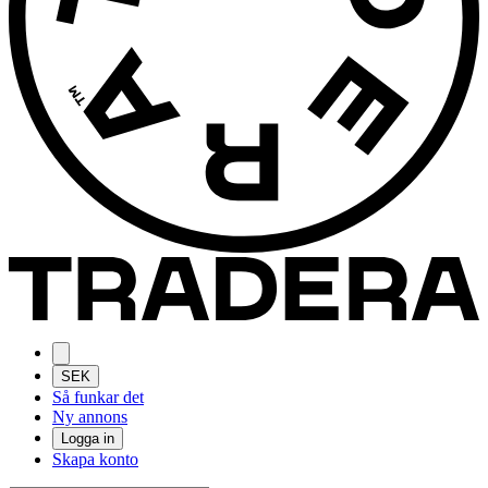
SEK
Så funkar det
Ny annons
Logga in
Skapa konto