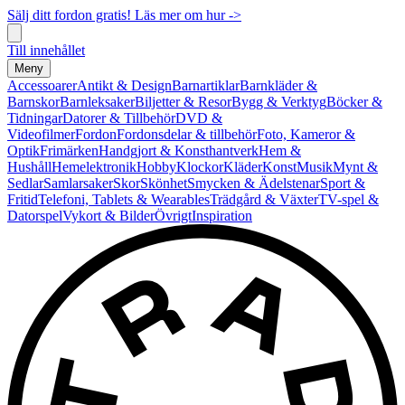
Sälj ditt fordon gratis! Läs mer om hur ->
Till innehållet
Meny
Accessoarer
Antikt & Design
Barnartiklar
Barnkläder &
Barnskor
Barnleksaker
Biljetter & Resor
Bygg & Verktyg
Böcker &
Tidningar
Datorer & Tillbehör
DVD &
Videofilmer
Fordon
Fordonsdelar & tillbehör
Foto, Kameror &
Optik
Frimärken
Handgjort & Konsthantverk
Hem &
Hushåll
Hemelektronik
Hobby
Klockor
Kläder
Konst
Musik
Mynt &
Sedlar
Samlarsaker
Skor
Skönhet
Smycken & Ädelstenar
Sport &
Fritid
Telefoni, Tablets & Wearables
Trädgård & Växter
TV-spel &
Datorspel
Vykort & Bilder
Övrigt
Inspiration