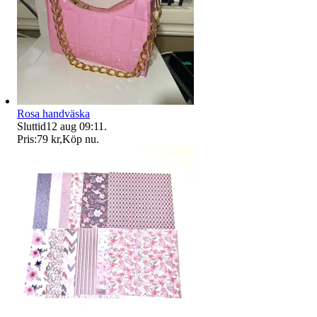
Rosa handväska
Sluttid
12 aug 09:11
.
Pris:
79 kr
,
Köp nu
.