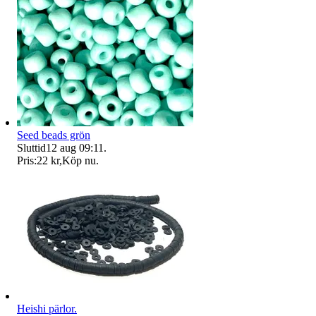
Seed beads grön
Sluttid
12 aug 09:11
.
Pris:
22 kr
,
Köp nu
.
Heishi pärlor.