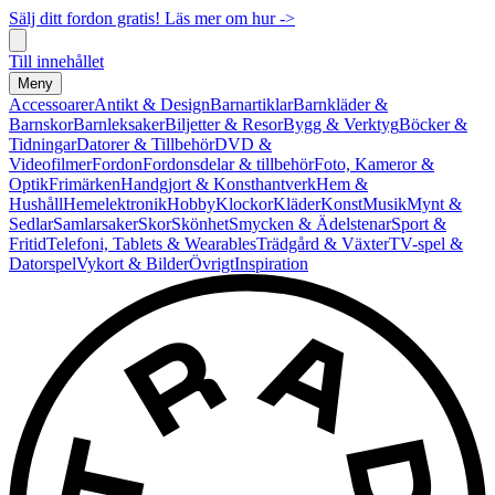
Sälj ditt fordon gratis! Läs mer om hur ->
Till innehållet
Meny
Accessoarer
Antikt & Design
Barnartiklar
Barnkläder &
Barnskor
Barnleksaker
Biljetter & Resor
Bygg & Verktyg
Böcker &
Tidningar
Datorer & Tillbehör
DVD &
Videofilmer
Fordon
Fordonsdelar & tillbehör
Foto, Kameror &
Optik
Frimärken
Handgjort & Konsthantverk
Hem &
Hushåll
Hemelektronik
Hobby
Klockor
Kläder
Konst
Musik
Mynt &
Sedlar
Samlarsaker
Skor
Skönhet
Smycken & Ädelstenar
Sport &
Fritid
Telefoni, Tablets & Wearables
Trädgård & Växter
TV-spel &
Datorspel
Vykort & Bilder
Övrigt
Inspiration