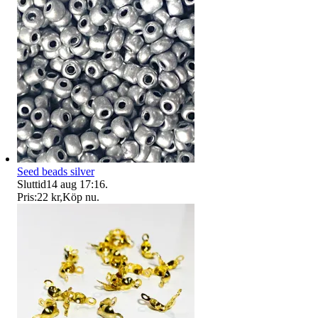
Seed beads silver
Sluttid
14 aug 17:16
.
Pris:
22 kr
,
Köp nu
.