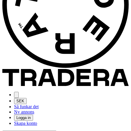
SEK
Så funkar det
Ny annons
Logga in
Skapa konto