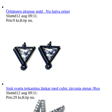
Örhängen ploppar guld . Nu halva priset
Sluttid
12 aug 09:11
.
Pris:
9 kr
,
Köp nu
.
Små svarta trekantiga länkar med cubic zirconia stenar /Rea
Sluttid
12 aug 09:11
.
Pris:
29 kr
,
Köp nu
.