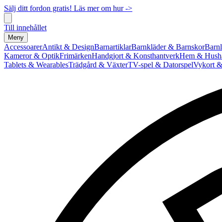
Sälj ditt fordon gratis! Läs mer om hur ->
Till innehållet
Meny
Accessoarer
Antikt & Design
Barnartiklar
Barnkläder & Barnskor
Barnl
Kameror & Optik
Frimärken
Handgjort & Konsthantverk
Hem & Hushå
Tablets & Wearables
Trädgård & Växter
TV-spel & Datorspel
Vykort &