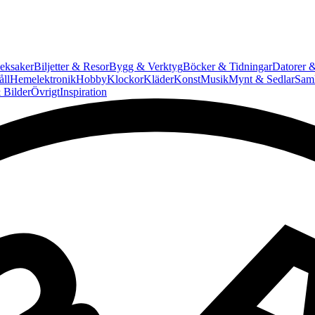
eksaker
Biljetter & Resor
Bygg & Verktyg
Böcker & Tidningar
Datorer &
ll
Hemelektronik
Hobby
Klockor
Kläder
Konst
Musik
Mynt & Sedlar
Saml
 Bilder
Övrigt
Inspiration