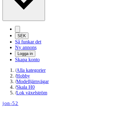
SEK
Så funkar det
Ny annons
Logga in
Skapa konto
/
Alla kategorier
/
Hobby
/
Modelljärnvägar
/
Skala H0
/
Lok växelström
jon-52