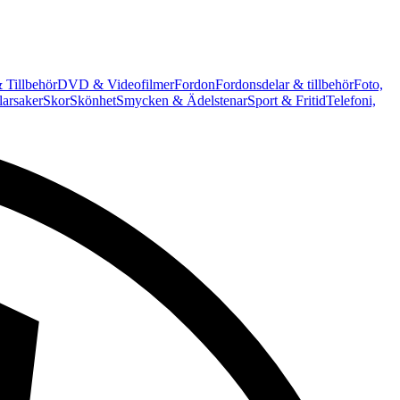
 Tillbehör
DVD & Videofilmer
Fordon
Fordonsdelar & tillbehör
Foto,
arsaker
Skor
Skönhet
Smycken & Ädelstenar
Sport & Fritid
Telefoni,