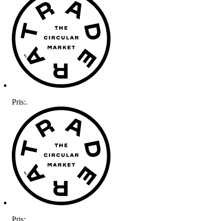
Pris:
.
Pris:
.