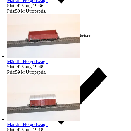
Märklin H0 godsvagn
Sluttid
15 aug 19:36
.
Pris:
59 kr
,
Utropspris
.
Ersättning om varan inte är som beskriven
Märklin H0 godsvagn
Sluttid
15 aug 19:48
.
Pris:
59 kr
,
Utropspris
.
Märklin H0 godsvagn
Sluttid
15 aug 19:18
.