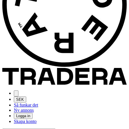
SEK
Så funkar det
Ny annons
Logga in
Skapa konto