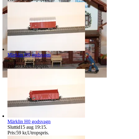
Märklin H0 godsvagn
Sluttid
15 aug 19:26
.
Pris:
59 kr
,
Utropspris
.
Märklin H0 godsvagn
Sluttid
15 aug 19:15
.
Pris:
59 kr
,
Utropspris
.