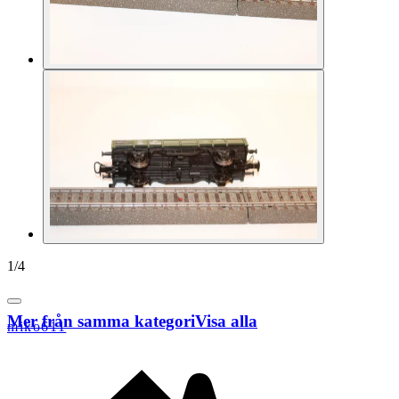
1
/
4
Mer från samma kategori
Visa alla
miko611