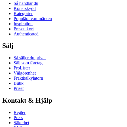
Så handlar du
Köparskydd
Kategorier
Populära varumärken
Inspiration
Presentkort
Authenticated
Sälj
Så säljer du privat
Sälj som företag
ProLister
Välgörenhet
Fraktkalkylatorn
Butik
Priser
Kontakt & Hjälp
Regler
Press
Säkerhet