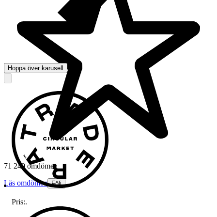
Hoppa över karusell
71 249 omdömen
Läs omdömen
Följ
Pris:
.