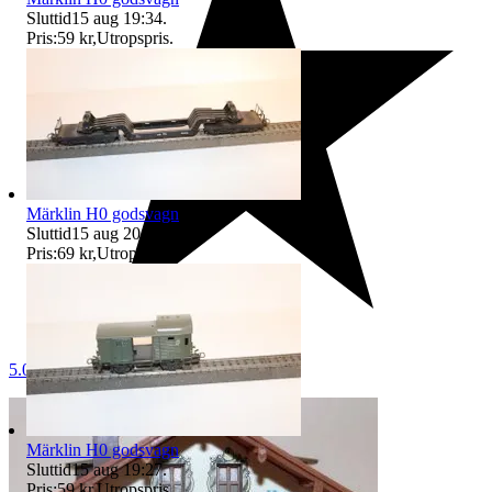
Sluttid
15 aug 19:34
.
Pris:
59 kr
,
Utropspris
.
Märklin H0 godsvagn
Sluttid
15 aug 20:00
.
Pris:
69 kr
,
Utropspris
.
5.0
Märklin H0 godsvagn
Sluttid
15 aug 19:27
.
Pris:
59 kr
,
Utropspris
.