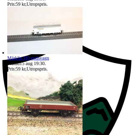
Pris:
59 kr
,
Utropspris
.
Ersättning om du inte får din vara
Märklin H0 godsvagn
Sluttid
15 aug 19:30
.
Pris:
59 kr
,
Utropspris
.