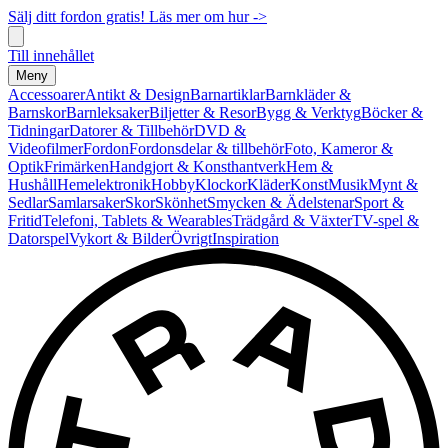
Sälj ditt fordon gratis! Läs mer om hur ->
Till innehållet
Meny
Accessoarer
Antikt & Design
Barnartiklar
Barnkläder &
Barnskor
Barnleksaker
Biljetter & Resor
Bygg & Verktyg
Böcker &
Tidningar
Datorer & Tillbehör
DVD &
Videofilmer
Fordon
Fordonsdelar & tillbehör
Foto, Kameror &
Optik
Frimärken
Handgjort & Konsthantverk
Hem &
Hushåll
Hemelektronik
Hobby
Klockor
Kläder
Konst
Musik
Mynt &
Sedlar
Samlarsaker
Skor
Skönhet
Smycken & Ädelstenar
Sport &
Fritid
Telefoni, Tablets & Wearables
Trädgård & Växter
TV-spel &
Datorspel
Vykort & Bilder
Övrigt
Inspiration