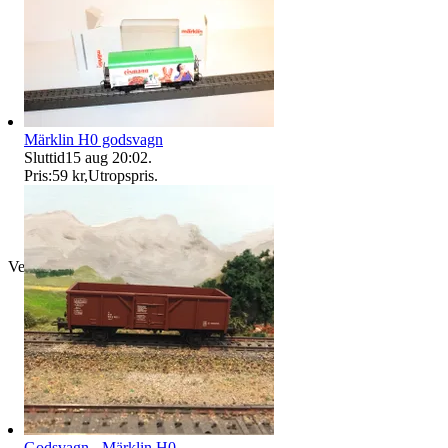
Märklin H0 godsvagn
Sluttid
15 aug 20:02
.
Pris:
59 kr
,
Utropspris
.
Verifierad
Godsvagn - Märklin H0