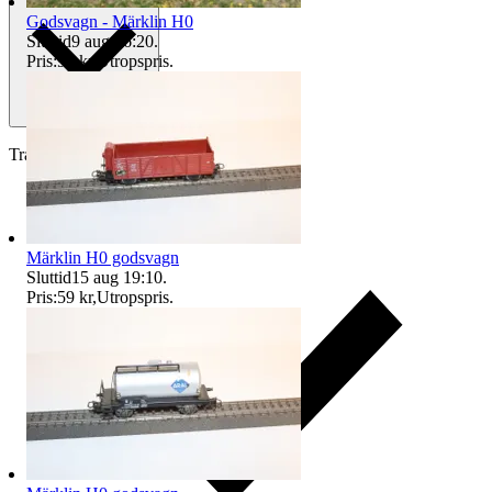
Godsvagn - Märklin H0
Sluttid
9 aug 16:20
.
Pris:
99 kr
,
Utropspris
.
Traderas köparskydd
Märklin H0 godsvagn
Sluttid
15 aug 19:10
.
Pris:
59 kr
,
Utropspris
.