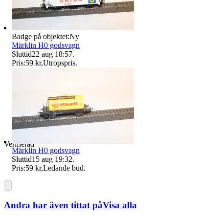
Badge på objektet:
Ny
Märklin H0 godsvagn
Sluttid
22 aug 18:57
.
Pris:
59 kr
,
Utropspris
.
Verifierad
Märklin H0 godsvagn
Sluttid
15 aug 19:32
.
Pris:
59 kr
,
Ledande bud
.
Andra har även tittat på
Visa alla