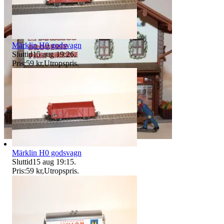
Märklin H0 godsvagn
Sluttid
15 aug 19:26
.
Pris:
59 kr
,
Utropspris
.
Märklin H0 godsvagn
Sluttid
15 aug 19:15
.
Pris:
59 kr
,
Utropspris
.