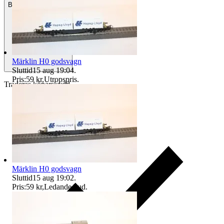
Betalning
Via Tradera
Märklin H0 godsvagn
Sluttid
15 aug 19:04
.
Pris:
59 kr
,
Utropspris
.
Traderas köparskydd
Märklin H0 godsvagn
Sluttid
15 aug 19:02
.
Pris:
59 kr
,
Ledande bud
.