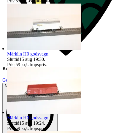
Pris:
59 kr
,
Ledande bud
.
Märklin H0 godsvagn
Sluttid
15 aug 19:30
.
Pris:
59 kr
,
Utropspris
.
Beskrivning
Gott använt skick
Mindre tecken på användning
Märklin H0 godsvagn
Sluttid
15 aug 19:24
.
Pris:
59 kr
,
Utropspris
.