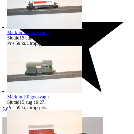
Märklin H0 godsvagn
Sluttid
15 aug 19:34
.
Pris:
59 kr
,
Utropspris
.
Märklin H0 godsvagn
Sluttid
15 aug 19:27
.
Pris:
59 kr
,
Utropspris
.
5.0