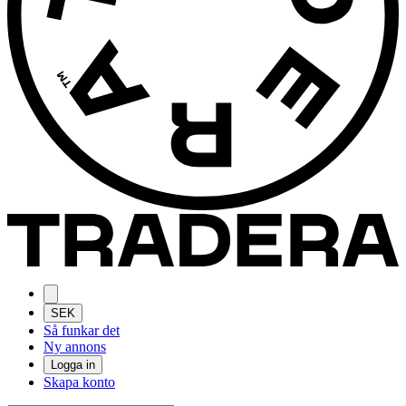
SEK
Så funkar det
Ny annons
Logga in
Skapa konto