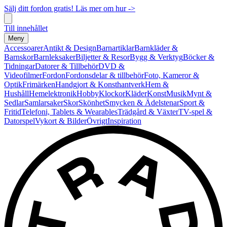
Sälj ditt fordon gratis! Läs mer om hur ->
Till innehållet
Meny
Accessoarer
Antikt & Design
Barnartiklar
Barnkläder &
Barnskor
Barnleksaker
Biljetter & Resor
Bygg & Verktyg
Böcker &
Tidningar
Datorer & Tillbehör
DVD &
Videofilmer
Fordon
Fordonsdelar & tillbehör
Foto, Kameror &
Optik
Frimärken
Handgjort & Konsthantverk
Hem &
Hushåll
Hemelektronik
Hobby
Klockor
Kläder
Konst
Musik
Mynt &
Sedlar
Samlarsaker
Skor
Skönhet
Smycken & Ädelstenar
Sport &
Fritid
Telefoni, Tablets & Wearables
Trädgård & Växter
TV-spel &
Datorspel
Vykort & Bilder
Övrigt
Inspiration