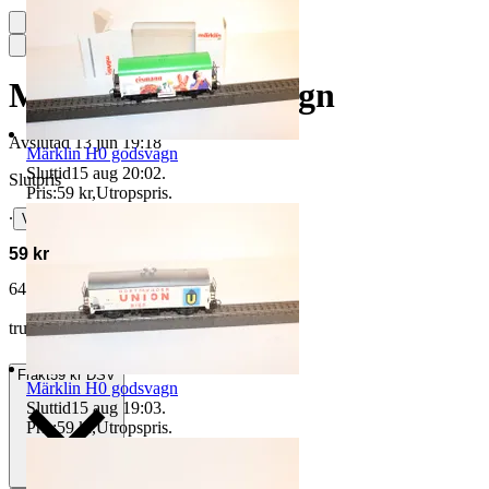
Märklin H0 godsvagn
Avslutad
13 jun 19:18
Märklin H0 godsvagn
Sluttid
15 aug 20:02
.
Slutpris
Pris:
59 kr
,
Utropspris
.
∙
Visa bud
59 kr
64 kr med köparskydd.
Läs mer
truckdrivers vann auktionen
Frakt
59 kr DSV
Märklin H0 godsvagn
Sluttid
15 aug 19:03
.
Pris:
59 kr
,
Utropspris
.