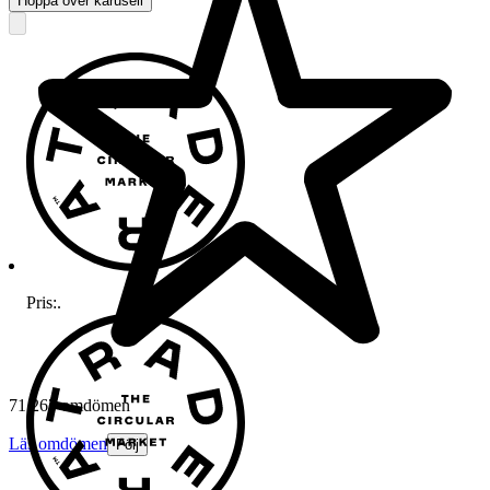
Hoppa över karusell
Pris:
.
71 267 omdömen
Läs omdömen
Följ