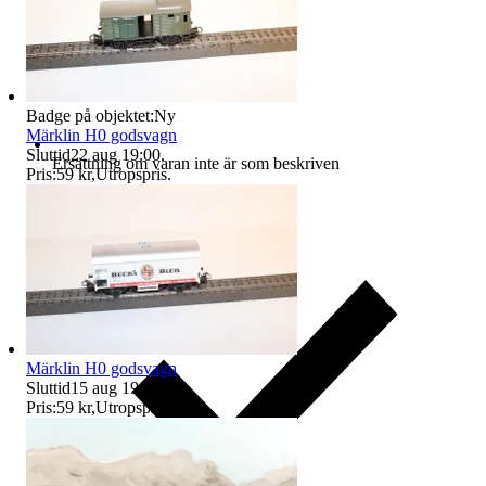
Badge på objektet:
Ny
Märklin H0 godsvagn
Sluttid
22 aug 19:00
.
Ersättning om varan inte är som beskriven
Pris:
59 kr
,
Utropspris
.
Märklin H0 godsvagn
Sluttid
15 aug 19:07
.
Pris:
59 kr
,
Utropspris
.