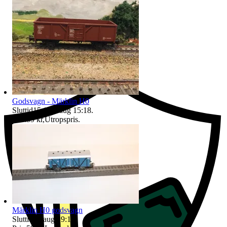
Ersättning om du inte får din vara
Godsvagn - Märklin H0
Sluttid
15:18
9 aug 15:18
.
Pris:
59 kr
,
Utropspris
.
Märklin H0 godsvagn
Sluttid
15 aug 19:11
.