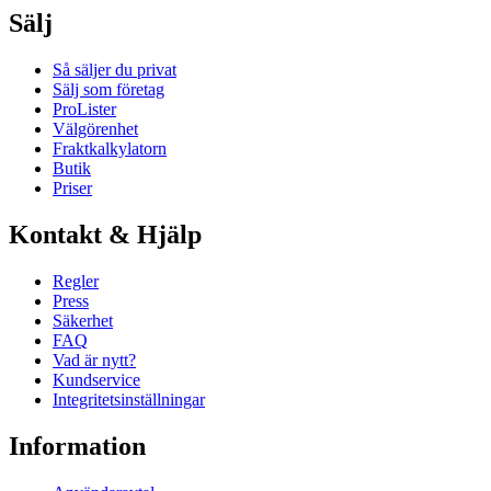
Sälj
Så säljer du privat
Sälj som företag
ProLister
Välgörenhet
Fraktkalkylatorn
Butik
Priser
Kontakt & Hjälp
Regler
Press
Säkerhet
FAQ
Vad är nytt?
Kundservice
Integritetsinställningar
Information