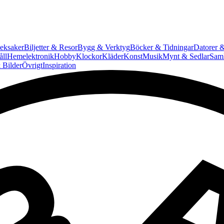
eksaker
Biljetter & Resor
Bygg & Verktyg
Böcker & Tidningar
Datorer &
ll
Hemelektronik
Hobby
Klockor
Kläder
Konst
Musik
Mynt & Sedlar
Saml
 Bilder
Övrigt
Inspiration