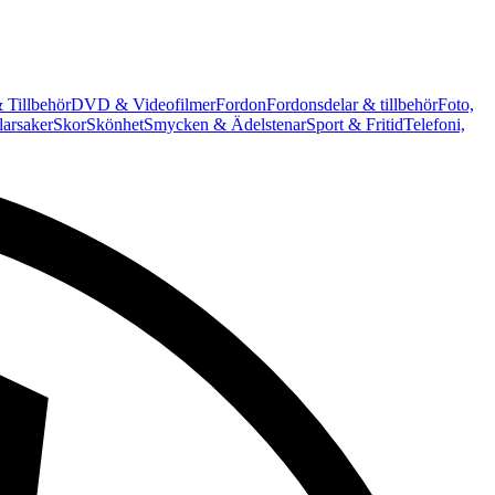
 Tillbehör
DVD & Videofilmer
Fordon
Fordonsdelar & tillbehör
Foto,
arsaker
Skor
Skönhet
Smycken & Ädelstenar
Sport & Fritid
Telefoni,