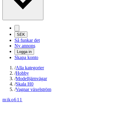
SEK
Så funkar det
Ny annons
Logga in
Skapa konto
/
Alla kategorier
/
Hobby
/
Modelljärnvägar
/
Skala H0
/
Vagnar växelström
miko611