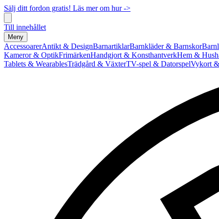
Sälj ditt fordon gratis! Läs mer om hur ->
Till innehållet
Meny
Accessoarer
Antikt & Design
Barnartiklar
Barnkläder & Barnskor
Barnl
Kameror & Optik
Frimärken
Handgjort & Konsthantverk
Hem & Hushå
Tablets & Wearables
Trädgård & Växter
TV-spel & Datorspel
Vykort &