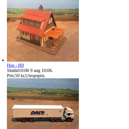
Hus - H0
Sluttid
10:06
9 aug 10:06
.
Pris:
59 kr
,
Utropspris
.