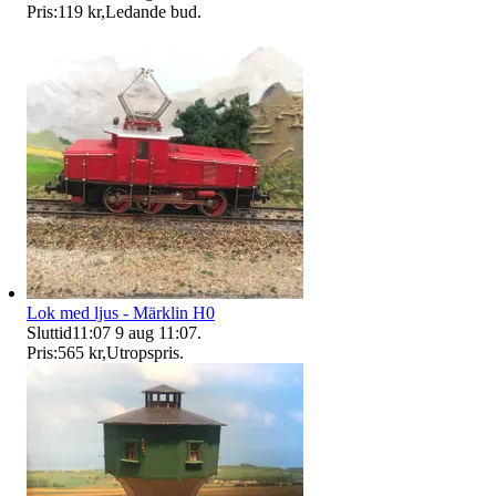
Pris:
119 kr
,
Ledande bud
.
Lok med ljus - Märklin H0
Sluttid
11:07
9 aug 11:07
.
Pris:
565 kr
,
Utropspris
.