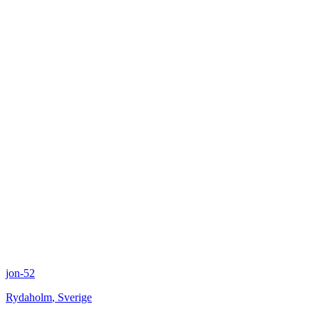
jon-52
Rydaholm
,
Sverige