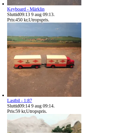
Keyboard - Märklin
Sluttid
09:13
9 aug 09:13
.
Pris:
450 kr
,
Utropspris
.
Lastbil - 1:87
Sluttid
09:14
9 aug 09:14
.
Pris:
59 kr
,
Utropspris
.