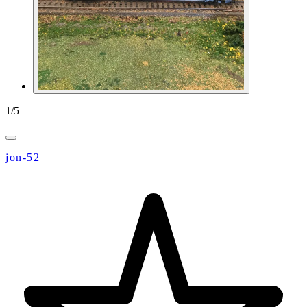
1
/
5
jon-52