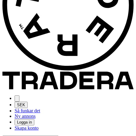
SEK
Så funkar det
Ny annons
Logga in
Skapa konto