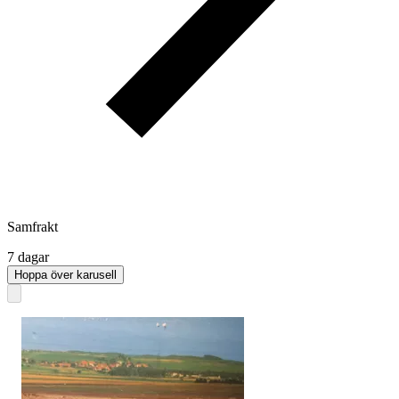
Samfrakt
7 dagar
Hoppa över karusell