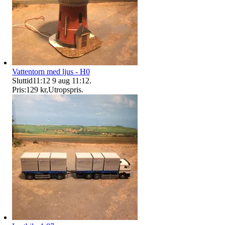
Vattentorn med ljus - H0
Sluttid
11:12
9 aug 11:12
.
Pris:
129 kr
,
Utropspris
.