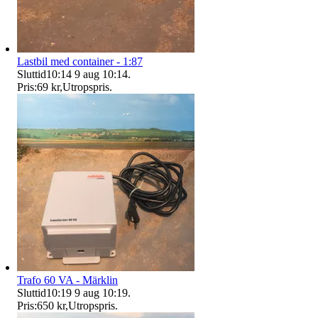
Lastbil med container - 1:87
Sluttid
10:14
9 aug 10:14
.
Pris:
69 kr
,
Utropspris
.
Trafo 60 VA - Märklin
Sluttid
10:19
9 aug 10:19
.
Pris:
650 kr
,
Utropspris
.