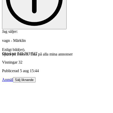
Jag säljer:
vagn - Märklin
Enligt bild(er).
Objektnr
743 793 527
Spara på frakten. Titta på alla mina annonser
Visningar
32
Publicerad
5 aug 15:44
Anmäl
Sälj liknande