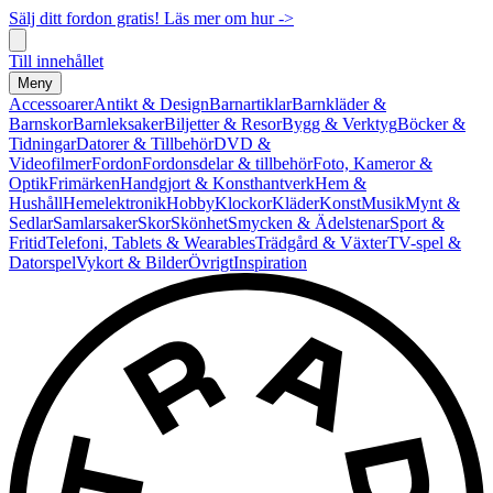
Sälj ditt fordon gratis! Läs mer om hur ->
Till innehållet
Meny
Accessoarer
Antikt & Design
Barnartiklar
Barnkläder &
Barnskor
Barnleksaker
Biljetter & Resor
Bygg & Verktyg
Böcker &
Tidningar
Datorer & Tillbehör
DVD &
Videofilmer
Fordon
Fordonsdelar & tillbehör
Foto, Kameror &
Optik
Frimärken
Handgjort & Konsthantverk
Hem &
Hushåll
Hemelektronik
Hobby
Klockor
Kläder
Konst
Musik
Mynt &
Sedlar
Samlarsaker
Skor
Skönhet
Smycken & Ädelstenar
Sport &
Fritid
Telefoni, Tablets & Wearables
Trädgård & Växter
TV-spel &
Datorspel
Vykort & Bilder
Övrigt
Inspiration