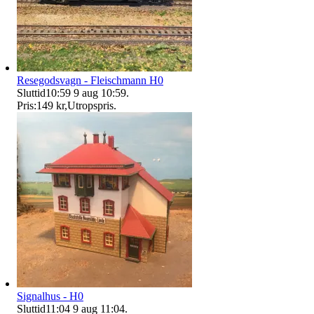
Resegodsvagn - Fleischmann H0
Sluttid
10:59
9 aug 10:59
.
Pris:
149 kr
,
Utropspris
.
Signalhus - H0
Sluttid
11:04
9 aug 11:04
.