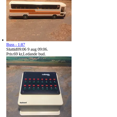
Buss - 1:87
Sluttid
09:06
9 aug 09:06
.
Pris:
69 kr
,
Ledande bud
.