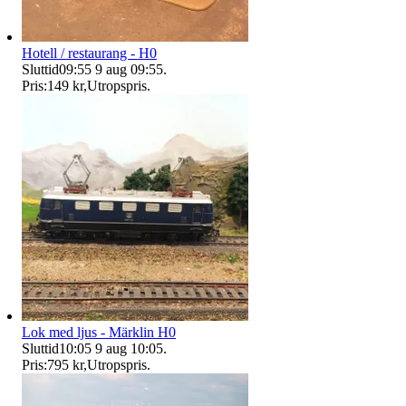
Hotell / restaurang - H0
Sluttid
09:55
9 aug 09:55
.
Pris:
149 kr
,
Utropspris
.
Lok med ljus - Märklin H0
Sluttid
10:05
9 aug 10:05
.
Pris:
795 kr
,
Utropspris
.