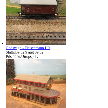
Godsvagn - Fleischmann H0
Sluttid
09:52
9 aug 09:52
.
Pris:
49 kr
,
Utropspris
.