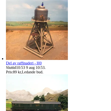
Del av raffinaderi - H0
Sluttid
10:53
9 aug 10:53
.
Pris:
89 kr
,
Ledande bud
.