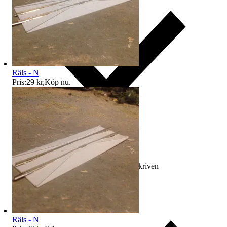
Räls - N
Pris:
29 kr
,
Köp nu
.
Ersättning om varan inte är som beskriven
Räls - N