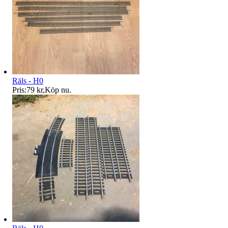
Räls - H0
Pris:
79 kr
,
Köp nu
.