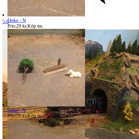
Deko - N
5.0
Pris:
29 kr
,
Köp nu
.
Deko - N
Pris:
29 kr
,
Köp nu
.