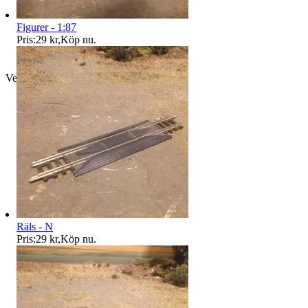
Figurer - 1:87
Pris:
29 kr
,
Köp nu
.
Verifierad
Räls - N
Pris:
29 kr
,
Köp nu
.