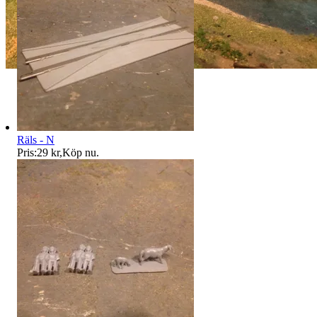
Räls - N
Pris:
29 kr
,
Köp nu
.