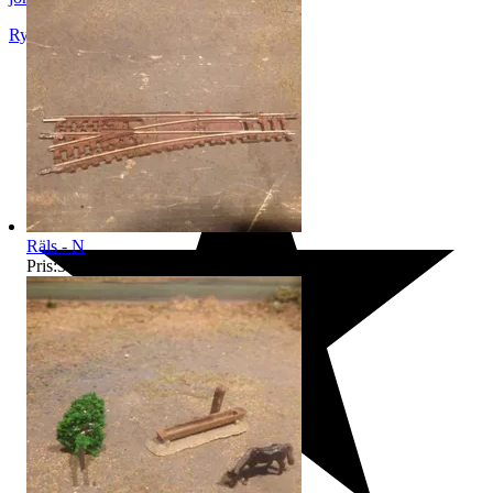
Rydaholm
,
Sverige
Räls - N
Pris:
39 kr
,
Köp nu
.