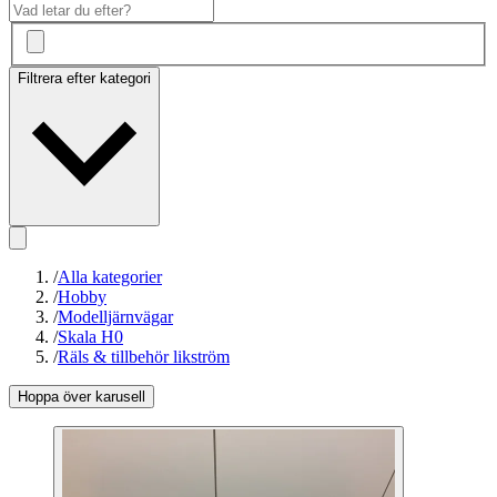
Filtrera efter kategori
/
Alla kategorier
/
Hobby
/
Modelljärnvägar
/
Skala H0
/
Räls & tillbehör likström
Hoppa över karusell