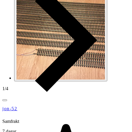
1
/
4
jon-52
Samfrakt
7 dagar