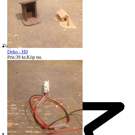
Toppsäljare
Deko - H0
Pris:
39 kr
,
Köp nu
.