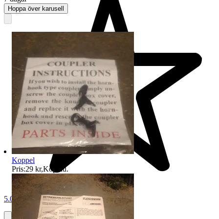
Hoppa över karusell
Koppel
Pris:
29 kr
,
Köp nu
.
5.0