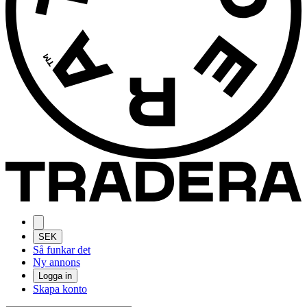
SEK
Så funkar det
Ny annons
Logga in
Skapa konto