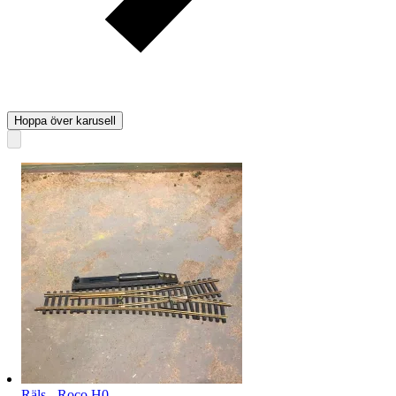
Hoppa över karusell
Räls - Roco H0