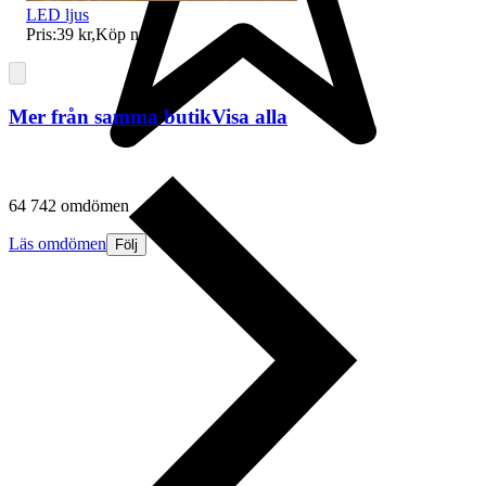
LED ljus
Pris:
39 kr
,
Köp nu
.
Mer från samma butik
Visa alla
64 742 omdömen
Läs omdömen
Följ