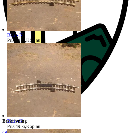
Räls - N
Pris:
49 kr
,
Köp nu
.
Räls - N
Beskrivning
Pris:
49 kr
,
Köp nu
.
Okej använt skick