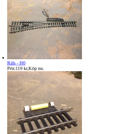
Räls - H0
Pris:
119 kr
,
Köp nu
.