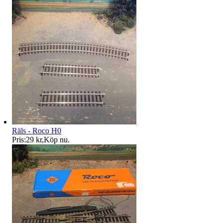
Räls - Roco H0
Pris:
29 kr
,
Köp nu
.