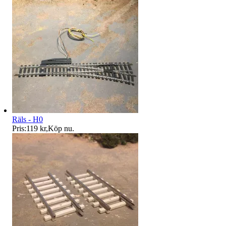
Räls - H0
Pris:
119 kr
,
Köp nu
.