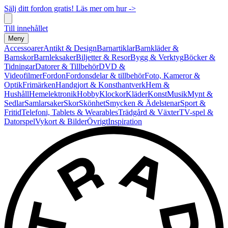
Sälj ditt fordon gratis! Läs mer om hur ->
Till innehållet
Meny
Accessoarer
Antikt & Design
Barnartiklar
Barnkläder &
Barnskor
Barnleksaker
Biljetter & Resor
Bygg & Verktyg
Böcker &
Tidningar
Datorer & Tillbehör
DVD &
Videofilmer
Fordon
Fordonsdelar & tillbehör
Foto, Kameror &
Optik
Frimärken
Handgjort & Konsthantverk
Hem &
Hushåll
Hemelektronik
Hobby
Klockor
Kläder
Konst
Musik
Mynt &
Sedlar
Samlarsaker
Skor
Skönhet
Smycken & Ädelstenar
Sport &
Fritid
Telefoni, Tablets & Wearables
Trädgård & Växter
TV-spel &
Datorspel
Vykort & Bilder
Övrigt
Inspiration