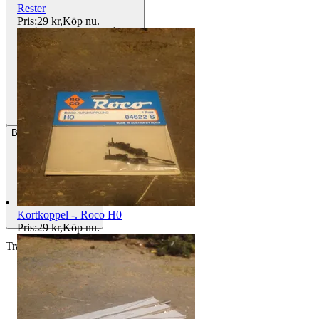
Rester
Pris:
29 kr
,
Köp nu
.
Betalning
Via Tradera
Kortkoppel -. Roco H0
Pris:
29 kr
,
Köp nu
.
Traderas köparskydd