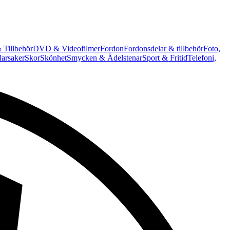
 Tillbehör
DVD & Videofilmer
Fordon
Fordonsdelar & tillbehör
Foto,
arsaker
Skor
Skönhet
Smycken & Ädelstenar
Sport & Fritid
Telefoni,