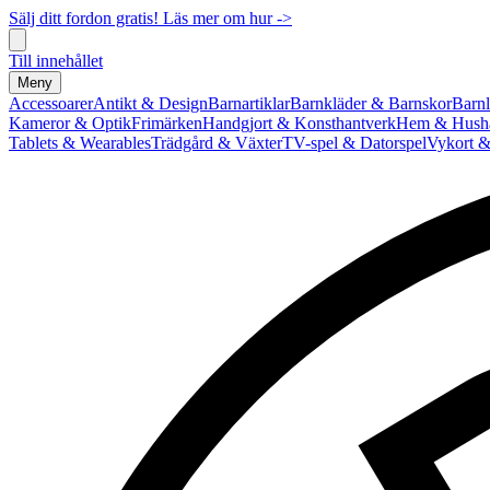
Sälj ditt fordon gratis! Läs mer om hur ->
Till innehållet
Meny
Accessoarer
Antikt & Design
Barnartiklar
Barnkläder & Barnskor
Barnl
Kameror & Optik
Frimärken
Handgjort & Konsthantverk
Hem & Hushå
Tablets & Wearables
Trädgård & Växter
TV-spel & Datorspel
Vykort &