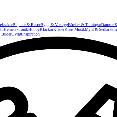
eksaker
Biljetter & Resor
Bygg & Verktyg
Böcker & Tidningar
Datorer &
ll
Hemelektronik
Hobby
Klockor
Kläder
Konst
Musik
Mynt & Sedlar
Saml
 Bilder
Övrigt
Inspiration