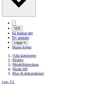
SEK
Så funkar det
Ny annons
Logga in
Skapa konto
/
Alla kategorier
/
Hobby
/
Modelljärnvägar
/
Skala H0
/
Hus & dekorationer
jon-52