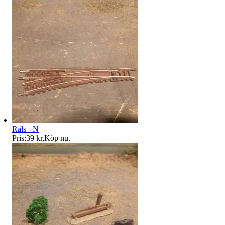
Räls - N
Pris:
39 kr
,
Köp nu
.