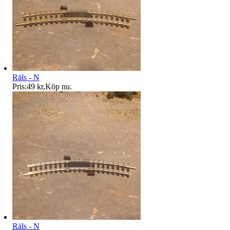
Räls - N
Pris:
49 kr
,
Köp nu
.
Räls - N