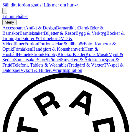
Sälj ditt fordon gratis! Läs mer om hur ->
Till innehållet
Meny
Accessoarer
Antikt & Design
Barnartiklar
Barnkläder &
Barnskor
Barnleksaker
Biljetter & Resor
Bygg & Verktyg
Böcker &
Tidningar
Datorer & Tillbehör
DVD &
Videofilmer
Fordon
Fordonsdelar & tillbehör
Foto, Kameror &
Optik
Frimärken
Handgjort & Konsthantverk
Hem &
Hushåll
Hemelektronik
Hobby
Klockor
Kläder
Konst
Musik
Mynt &
Sedlar
Samlarsaker
Skor
Skönhet
Smycken & Ädelstenar
Sport &
Fritid
Telefoni, Tablets & Wearables
Trädgård & Växter
TV-spel &
Datorspel
Vykort & Bilder
Övrigt
Inspiration