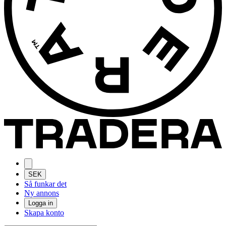
SEK
Så funkar det
Ny annons
Logga in
Skapa konto