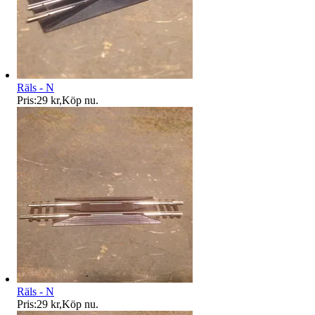
Räls - N
Pris:
29 kr
,
Köp nu
.
Räls - N
Pris:
29 kr
,
Köp nu
.