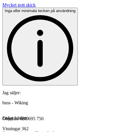
Mycket gott skick
Inga eller minimala tecken på användning
Jag säljer:
buss - Wiking
Enligt bild(er).
Objektnr
688 695 750
Visningar
362