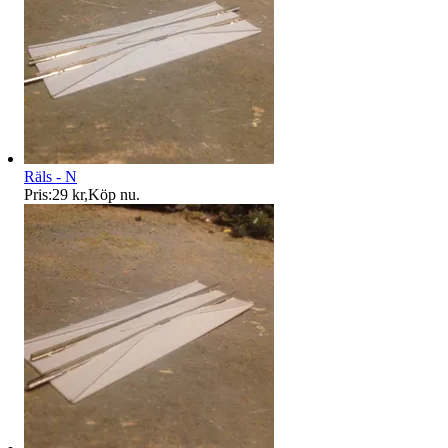
Räls - N
Pris:
29 kr
,
Köp nu
.