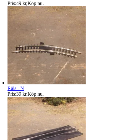
Pris:
49 kr
,
Köp nu
.
Räls - N
Pris:
39 kr
,
Köp nu
.