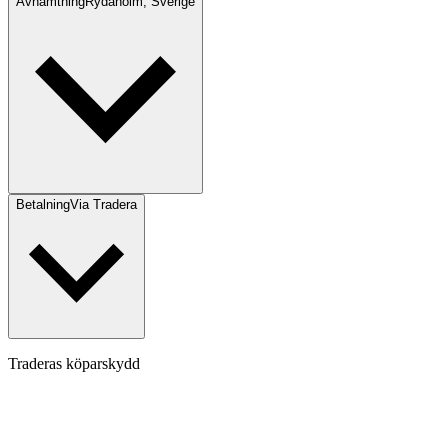
Avhämtning
Rydaholm, Sverige
Betalning
Via Tradera
Traderas köparskydd