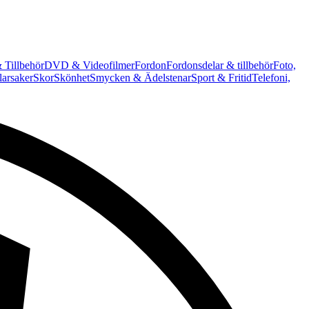
 Tillbehör
DVD & Videofilmer
Fordon
Fordonsdelar & tillbehör
Foto,
arsaker
Skor
Skönhet
Smycken & Ädelstenar
Sport & Fritid
Telefoni,