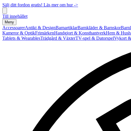
Sälj ditt fordon gratis! Läs mer om hur ->
Till innehållet
Meny
Accessoarer
Antikt & Design
Barnartiklar
Barnkläder & Barnskor
Barnl
Kameror & Optik
Frimärken
Handgjort & Konsthantverk
Hem & Hushå
Tablets & Wearables
Trädgård & Växter
TV-spel & Datorspel
Vykort &