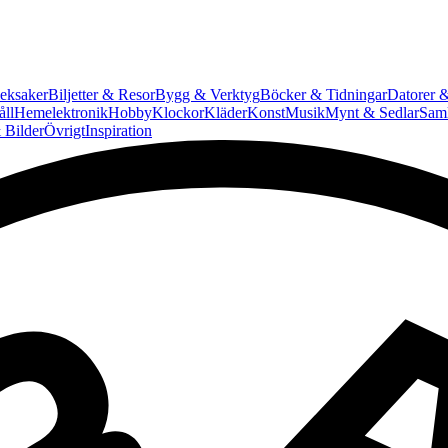
eksaker
Biljetter & Resor
Bygg & Verktyg
Böcker & Tidningar
Datorer &
ll
Hemelektronik
Hobby
Klockor
Kläder
Konst
Musik
Mynt & Sedlar
Saml
 Bilder
Övrigt
Inspiration