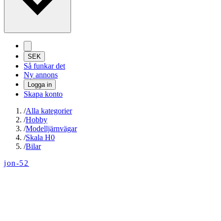
SEK
Så funkar det
Ny annons
Logga in
Skapa konto
/
Alla kategorier
/
Hobby
/
Modelljärnvägar
/
Skala H0
/
Bilar
jon-52