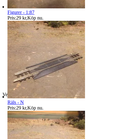
Figurer - 1:87
Pris:
29 kr
,
Köp nu
.
Verifierad
Räls - N
Pris:
29 kr
,
Köp nu
.