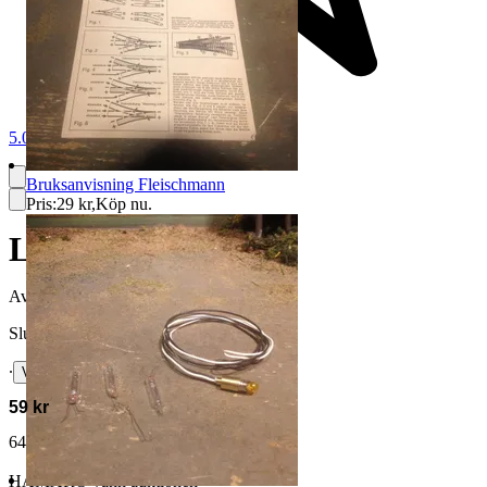
5.0
Bruksanvisning Fleischmann
Pris:
29 kr
,
Köp nu
.
Lastbil - 1:87
Avslutad
31 maj 10:22
Slutpris
∙
Visa bud
59 kr
64 kr med köparskydd.
Läs mer
HAMARO vann auktionen