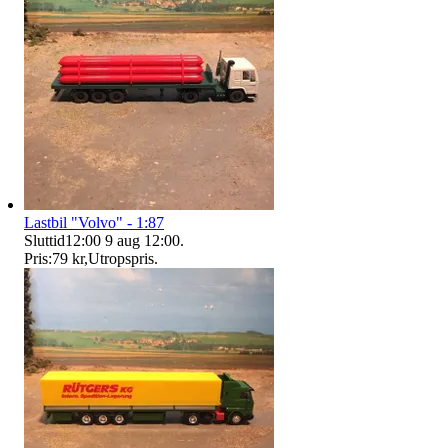
Lastbil "Volvo" - 1:87
Sluttid
12:00
9 aug 12:00
.
Pris:
79 kr
,
Utropspris
.