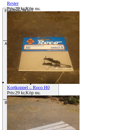
Rester
Pris:
29 kr
,
Köp nu
.
Frakt
Från 49 kr
Avhämtning
Rydaholm, Sverige
Kortkoppel -. Roco H0
Pris:
29 kr
,
Köp nu
.
Betalning
Via Tradera