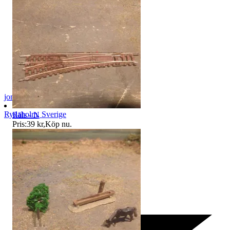
jon-52
Rydaholm
,
Sverige
Räls - N
Pris:
39 kr
,
Köp nu
.