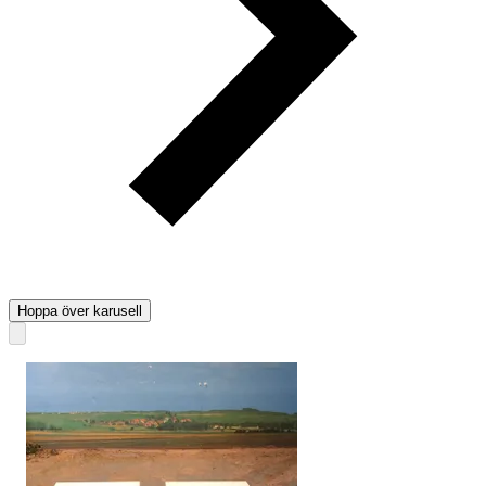
Hoppa över karusell