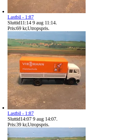
Lastbil - 1:87
Sluttid
11:14
9 aug 11:14
.
Pris:
69 kr
,
Utropspris
.
Lastbil - 1:87
Sluttid
14:07
9 aug 14:07
.
Pris:
39 kr
,
Utropspris
.