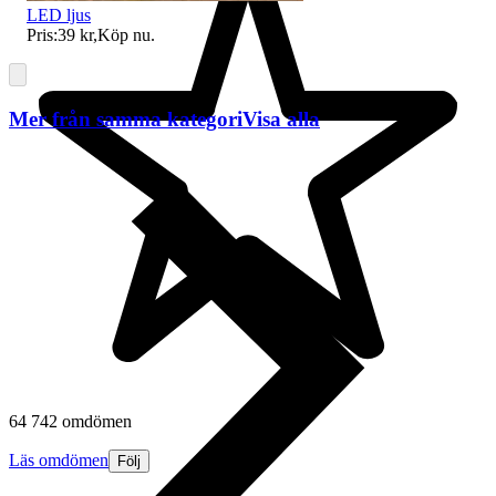
LED ljus
Pris:
39 kr
,
Köp nu
.
Mer från samma kategori
Visa alla
64 742 omdömen
Läs omdömen
Följ