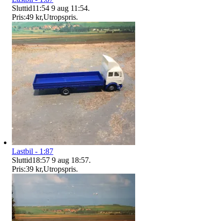
Sluttid
11:54
9 aug 11:54
.
Pris:
49 kr
,
Utropspris
.
Lastbil - 1:87
Sluttid
18:57
9 aug 18:57
.
Pris:
39 kr
,
Utropspris
.