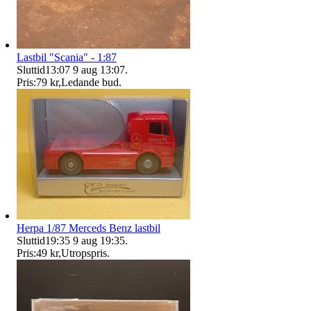
Lastbil "Scania" - 1:87
Sluttid
13:07
9 aug 13:07
.
Pris:
79 kr
,
Ledande bud
.
Herpa 1/87 Merceds Benz lastbil
Sluttid
19:35
9 aug 19:35
.
Pris:
49 kr
,
Utropspris
.