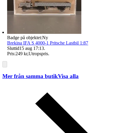
Badge på objektet:
Ny
Brekina IFA S 4000-1 Pritsche Lastbil 1:87
Sluttid
15 aug 17:13
.
Pris:
249 kr
,
Utropspris
.
Mer från samma butik
Visa alla