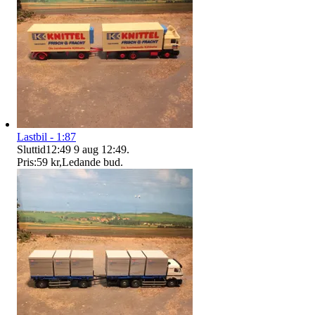
Lastbil - 1:87
Sluttid
12:49
9 aug 12:49
.
Pris:
59 kr
,
Ledande bud
.