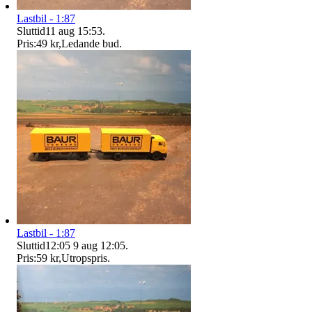
Lastbil - 1:87
Sluttid
11 aug 15:53
.
Pris:
49 kr
,
Ledande bud
.
Lastbil - 1:87
Sluttid
12:05
9 aug 12:05
.
Pris:
59 kr
,
Utropspris
.