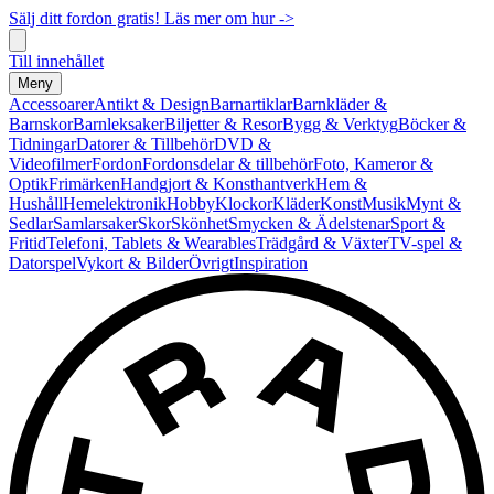
Sälj ditt fordon gratis! Läs mer om hur ->
Till innehållet
Meny
Accessoarer
Antikt & Design
Barnartiklar
Barnkläder &
Barnskor
Barnleksaker
Biljetter & Resor
Bygg & Verktyg
Böcker &
Tidningar
Datorer & Tillbehör
DVD &
Videofilmer
Fordon
Fordonsdelar & tillbehör
Foto, Kameror &
Optik
Frimärken
Handgjort & Konsthantverk
Hem &
Hushåll
Hemelektronik
Hobby
Klockor
Kläder
Konst
Musik
Mynt &
Sedlar
Samlarsaker
Skor
Skönhet
Smycken & Ädelstenar
Sport &
Fritid
Telefoni, Tablets & Wearables
Trädgård & Växter
TV-spel &
Datorspel
Vykort & Bilder
Övrigt
Inspiration