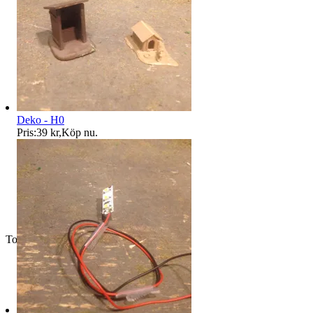
Deko - H0
Pris:
39 kr
,
Köp nu
.
Toppsäljare