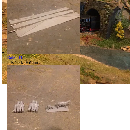
Räls - N
Pris:
29 kr
,
Köp nu
.