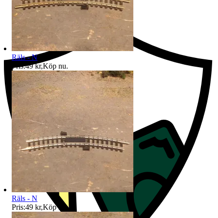
Ersättning om du inte får din vara
Räls - N
Pris:
49 kr
,
Köp nu
.
Räls - N
Pris:
49 kr
,
Köp nu
.