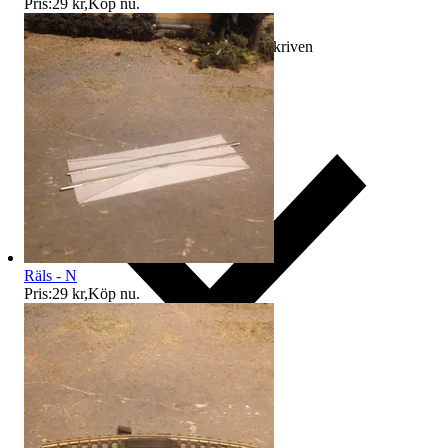
Pris:
29 kr
,
Köp nu
.
Ersättning om varan inte är som beskriven
Räls - N
Pris:
29 kr
,
Köp nu
.