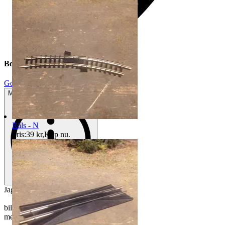
Beskrivning
Gott använt skick
Mindre tecken på användning
Räls - N
Pris:
39 kr
,
Köp nu
.
Jag säljer:
bil - Rietze
med o monterade delar