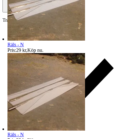
Traderas köparskydd
Räls - N
Pris:
29 kr
,
Köp nu
.
Räls - N