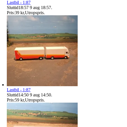
Lastbil - 1:87
Sluttid
18:57
9 aug 18:57
.
Pris:
39 kr
,
Utropspris
.
Lastbil - 1:87
Sluttid
14:50
9 aug 14:50
.
Pris:
59 kr
,
Utropspris
.