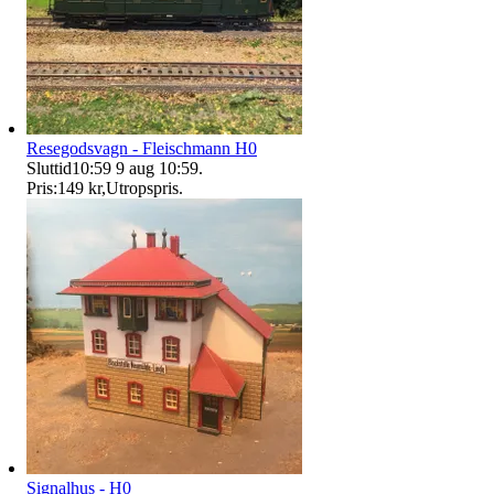
Resegodsvagn - Fleischmann H0
Sluttid
10:59
9 aug 10:59
.
Pris:
149 kr
,
Utropspris
.
Signalhus - H0