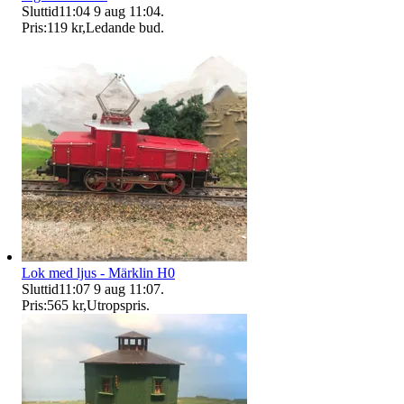
Sluttid
11:04
9 aug 11:04
.
Pris:
119 kr
,
Ledande bud
.
Lok med ljus - Märklin H0
Sluttid
11:07
9 aug 11:07
.
Pris:
565 kr
,
Utropspris
.