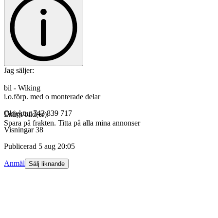
Jag säljer:
bil - Wiking
i.o.förp. med o monterade delar
Objektnr
743 839 717
Enligt bild(er).
Spara på frakten. Titta på alla mina annonser
Visningar
38
Publicerad
5 aug 20:05
Anmäl
Sälj liknande