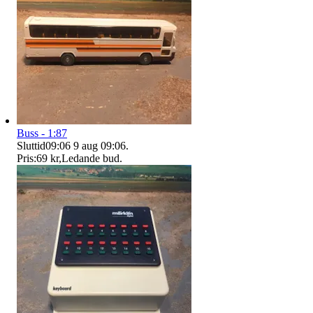
Buss - 1:87
Sluttid
09:06
9 aug 09:06
.
Pris:
69 kr
,
Ledande bud
.