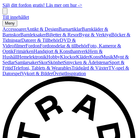
Sälj ditt fordon gratis! Läs mer om hur ->
Till innehållet
Meny
Accessoarer
Antikt & Design
Barnartiklar
Barnkläder &
Barnskor
Barnleksaker
Biljetter & Resor
Bygg & Verktyg
Böcker &
Tidningar
Datorer & Tillbehör
DVD &
Videofilmer
Fordon
Fordonsdelar & tillbehör
Foto, Kameror &
Optik
Frimärken
Handgjort & Konsthantverk
Hem &
Hushåll
Hemelektronik
Hobby
Klockor
Kläder
Konst
Musik
Mynt &
Sedlar
Samlarsaker
Skor
Skönhet
Smycken & Ädelstenar
Sport &
Fritid
Telefoni, Tablets & Wearables
Trädgård & Växter
TV-spel &
Datorspel
Vykort & Bilder
Övrigt
Inspiration