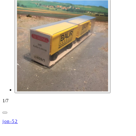
1
/
7
jon-52