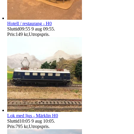
Hotell / restaurang - H0
Sluttid
09:55
9 aug 09:55
.
Pris:
149 kr
,
Utropspris
.
Lok med ljus - Märklin H0
Sluttid
10:05
9 aug 10:05
.
Pris:
795 kr
,
Utropspris
.