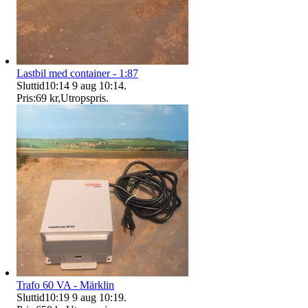
Lastbil med container - 1:87
Sluttid
10:14
9 aug 10:14
.
Pris:
69 kr
,
Utropspris
.
Trafo 60 VA - Märklin
Sluttid
10:19
9 aug 10:19
.