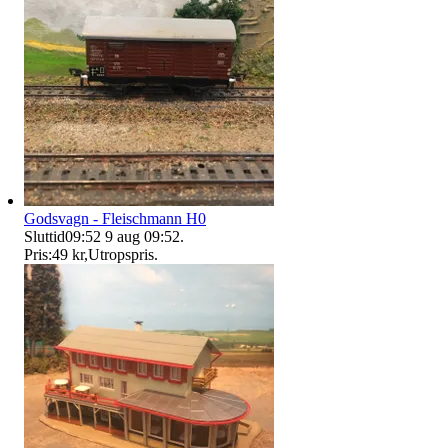
Godsvagn - Fleischmann H0
Sluttid
09:52
9 aug 09:52
.
Pris:
49 kr
,
Utropspris
.