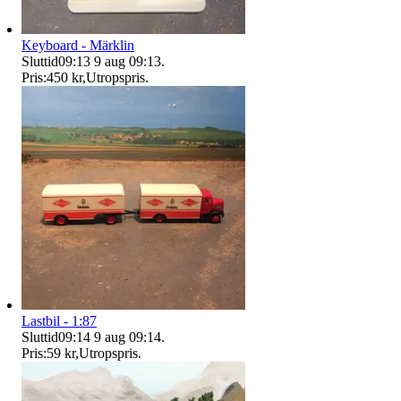
Keyboard - Märklin
Sluttid
09:13
9 aug 09:13
.
Pris:
450 kr
,
Utropspris
.
Lastbil - 1:87
Sluttid
09:14
9 aug 09:14
.
Pris:
59 kr
,
Utropspris
.