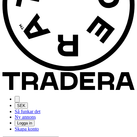
SEK
Så funkar det
Ny annons
Logga in
Skapa konto