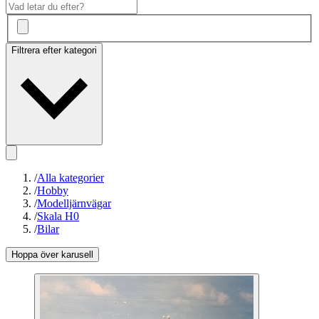
Filtrera efter kategori
/
Alla kategorier
/
Hobby
/
Modelljärnvägar
/
Skala H0
/
Bilar
Hoppa över karusell