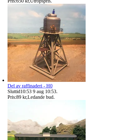
Pris:
650 kr
,
Utropspris
.
Del av raffinaderi - H0
Sluttid
10:53
9 aug 10:53
.
Pris:
89 kr
,
Ledande bud
.