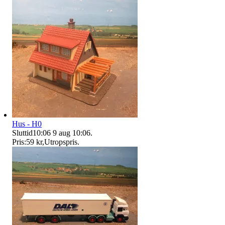
Hus - H0
Sluttid
10:06
9 aug 10:06
.
Pris:
59 kr
,
Utropspris
.