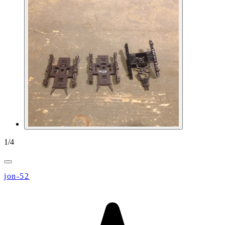
1
/
4
jon-52