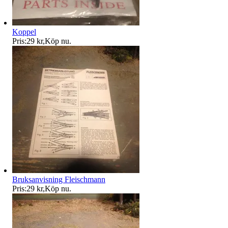
Koppel
Pris:
29 kr
,
Köp nu
.
Bruksanvisning Fleischmann
Pris:
29 kr
,
Köp nu
.