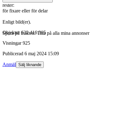
rester:
för fixare eller för delar
Enligt bild(er).
Objektnr
632 416 305
Spara på frakten. Titta på alla mina annonser
Visningar
925
Publicerad
6 maj 2024 15:09
Anmäl
Sälj liknande