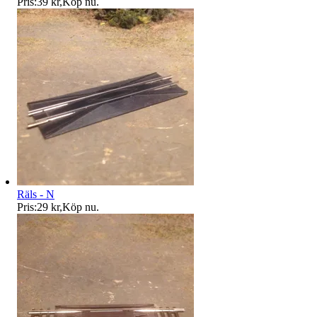
Pris:
39 kr
,
Köp nu
.
Räls - N
Pris:
29 kr
,
Köp nu
.