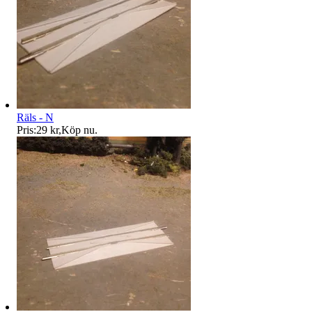
Räls - N
Pris:
29 kr
,
Köp nu
.