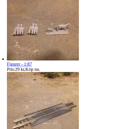
Figurer - 1:87
Pris:
29 kr
,
Köp nu
.