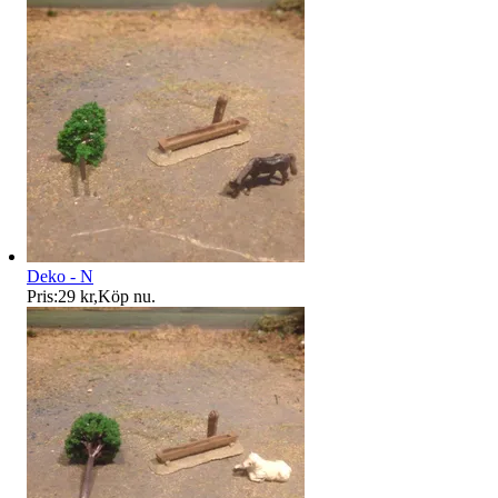
Deko - N
Pris:
29 kr
,
Köp nu
.