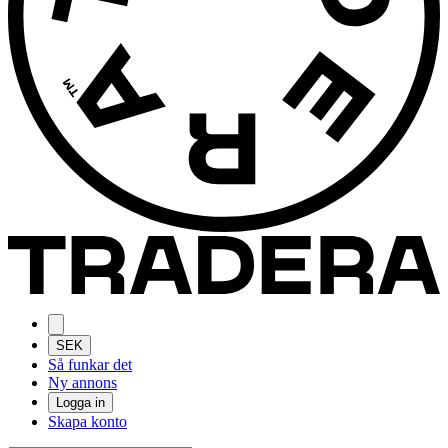
SEK
Så funkar det
Ny annons
Logga in
Skapa konto