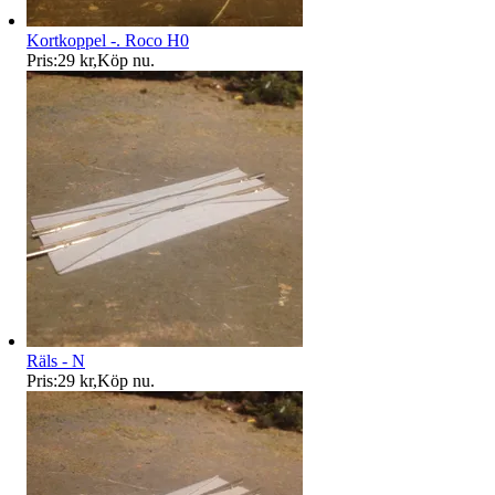
Kortkoppel -. Roco H0
Pris:
29 kr
,
Köp nu
.
Räls - N
Pris:
29 kr
,
Köp nu
.