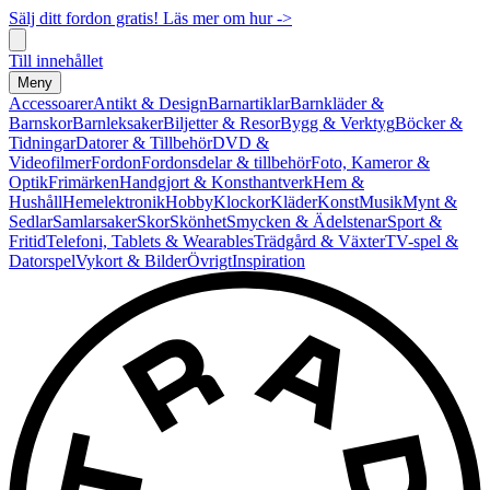
Sälj ditt fordon gratis! Läs mer om hur ->
Till innehållet
Meny
Accessoarer
Antikt & Design
Barnartiklar
Barnkläder &
Barnskor
Barnleksaker
Biljetter & Resor
Bygg & Verktyg
Böcker &
Tidningar
Datorer & Tillbehör
DVD &
Videofilmer
Fordon
Fordonsdelar & tillbehör
Foto, Kameror &
Optik
Frimärken
Handgjort & Konsthantverk
Hem &
Hushåll
Hemelektronik
Hobby
Klockor
Kläder
Konst
Musik
Mynt &
Sedlar
Samlarsaker
Skor
Skönhet
Smycken & Ädelstenar
Sport &
Fritid
Telefoni, Tablets & Wearables
Trädgård & Växter
TV-spel &
Datorspel
Vykort & Bilder
Övrigt
Inspiration