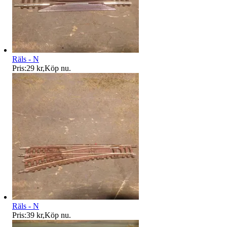
Räls - N
Pris:
29 kr
,
Köp nu
.
Räls - N
Pris:
39 kr
,
Köp nu
.