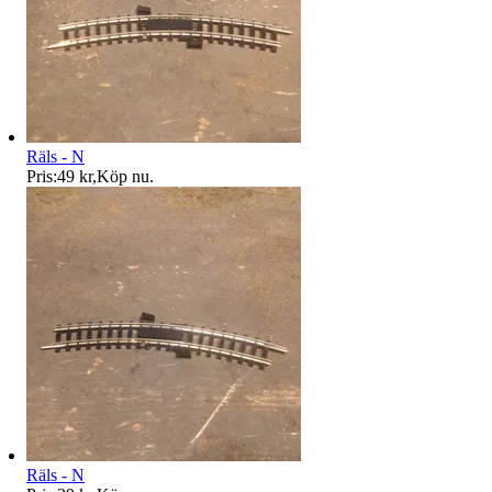
Räls - N
Pris:
49 kr
,
Köp nu
.
Räls - N