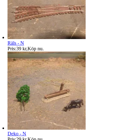
Räls - N
Pris:
39 kr
,
Köp nu
.
Deko - N
Pris:
29 kr
,
Köp nu
.