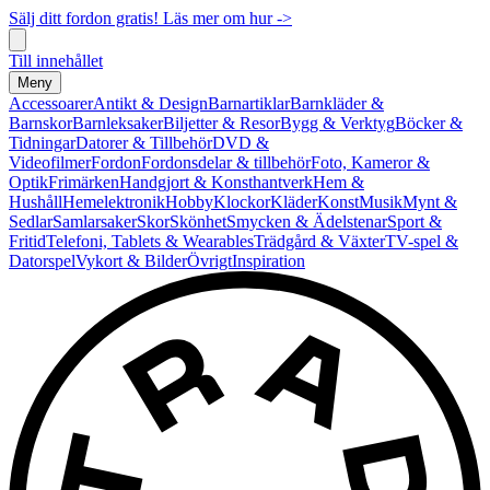
Sälj ditt fordon gratis! Läs mer om hur ->
Till innehållet
Meny
Accessoarer
Antikt & Design
Barnartiklar
Barnkläder &
Barnskor
Barnleksaker
Biljetter & Resor
Bygg & Verktyg
Böcker &
Tidningar
Datorer & Tillbehör
DVD &
Videofilmer
Fordon
Fordonsdelar & tillbehör
Foto, Kameror &
Optik
Frimärken
Handgjort & Konsthantverk
Hem &
Hushåll
Hemelektronik
Hobby
Klockor
Kläder
Konst
Musik
Mynt &
Sedlar
Samlarsaker
Skor
Skönhet
Smycken & Ädelstenar
Sport &
Fritid
Telefoni, Tablets & Wearables
Trädgård & Växter
TV-spel &
Datorspel
Vykort & Bilder
Övrigt
Inspiration