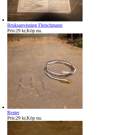
Bruksanvisning Fleischmann
Pris:
29 kr
,
Köp nu
.
Rester
Pris:
29 kr
,
Köp nu
.