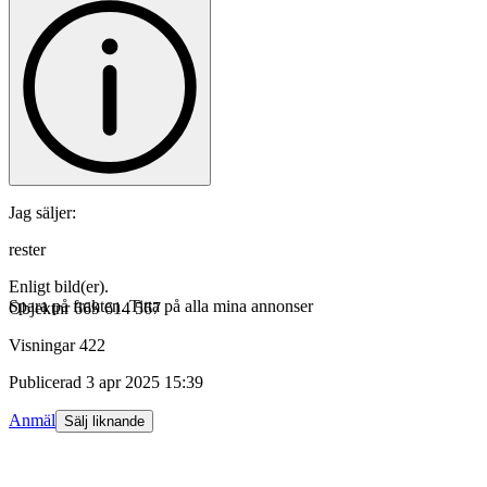
Jag säljer:
rester
Enligt bild(er).
Spara på frakten. Titta på alla mina annonser
Objektnr
669 614 567
Visningar
422
Publicerad
3 apr 2025 15:39
Anmäl
Sälj liknande