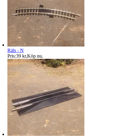
Räls - N
Pris:
39 kr
,
Köp nu
.