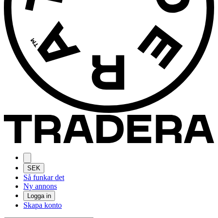
SEK
Så funkar det
Ny annons
Logga in
Skapa konto