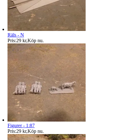
Räls - N
Pris:
29 kr
,
Köp nu
.
Figurer - 1:87
Pris:
29 kr
,
Köp nu
.