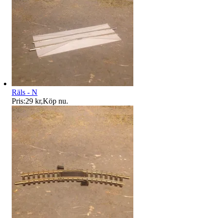
Räls - N
Pris:
29 kr
,
Köp nu
.