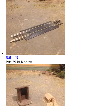
Räls - N
Pris:
29 kr
,
Köp nu
.