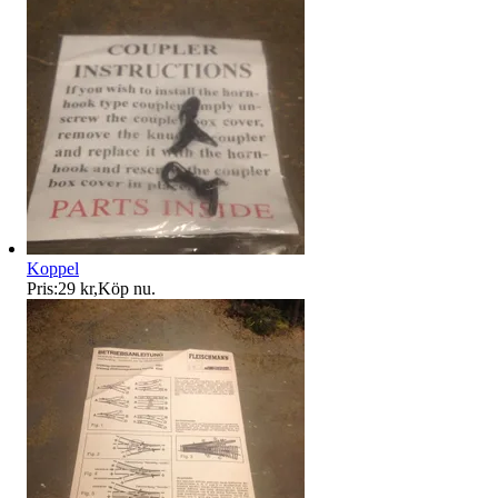
Koppel
Pris:
29 kr
,
Köp nu
.