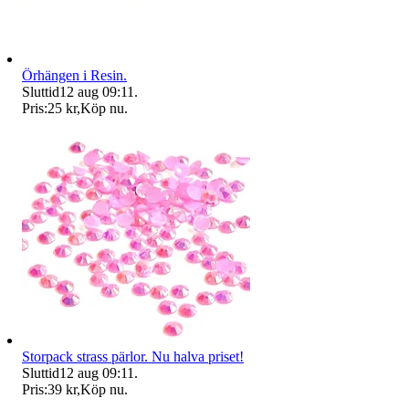
Örhängen i Resin.
Sluttid
12 aug 09:11
.
Pris:
25 kr
,
Köp nu
.
Storpack strass pärlor. Nu halva priset!
Sluttid
12 aug 09:11
.
Pris:
39 kr
,
Köp nu
.