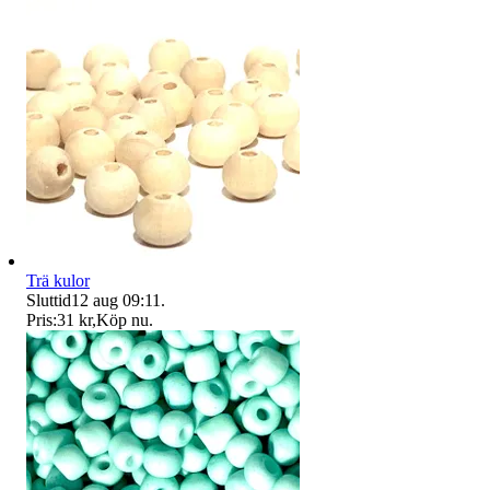
Trä kulor
Sluttid
12 aug 09:11
.
Pris:
31 kr
,
Köp nu
.