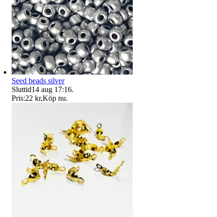
Seed beads silver
Sluttid
14 aug 17:16
.
Pris:
22 kr
,
Köp nu
.