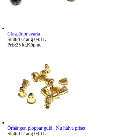
Glaspärlor svarta
Sluttid
12 aug 09:11
.
Pris:
25 kr
,
Köp nu
.
Örhängen ploppar guld . Nu halva priset
Sluttid
12 aug 09:11
.