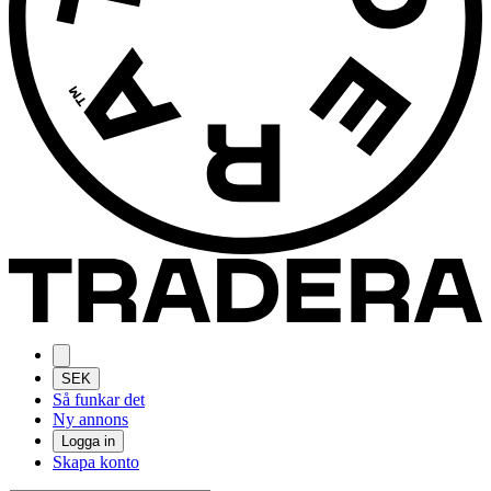
SEK
Så funkar det
Ny annons
Logga in
Skapa konto