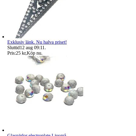
Exklusiv länk. Nu halva priset!
Sluttid
12 aug 09:11
.
Pris:
25 kr
,
Köp nu
.
Glaspärlor electroplate Ljusgrå.