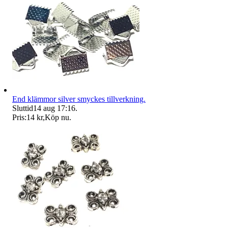
End klämmor silver smyckes tillverkning.
Sluttid
14 aug 17:16
.
Pris:
14 kr
,
Köp nu
.