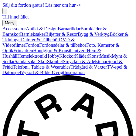
Sälj ditt fordon gratis! Läs mer om hur ->
Till innehållet
Meny
Accessoarer
Antikt & Design
Barnartiklar
Barnkläder &
Barnskor
Barnleksaker
Biljetter & Resor
Bygg & Verktyg
Böcker &
Tidningar
Datorer & Tillbehör
DVD &
Videofilmer
Fordon
Fordonsdelar & tillbehör
Foto, Kameror &
Optik
Frimärken
Handgjort & Konsthantverk
Hem &
Hushåll
Hemelektronik
Hobby
Klockor
Kläder
Konst
Musik
Mynt &
Sedlar
Samlarsaker
Skor
Skönhet
Smycken & Ädelstenar
Sport &
Fritid
Telefoni, Tablets & Wearables
Trädgård & Växter
TV-spel &
Datorspel
Vykort & Bilder
Övrigt
Inspiration