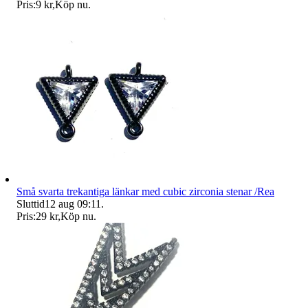
Pris:
9 kr
,
Köp nu
.
Små svarta trekantiga länkar med cubic zirconia stenar /Rea
Sluttid
12 aug 09:11
.
Pris:
29 kr
,
Köp nu
.