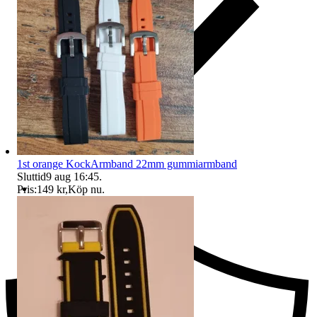
1st orange KockArmband 22mm gummiarmband
Sluttid
9 aug 16:45
.
Pris:
149 kr
,
Köp nu
.
Ersättning om du inte får din vara