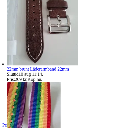
22mm brunt Läderarmband 22mm
Sluttid
10 aug 11:14
.
Pris:
269 kr
,
Köp nu
.
PerA84