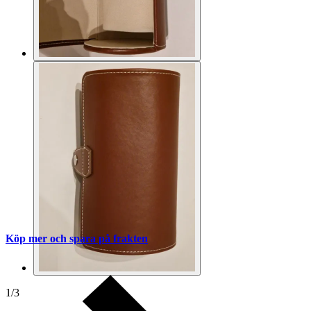
Köp mer och spara på frakten
1
/
3