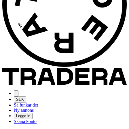
SEK
Så funkar det
Ny annons
Logga in
Skapa konto