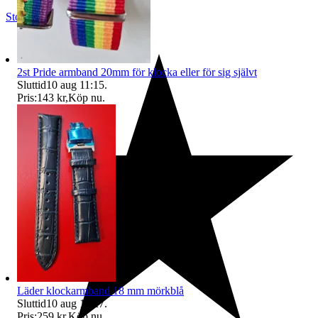
Stocksund
,
Sverige
2st Pride armband 20mm för klocka eller för sig självt
Sluttid
10 aug 11:15
.
Pris:
143 kr
,
Köp nu
.
Läder klockarmband 18 mm mörkblå
Sluttid
10 aug 11:27
.
Pris:
259 kr
,
Köp nu
.