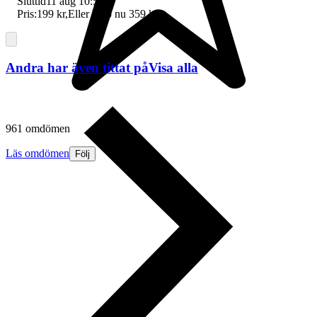
Sluttid
11 aug 10:52
.
Pris:
199 kr
,
Eller Köp nu
359 kr
,
.
Andra har även tittat på
Visa alla
961 omdömen
Läs omdömen
Följ