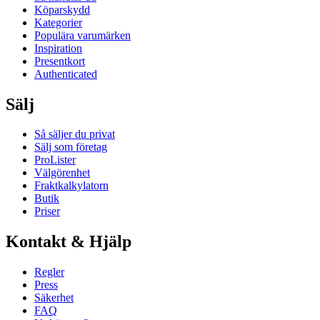
Köparskydd
Kategorier
Populära varumärken
Inspiration
Presentkort
Authenticated
Sälj
Så säljer du privat
Sälj som företag
ProLister
Välgörenhet
Fraktkalkylatorn
Butik
Priser
Kontakt & Hjälp
Regler
Press
Säkerhet
FAQ