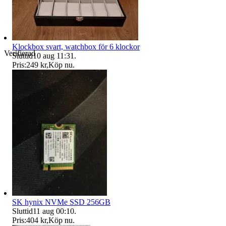
Klockbox svart, watchbox för 6 klockor
Verifierad
Sluttid
10 aug 11:31
.
Pris:
249 kr
,
Köp nu
.
SK hynix NVMe SSD 256GB
Sluttid
11 aug 00:10
.
Pris:
404 kr
,
Köp nu
.