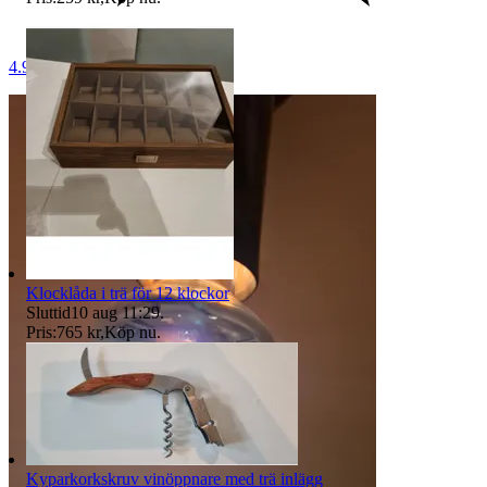
4.9
Klocklåda i trä för 12 klockor
Sluttid
10 aug 11:29
.
Pris:
765 kr
,
Köp nu
.
Kyparkorkskruv vinöppnare med trä inlägg