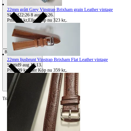
22mm grått Grey Vinstrap Brixham grain Leather vintage
Sluttid
22:26
8 aug 22:26
.
Pris:
149 kr
,
Eller Köp nu
323 kr
,
.
Betalning
Via Tradera
22mm ljusbrunt Vinstrap Brixham Flat Leather vintage
Sluttid
9 aug 12:13
.
Pris:
199 kr
,
Eller Köp nu
359 kr
,
.
Traderas köparskydd