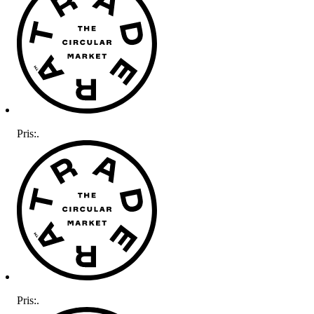
Pris:
.
Pris:
.