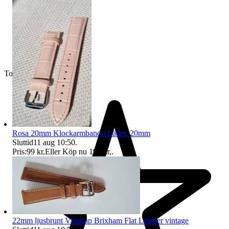
Toppsäljare
Rosa 20mm Klockarmband i Läder, 20mm
Sluttid
11 aug 10:50
.
Pris:
99 kr
,
Eller Köp nu
199 kr
,
.
22mm ljusbrunt Vinstrap Brixham Flat Leather vintage