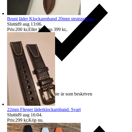
Brunt läder Klockarmband 20mm strutspräglat
Sluttid
9 aug 13:06
.
Pris:
200 kr
,
Eller Köp nu
399 kr
,
.
Ersättning om varan inte är som beskriven
22mm Flieger läderklockarnband. Svart
Sluttid
9 aug 16:04
.
Pris:
299 kr
,
Köp nu
.