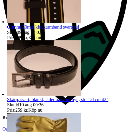
Gummi 20mm klockarmband svart/gul
Sluttid
9 aug 17:02
.
Pris:
199 kr
,
Köp nu
.
Skärp, svart, blankt, läder oanvänt/nytt, strl 121cm 42"
Sluttid
10 aug 00:36
.
Pris:
259 kr
,
Köp nu
.
Beskrivning
Oanvänt