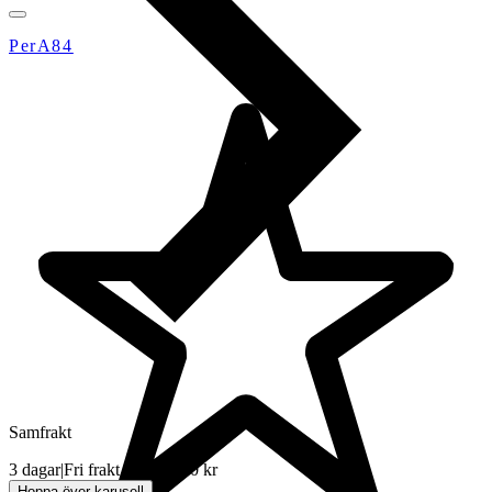
PerA84
Samfrakt
3 dagar
|
Fri frakt över 2 000 kr
Hoppa över karusell