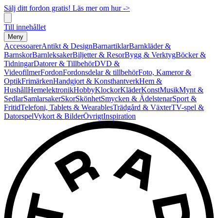
Sälj ditt fordon gratis! Läs mer om hur ->
Till innehållet
Meny
Accessoarer
Antikt & Design
Barnartiklar
Barnkläder &
Barnskor
Barnleksaker
Biljetter & Resor
Bygg & Verktyg
Böcker &
Tidningar
Datorer & Tillbehör
DVD &
Videofilmer
Fordon
Fordonsdelar & tillbehör
Foto, Kameror &
Optik
Frimärken
Handgjort & Konsthantverk
Hem &
Hushåll
Hemelektronik
Hobby
Klockor
Kläder
Konst
Musik
Mynt &
Sedlar
Samlarsaker
Skor
Skönhet
Smycken & Ädelstenar
Sport &
Fritid
Telefoni, Tablets & Wearables
Trädgård & Växter
TV-spel &
Datorspel
Vykort & Bilder
Övrigt
Inspiration