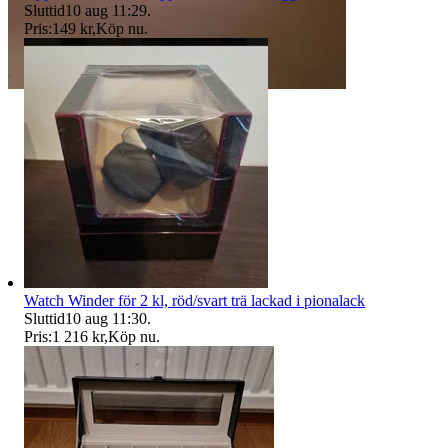
Sluttid
10 aug 11:29
.
Pris:
149 kr
,
Köp nu
.
Watch Winder för 2 kl, röd/svart trä lackad i pionalack
Sluttid
10 aug 11:30
.
Pris:
1 216 kr
,
Köp nu
.